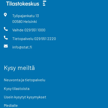
Työpajankatu
13
00580
Helsinki
Vaihde
029 551 1000
Tietopalvelu
029 551 2220
info@stat.fi
Kysy meiltä
Neuvonta ja tietopalvelu
Kysy tilastoista
Usein kysytyt kysymykset
Medialle