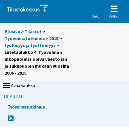
Valikko
Haku
Etusivu
>
Tilastot
>
Työvoimatutkimus
>
2015
>
työllisyys ja työttömyys
>
Liitetaulukko 4. Työvoiman
ulkopuolella oleva väestö iän
ja sukupuolen mukaan vuosina
2006 - 2015
Avaa valikko
TILASTOT
Työvoimatutkimus