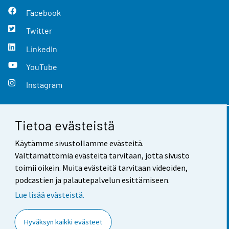
Facebook
Twitter
LinkedIn
YouTube
Instagram
Tietoa evästeistä
Yhteystiedot
Käytämme sivustollamme evästeitä.
Palaute
Välttämättömiä evästeitä tarvitaan, jotta sivusto
toimii oikein. Muita evästeitä tarvitaan videoiden,
Käyttöehdot
podcastien ja palautepalvelun esittämiseen.
Tietosuoja
Lue lisää evästeistä.
Saavutettavuus
Hyväksyn kaikki evästeet