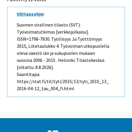
Viittausohje
:
Suomen virallinen tilasto (SVT):
Työvoimatutkimus [verkkojulkaisu].
ISSN=1798-7830.
Työllisyys Ja Työttömyys
2015, Liitetaulukko 4. Työvoiman ulkopuolella
oleva väestö iän ja sukupuolen mukaan
vuosina 2006 - 2015 . Helsinki: Tilastokeskus
[viitattu: 8.8.2026].
Saantitapa:
https://stat.fi/til/tyti/2015/13/tyti_2015_13_
2016-04-12_tau_004_fi.html