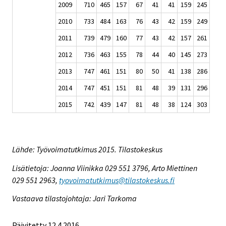
2009
710
465
157
67
41
41
159
245
2010
733
484
163
76
43
42
159
249
2011
739
479
160
77
43
42
157
261
2012
736
463
155
78
44
40
145
273
2013
747
461
151
80
50
41
138
286
2014
747
451
151
81
48
39
131
296
2015
742
439
147
81
48
38
124
303
Lähde: Työvoimatutkimus 2015. Tilastokeskus
Lisätietoja: Joanna Viinikka 029 551 3796, Arto Miettinen
029 551 2963,
tyovoimatutkimus@tilastokeskus.fi
Vastaava tilastojohtaja: Jari Tarkoma
Päivitetty 12.4.2016