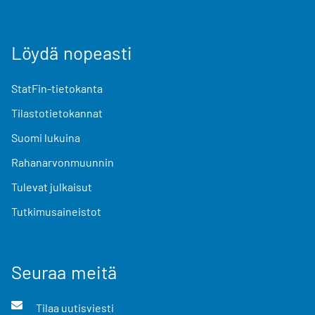
Löydä nopeasti
StatFin-tietokanta
Tilastotietokannat
Suomi lukuina
Rahanarvonmuunnin
Tulevat julkaisut
Tutkimusaineistot
Seuraa meitä
Tilaa uutisviesti