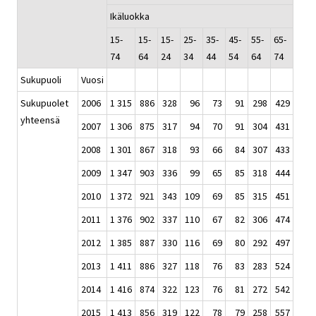
Ikäluokka
15-
15-
15-
25-
35-
45-
55-
65-
74
64
24
34
44
54
64
74
Sukupuoli
Vuosi
Sukupuolet
2006
1 315
886
328
96
73
91
298
429
yhteensä
2007
1 306
875
317
94
70
91
304
431
2008
1 301
867
318
93
66
84
307
433
2009
1 347
903
336
99
65
85
318
444
2010
1 372
921
343
109
69
85
315
451
2011
1 376
902
337
110
67
82
306
474
2012
1 385
887
330
116
69
80
292
497
2013
1 411
886
327
118
76
83
283
524
2014
1 416
874
322
123
76
81
272
542
2015
1 413
856
319
122
78
79
258
557