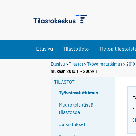
Etusivu
Tilastotieto
Tietoa tilastoist
Etusivu
>
Tilastot
>
Työvoimatutkimus
>
2010
Y
mukaan 2010/II - 2009/II
o
TILASTOT
u
a
Työvoimatutkimus
r
T
e
Muutoksia tässä
5
m
tilastossa
o
S
Julkistukset
v
i