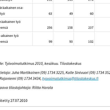
äräaikainen osa-
atyö
63
49
60
räaikainen työ
eensä
256
158
237
-aikainen työ
eensä
99
93
102
e: Työvoimatutkimus 2010, kesäkuu. Tilastokeskus
tietoja: Juha Martikainen (09) 1734 3225, Kalle Sinivuori (09) 1734 35
 Rajaniemi (09) 1734 3434,
tyovoimatutkimus@tilastokeskus.fi
aava tilastojohtaja: Riitta Harala
itetty 27.07.2010