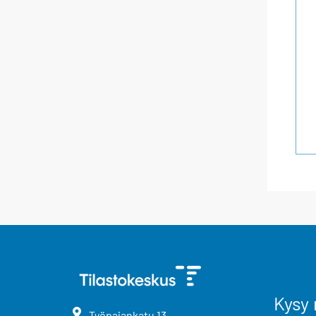
Kysy 
Työpajankatu
13