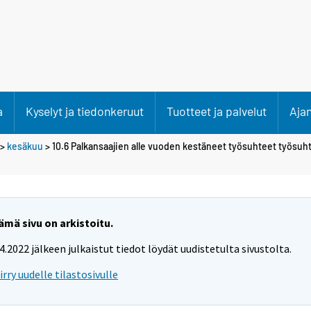
a
Kyselyt ja tiedonkeruut
Tuotteet ja palvelut
Aja
>
kesäkuu
> 10.6 Palkansaajien alle vuoden kestäneet työsuhteet työsuh
ämä sivu on arkistoitu.
.4.2022 jälkeen julkaistut tiedot löydät uudistetulta sivustolta.
iirry uudelle tilastosivulle