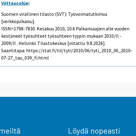
Viittausohje
:
Suomen virallinen tilasto (SVT): Työvoimatutkimus
[verkkojulkaisu].
ISSN=1798-7830.
Kesäkuu
2010, 10.6 Palkansaajien alle vuoden
kestäneet työsuhteet työsuhteen tyypin mukaan 2010/II -
2009/II . Helsinki: Tilastokeskus [viitattu: 9.8.2026].
Saantitapa: https://stat.fi/til/tyti/2010/06/tyti_2010_06_2010-
07-27_tau_039_fi.html
meiltä
Löydä nopeasti