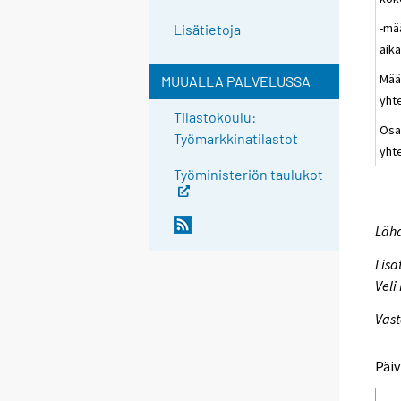
-mä
Lisätietoja
aik
Mää
MUUALLA PALVELUSSA
yht
Tilastokoulu:
Osa
Työmarkkinatilastot
yht
Työministeriön taulukot
Lähd
Lisä
Veli
Vast
Päiv