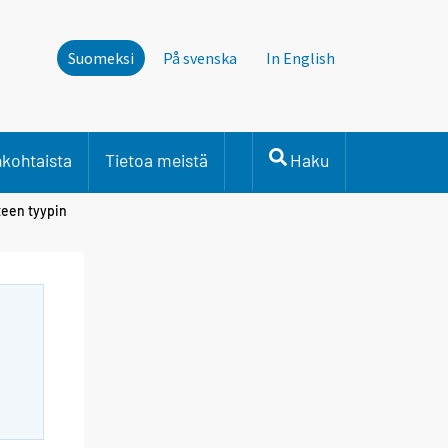
Suomeksi
På svenska
In English
nkohtaista
Tietoa meistä
Haku
teen tyypin