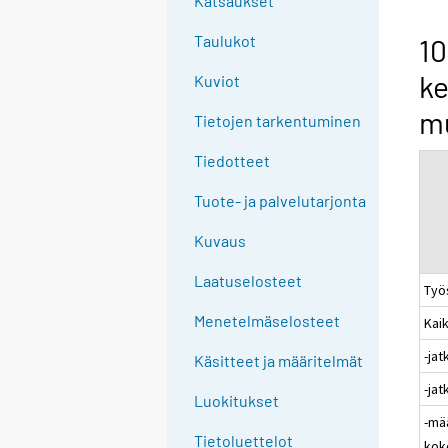
Katsaukset
n
g
Taulukot
10
t
ke
Kuviot
o
a
mu
Tietojen tarkentuminen
n
o
Tiedotteet
t
Tuote- ja palvelutarjonta
h
e
Kuvaus
r
s
Laatuselosteet
Työ
e
Menetelmäselosteet
Kaik
r
v
-ja
Käsitteet ja määritelmät
i
-ja
c
Luokitukset
-mä
e
Tietoluettelot
kok
.