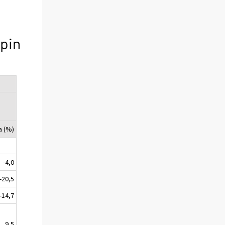
pin
a (%)
-4,0
-20,5
-14,7
9,5