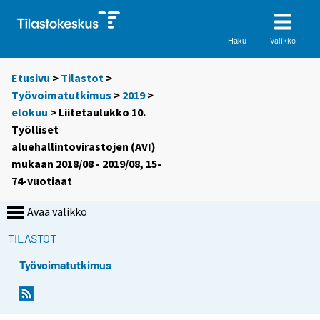
Valikko
Haku
Etusivu
>
Tilastot
>
Työvoimatutkimus
>
2019
>
elokuu
> Liitetaulukko 10.
Työlliset
aluehallintovirastojen (AVI)
mukaan 2018/08 - 2019/08, 15-
74-vuotiaat
Avaa valikko
TILASTOT
Työvoimatutkimus