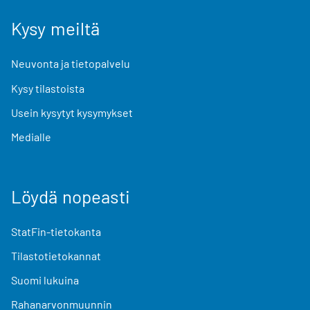
Kysy meiltä
Neuvonta ja tietopalvelu
Kysy tilastoista
Usein kysytyt kysymykset
Medialle
Löydä nopeasti
StatFin-tietokanta
Tilastotietokannat
Suomi lukuina
Rahanarvonmuunnin