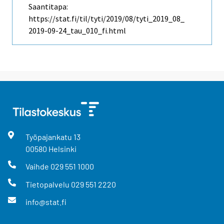
Saantitapa:
https://stat.fi/til/tyti/2019/08/tyti_2019_08_
2019-09-24_tau_010_fi.html
Työpajankatu
13
00580
Helsinki
Vaihde
029 551 1000
Tietopalvelu
029 551 2220
info@stat.fi