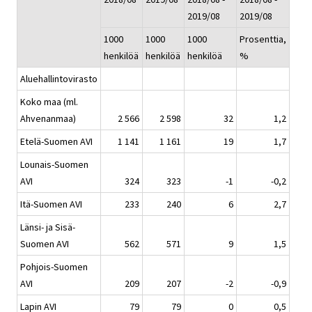
2019/08
2019/08
1000
1000
1000
Prosenttia,
henkilöä
henkilöä
henkilöä
%
Aluehallintovirasto
Koko maa (ml.
Ahvenanmaa)
2 566
2 598
32
1,2
Etelä-Suomen AVI
1 141
1 161
19
1,7
Lounais-Suomen
AVI
324
323
-1
-0,2
Itä-Suomen AVI
233
240
6
2,7
Länsi- ja Sisä-
Suomen AVI
562
571
9
1,5
Pohjois-Suomen
AVI
209
207
-2
-0,9
Lapin AVI
79
79
0
0,5