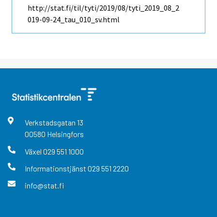
http://stat.fi/til/tyti/2019/08/tyti_2019_08_2
019-09-24_tau_010_sv.html
Verkstadsgatan
13
00580
Helsingfors
Växel
029 551 1000
Informationstjänst
029 551 2220
info@stat.fi