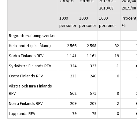
2018/08
2019/08
2018/08 -
2018/08 
2019/08
2019/08
1000
1000
1000
Procent
personer
personer
personer
%
Regionförvaltningsverken
Hela landet (inkl. Åland)
2 566
2 598
32
Södra Finlands RFV
1 141
1 161
19
Sydvästra Finlands RFV
324
323
-1
-
Östra Finlands RFV
233
240
6
Västra och Inre Finlands
RFV
562
571
9
Norra Finlands RFV
209
207
-2
-
Lapplands RFV
79
79
0