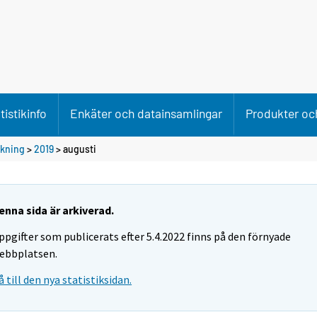
tistikinfo
Enkäter och datainsamlingar
Produkter och
ökning
>
2019
>
augusti
enna sida är arkiverad.
ppgifter som publicerats efter 5.4.2022 finns på den förnyade
ebbplatsen.
å till den nya statistiksidan.