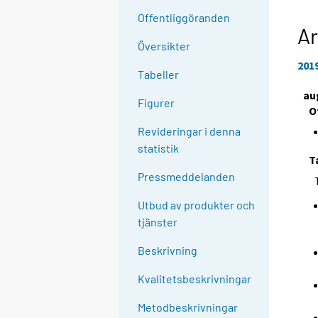
Offentliggöranden
Ar
Översikter
201
Tabeller
au
Figurer
O
Revideringar i denna
statistik
T
Pressmeddelanden
Utbud av produkter och
tjänster
Beskrivning
Kvalitetsbeskrivningar
Metodbeskrivningar