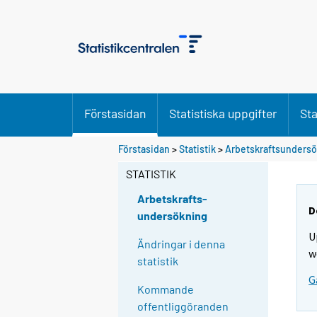
Förstasidan
Statistiska uppgifter
Sta
Förstasidan
>
Statistik
>
Arbetskraftsunders
STATISTIK
Arbetskrafts-
D
undersökning
U
Ändringar i denna
w
statistik
G
Kommande
offentliggöranden