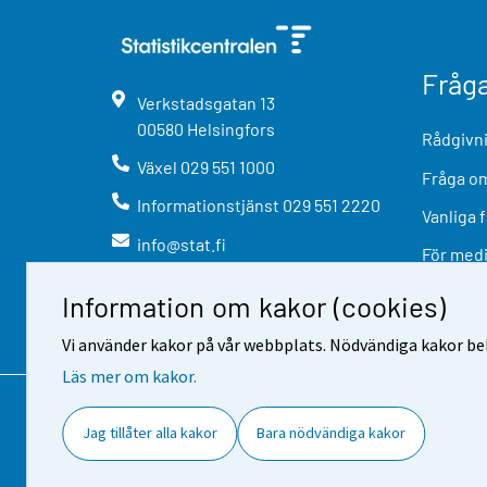
Fråg
Verkstadsgatan
13
00580
Helsingfors
Rådgivni
Växel
029 551 1000
Fråga om
Informationstjänst
029 551 2220
Vanliga 
info@stat.fi
För med
Information om kakor (cookies)
Vi använder kakor på vår webbplats. Nödvändiga kakor beh
Läs mer om kakor.
Kontaktinformation
Respons
A
Jag tillåter alla kakor
Bara nödvändiga kakor