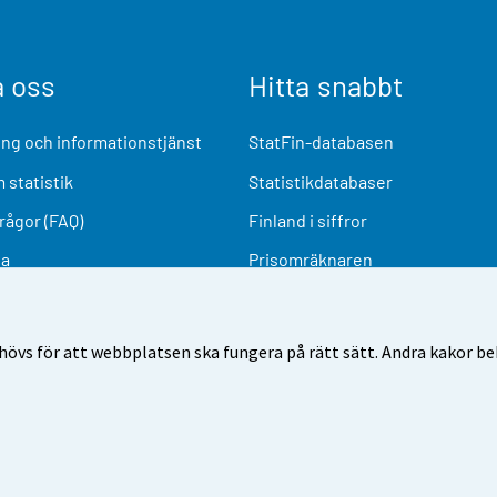
a oss
Hitta snabbt
ng och informationstjänst
StatFin-databasen
 statistik
Statistikdatabaser
frågor (FAQ)
Finland i siffror
ia
Prisomräknaren
Kommande publiceringar
Undersökningsmaterial
övs för att webbplatsen ska fungera på rätt sätt. Andra kakor behö
nvändarvillkor
Dataskydd
Tillgänglighet
Information o