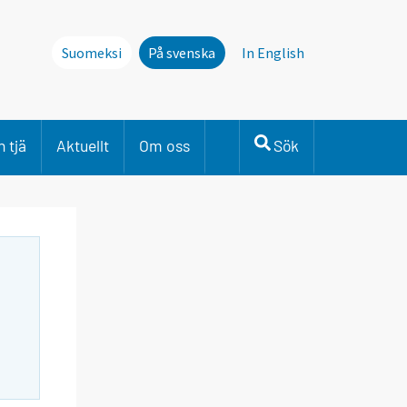
Suomeksi
På svenska
In English
 tjä
Aktuellt
Om oss
Sök