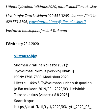
Lähde: Työvoimatutkimus 2020, maaliskuu.Tilastokeskus
Lisätietoja: Tatu Leskinen 029 551 3285, Joanna Viinikka
029 551 3796,
tyovoimatutkimus@tilastokeskus.fi
Vastaava tilastojohtaja: Jari Tarkoma
Päivitetty 23.4.2020
Viittausohje
:
Suomen virallinen tilasto (SVT):
Työvoimatutkimus [verkkojulkaisu].
ISSN=1798-7830.
Maaliskuu
2020,
Liitetaulukko 5. Työvoimaosuudet sukupuolen
ja iän mukaan 2019/03 - 2020/03 . Helsinki:
Tilastokeskus [viitattu: 8.8.2026].
Saantitapa:
https://stat.fi/til/tyti/2020/03/tyti_2020_03_