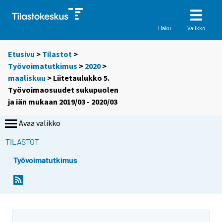
Valikko
Haku
Etusivu
>
Tilastot
>
Työvoimatutkimus
>
2020
>
maaliskuu
> Liitetaulukko 5.
Työvoimaosuudet sukupuolen
ja iän mukaan 2019/03 - 2020/03
Avaa valikko
TILASTOT
Työvoimatutkimus