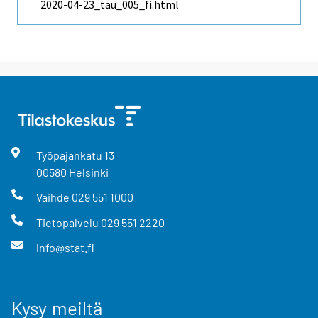
2020-04-23_tau_005_fi.html
Työpajankatu
13
00580
Helsinki
Vaihde
029 551 1000
Tietopalvelu
029 551 2220
info@stat.fi
Kysy meiltä