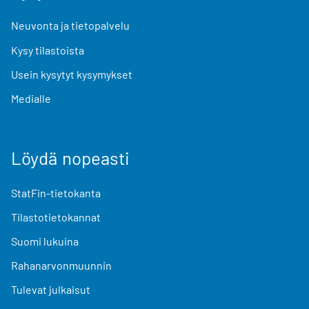
Neuvonta ja tietopalvelu
Kysy tilastoista
Usein kysytyt kysymykset
Medialle
Löydä nopeasti
StatFin-tietokanta
Tilastotietokannat
Suomi lukuina
Rahanarvonmuunnin
Tulevat julkaisut