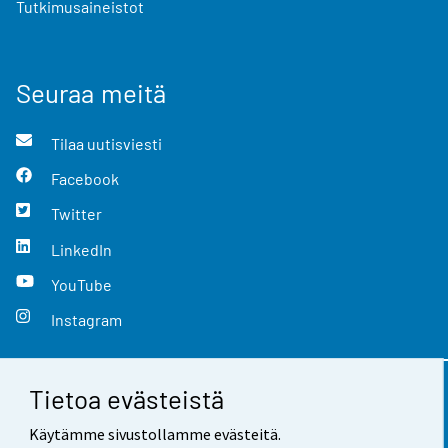
Tutkimusaineistot
Seuraa meitä
Tilaa uutisviesti
Facebook
Twitter
LinkedIn
YouTube
Instagram
Tietoa evästeistä
Yhteystiedot
Käytämme sivustollamme evästeitä.
Palaute