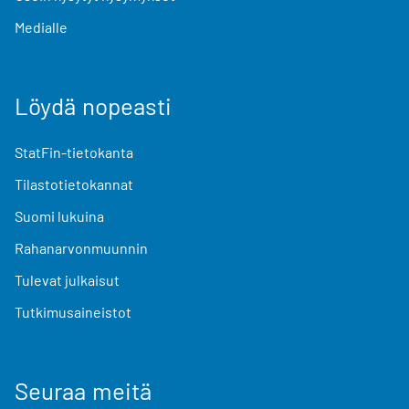
Medialle
Löydä nopeasti
StatFin-tietokanta
Tilastotietokannat
Suomi lukuina
Rahanarvonmuunnin
Tulevat julkaisut
Tutkimusaineistot
Seuraa meitä