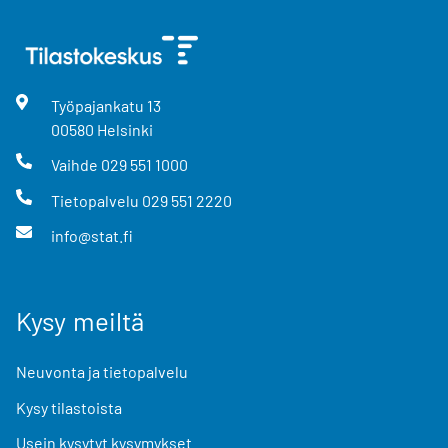
Työpajankatu
13
00580
Helsinki
Vaihde
029 551 1000
Tietopalvelu
029 551 2220
info@stat.fi
Kysy meiltä
Neuvonta ja tietopalvelu
Kysy tilastoista
Usein kysytyt kysymykset