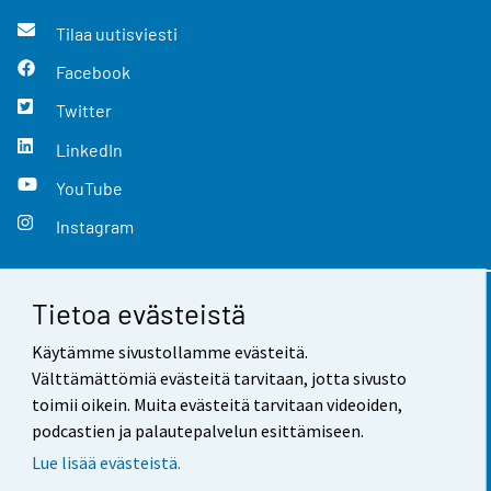
Tilaa uutisviesti
Facebook
Twitter
LinkedIn
YouTube
Instagram
Tietoa evästeistä
Yhteystiedot
Käytämme sivustollamme evästeitä.
Palaute
Välttämättömiä evästeitä tarvitaan, jotta sivusto
toimii oikein. Muita evästeitä tarvitaan videoiden,
Käyttöehdot
podcastien ja palautepalvelun esittämiseen.
Tietosuoja
Lue lisää evästeistä.