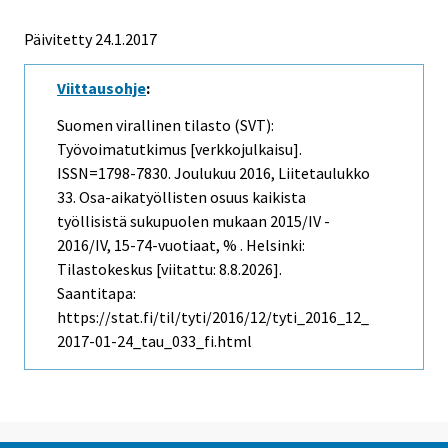
Päivitetty 24.1.2017
Viittausohje
:
Suomen virallinen tilasto (SVT):
Työvoimatutkimus [verkkojulkaisu].
ISSN=1798-7830.
Joulukuu
2016, Liitetaulukko
33. Osa-aikatyöllisten osuus kaikista
työllisistä sukupuolen mukaan 2015/IV -
2016/IV, 15-74-vuotiaat, % . Helsinki:
Tilastokeskus [viitattu: 8.8.2026].
Saantitapa:
https://stat.fi/til/tyti/2016/12/tyti_2016_12_
2017-01-24_tau_033_fi.html