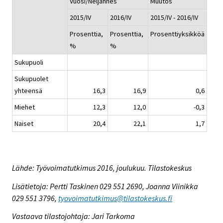
Vuosi/Neljännes
Muutos
2015/IV
2016/IV
2015/IV - 2016/IV
Prosenttia,
Prosenttia,
Prosenttiyksikköä
%
%
Sukupuoli
Sukupuolet
yhteensä
16,3
16,9
0,6
Miehet
12,3
12,0
-0,3
Naiset
20,4
22,1
1,7
Lähde: Työvoimatutkimus 2016, joulukuu. Tilastokeskus
Lisätietoja: Pertti Taskinen 029 551 2690, Joanna Viinikka
029 551 3796,
tyovoimatutkimus@tilastokeskus.fi
Vastaava tilastojohtaja: Jari Tarkoma