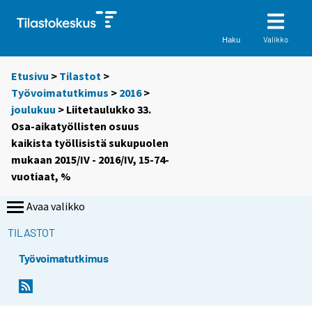
Valikko
Haku
Etusivu
>
Tilastot
>
Työvoimatutkimus
>
2016
>
joulukuu
> Liitetaulukko 33.
Osa-aikatyöllisten osuus
kaikista työllisistä sukupuolen
mukaan 2015/IV - 2016/IV, 15-74-
vuotiaat, %
Avaa valikko
TILASTOT
Työvoimatutkimus