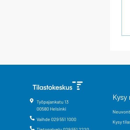
Kysy 
Työpajankatu
13
00580
Helsinki
Neuvonta
Vaihde
029 551 1000
Kysy tila
Tietopalvelu
029 551 2220