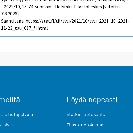
- 2021/10, 15-74-vuotiaat . Helsinki: Tilastokeskus [viitattu:
7.8.2026].
Saantitapa: https://stat.fi/til/tyti/2021/10/tyti_2021_10_2021-
11-23_tau_017_fi.html
meiltä
Löydä nopeasti
 ja tietopalvelu
StatFin-tietokanta
stoista
Tilastotietokannat