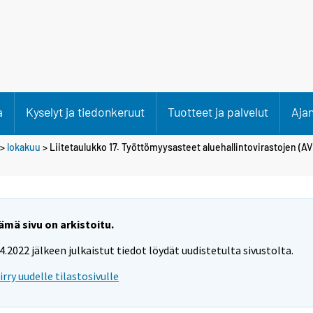
a
Kyselyt ja tiedonkeruut
Tuotteet ja palvelut
Aja
>
lokakuu
> Liitetaulukko 17. Työttömyysasteet aluehallintovirastojen (A
ämä sivu on arkistoitu.
.4.2022 jälkeen julkaistut tiedot löydät uudistetulta sivustolta.
iirry uudelle tilastosivulle