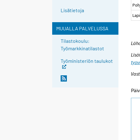
Poh
Lisätietoja
Lapi
MUUALLA PALVELUSSA
Tilastokoulu:
Lähd
Työmarkkinatilastot
Lisä
Työministeriön taulukot
tyov
Vast
Päiv