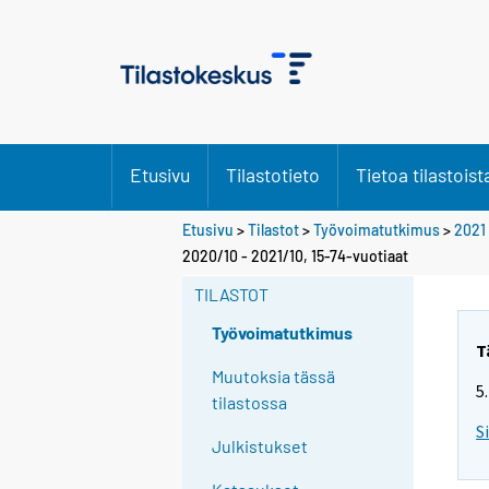
Etusivu
Tilastotieto
Tietoa tilastoist
Etusivu
>
Tilastot
>
Työvoimatutkimus
>
2021
Y
2020/10 - 2021/10, 15-74-vuotiaat
o
TILASTOT
u
a
Työvoimatutkimus
r
T
e
Muutoksia tässä
5
m
tilastossa
o
S
Julkistukset
v
i