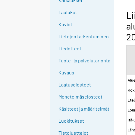
Katsaukset
n
g
Taulukot
Li
t
al
Kuviot
o
a
20
Tietojen tarkentuminen
n
o
Tiedotteet
t
Tuote- ja palvelutarjonta
h
e
Kuvaus
r
Alue
s
Laatuselosteet
Kok
e
Menetelmäselosteet
r
Ete
v
Käsitteet ja määritelmät
Lou
i
Itä
c
Luokitukset
e
Läns
Tietoluettelot
.