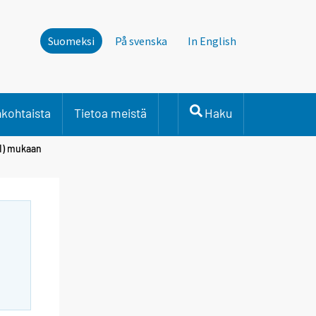
Suomeksi
På svenska
In English
nkohtaista
Tietoa meistä
Haku
VI) mukaan