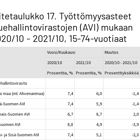
itetaulukko 17. Työttömyysasteet
uehallintovirastojen (AVI) mukaan
20/10 - 2021/10, 15-74-vuotiaat
Vuosi/Kuukausi
Muutos
2020/10
2021/10
2020/10 - 2021/10
Prosenttia, %
Prosenttia, %
Prosenttiyksikköä
hallintovirasto
o maa (ml. Ahvenanmaa)
7,4
6,0
-1,4
lä-Suomen AVI
7,4
5,9
-1,4
nais-Suomen AVI
6,7
8,7
2,0
-Suomen AVI
8,8
4,9
-3,9
i- ja Sisä-Suomen AVI
7,4
5,1
-2,3