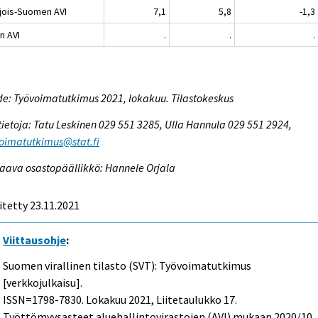
jois-Suomen AVI
7,1
5,8
-1,3
n AVI
.
.
.
e: Työvoimatutkimus 2021, lokakuu. Tilastokeskus
tietoja: Tatu Leskinen 029 551 3285, Ulla Hannula 029 551 2924,
oimatutkimus@stat.fi
aava osastopäällikkö: Hannele Orjala
itetty 23.11.2021
Viittausohje
:
Suomen virallinen tilasto (SVT): Työvoimatutkimus
[verkkojulkaisu].
ISSN=1798-7830.
Lokakuu
2021, Liitetaulukko 17.
Työttömyysasteet aluehallintovirastojen (AVI) mukaan 2020/10