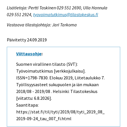
Lisätietoja: Pertti Taskinen 029 551 2690, Ulla Hannula
029 551 2924,
tyovoimatutkimus@tilastokeskus.fi
Vastaava tilastojohtaja: Jari Tarkoma
Päivitetty 24.09.2019
Viittausohje
:
Suomen virallinen tilasto (SVT):
Työvoimatutkimus [verkkojulkaisu].
ISSN=1798-7830.
Elokuu
2019, Liitetaulukko 7.
Työllisyysasteet sukupuolen ja iän mukaan
2018/08 - 2019/08 . Helsinki: Tilastokeskus
[viitattu: 6.8.2026].
Saantitapa:
https://stat.fi/til/tyti/2019/08/tyti_2019_08_
2019-09-24_tau_007_fi.html