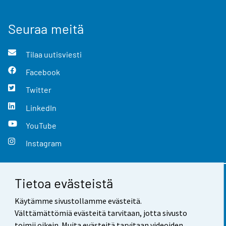
Seuraa meitä
Tilaa uutisviesti
Facebook
Twitter
LinkedIn
YouTube
Instagram
Tietoa evästeistä
Yhteystiedot
Käytämme sivustollamme evästeitä.
Palaute
Välttämättömiä evästeitä tarvitaan, jotta sivusto
toimii oikein. Muita evästeitä tarvitaan videoiden,