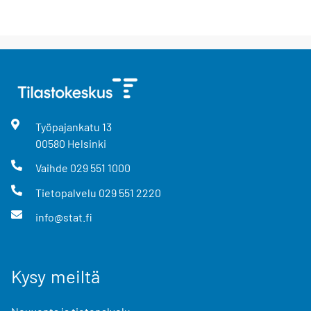
Työpajankatu
13
00580
Helsinki
Vaihde
029 551 1000
Tietopalvelu
029 551 2220
info@stat.fi
Kysy meiltä