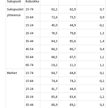
Sukupuoli
Ikäluokka
Sukupuolet
15-74
62,2
62,9
0,7
yhteensä
15-64
72,6
73,5
0,9
15-24
45,0
44,9
-0,1
25-34
78,5
79,8
1,3
35-44
84,3
85,6
1,4
45-54
86,3
86,7
0,4
55-64
66,5
67,5
1,1
65-74
10,2
11,3
1,1
Miehet
15-74
64,7
64,8
0,1
15-64
74,4
74,2
-0,2
15-24
41,7
44,0
2,3
25-34
85,8
83,6
-2,2
35-44
88,9
89,1
0,3