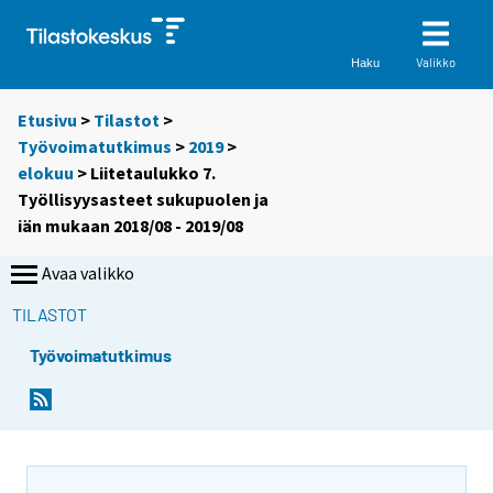
Valikko
Haku
Etusivu
>
Tilastot
>
Työvoimatutkimus
>
2019
>
elokuu
> Liitetaulukko 7.
Työllisyysasteet sukupuolen ja
iän mukaan 2018/08 - 2019/08
Avaa valikko
TILASTOT
Työvoimatutkimus