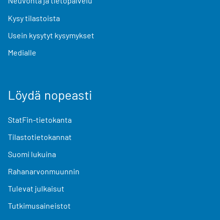
Neuvonta ja tietopalvelu
Kysy tilastoista
Usein kysytyt kysymykset
Medialle
Löydä nopeasti
StatFin-tietokanta
Tilastotietokannat
Suomi lukuina
Rahanarvonmuunnin
Tulevat julkaisut
Tutkimusaineistot