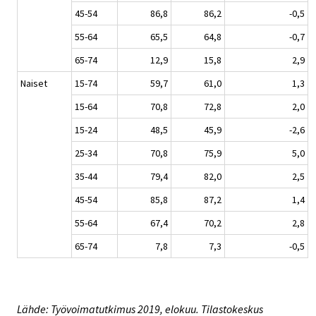
45-54
86,8
86,2
-0,5
55-64
65,5
64,8
-0,7
65-74
12,9
15,8
2,9
Naiset
15-74
59,7
61,0
1,3
15-64
70,8
72,8
2,0
15-24
48,5
45,9
-2,6
25-34
70,8
75,9
5,0
35-44
79,4
82,0
2,5
45-54
85,8
87,2
1,4
55-64
67,4
70,2
2,8
65-74
7,8
7,3
-0,5
Lähde: Työvoimatutkimus 2019, elokuu. Tilastokeskus