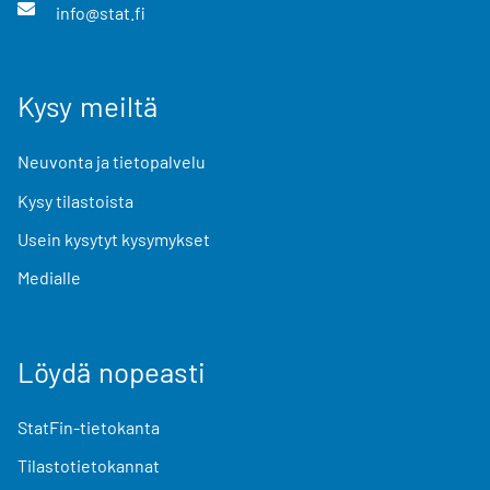
info@stat.fi
Kysy meiltä
Neuvonta ja tietopalvelu
Kysy tilastoista
Usein kysytyt kysymykset
Medialle
Löydä nopeasti
StatFin-tietokanta
Tilastotietokannat