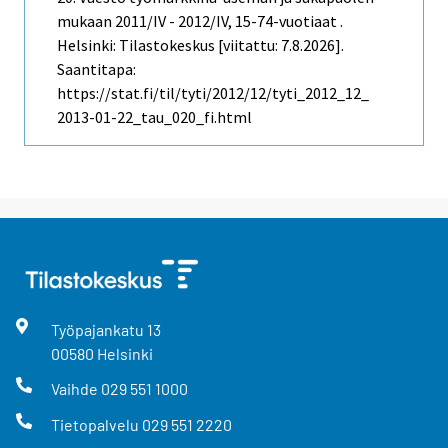
mukaan 2011/IV - 2012/IV, 15-74-vuotiaat .
Helsinki: Tilastokeskus [viitattu: 7.8.2026].
Saantitapa:
https://stat.fi/til/tyti/2012/12/tyti_2012_12_
2013-01-22_tau_020_fi.html
Työpajankatu
13
00580
Helsinki
Vaihde
029 551 1000
Tietopalvelu
029 551 2220