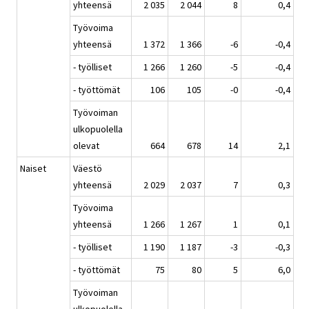
yhteensä
2 035
2 044
8
0,4
Työvoima
yhteensä
1 372
1 366
-6
-0,4
- työlliset
1 266
1 260
-5
-0,4
- työttömät
106
105
-0
-0,4
Työvoiman
ulkopuolella
olevat
664
678
14
2,1
Naiset
Väestö
yhteensä
2 029
2 037
7
0,3
Työvoima
yhteensä
1 266
1 267
1
0,1
- työlliset
1 190
1 187
-3
-0,3
- työttömät
75
80
5
6,0
Työvoiman
ulkopuolella