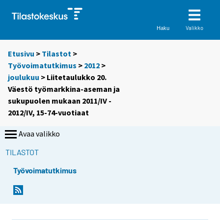
Valikko
Haku
Etusivu
>
Tilastot
>
Työvoimatutkimus
>
2012
>
joulukuu
> Liitetaulukko 20.
Väestö työmarkkina-aseman ja
sukupuolen mukaan 2011/IV -
2012/IV, 15-74-vuotiaat
Avaa valikko
TILASTOT
Työvoimatutkimus