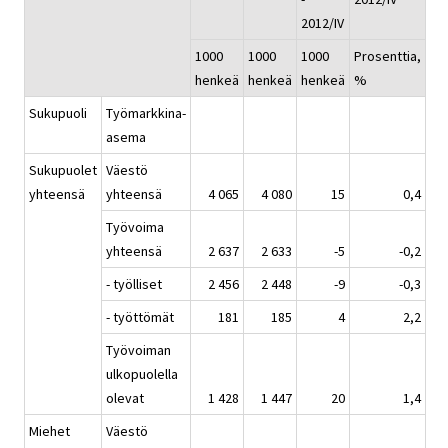
2012/IV
1000
1000
1000
Prosenttia,
henkeä
henkeä
henkeä
%
Sukupuoli
Työmarkkina-
asema
Sukupuolet
Väestö
yhteensä
yhteensä
4 065
4 080
15
0,4
Työvoima
yhteensä
2 637
2 633
-5
-0,2
- työlliset
2 456
2 448
-9
-0,3
- työttömät
181
185
4
2,2
Työvoiman
ulkopuolella
olevat
1 428
1 447
20
1,4
Miehet
Väestö