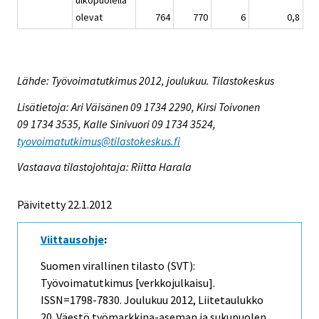
olevat
764
770
6
0,8
Lähde: Työvoimatutkimus 2012, joulukuu. Tilastokeskus
Lisätietoja: Ari Väisänen 09 1734 2290, Kirsi Toivonen
09 1734 3535, Kalle Sinivuori 09 1734 3524,
tyovoimatutkimus@tilastokeskus.fi
Vastaava tilastojohtaja: Riitta Harala
Päivitetty 22.1.2012
Viittausohje
:
Suomen virallinen tilasto (SVT):
Työvoimatutkimus [verkkojulkaisu].
ISSN=1798-7830.
Joulukuu
2012, Liitetaulukko
20. Väestö työmarkkina-aseman ja sukupuolen