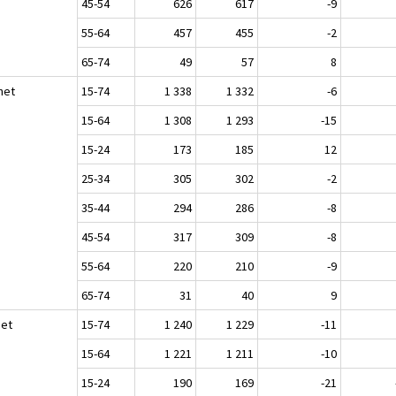
45-54
626
617
-9
55-64
457
455
-2
65-74
49
57
8
het
15-74
1 338
1 332
-6
15-64
1 308
1 293
-15
15-24
173
185
12
25-34
305
302
-2
35-44
294
286
-8
45-54
317
309
-8
55-64
220
210
-9
65-74
31
40
9
set
15-74
1 240
1 229
-11
15-64
1 221
1 211
-10
15-24
190
169
-21