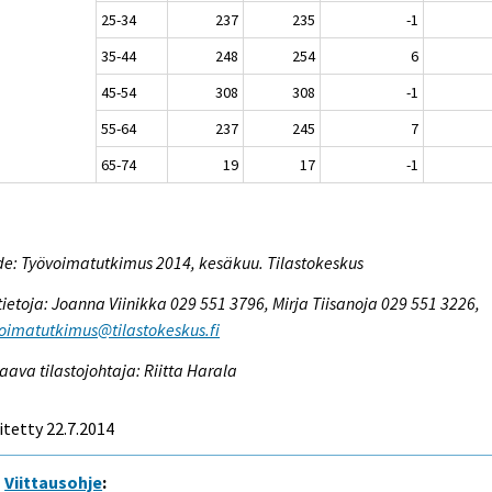
25-34
237
235
-1
35-44
248
254
6
45-54
308
308
-1
55-64
237
245
7
65-74
19
17
-1
e: Työvoimatutkimus 2014, kesäkuu. Tilastokeskus
tietoja: Joanna Viinikka 029 551 3796, Mirja Tiisanoja 029 551 3226,
oimatutkimus@tilastokeskus.fi
aava tilastojohtaja: Riitta Harala
itetty 22.7.2014
Viittausohje
: