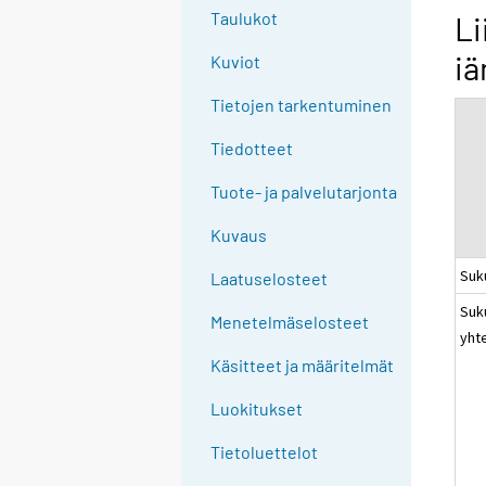
g
Taulukot
Li
t
iä
Kuviot
o
a
Tietojen tarkentuminen
n
o
Tiedotteet
t
Tuote- ja palvelutarjonta
h
e
Kuvaus
r
Suk
s
Laatuselosteet
e
Suk
Menetelmäselosteet
r
yht
v
Käsitteet ja määritelmät
i
c
Luokitukset
e
Tietoluettelot
.