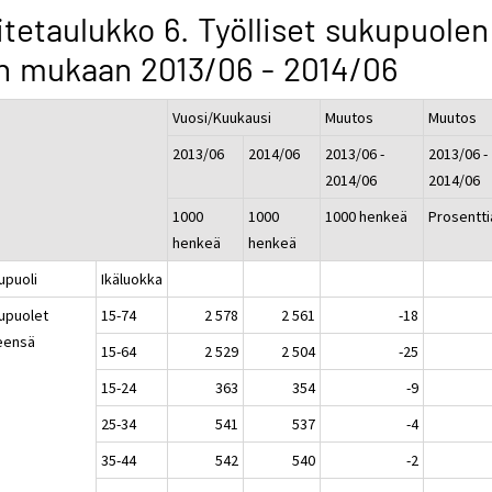
itetaulukko 6. Työlliset sukupuolen
n mukaan 2013/06 - 2014/06
Vuosi/Kuukausi
Muutos
Muutos
2013/06
2014/06
2013/06 -
2013/06 -
2014/06
2014/06
1000
1000
1000 henkeä
Prosentti
henkeä
henkeä
upuoli
Ikäluokka
upuolet
15-74
2 578
2 561
-18
eensä
15-64
2 529
2 504
-25
15-24
363
354
-9
25-34
541
537
-4
35-44
542
540
-2