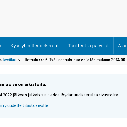
a
Kyselyt ja tiedonkeruut
Tuotteet ja palvelut
Aja
>
kesäkuu
> Liitetaulukko 6. Työlliset sukupuolen ja iän mukaan 2013/06 
ämä sivu on arkistoitu.
.4.2022 jälkeen julkaistut tiedot löydät uudistetulta sivustolta.
iirry uudelle tilastosivulle