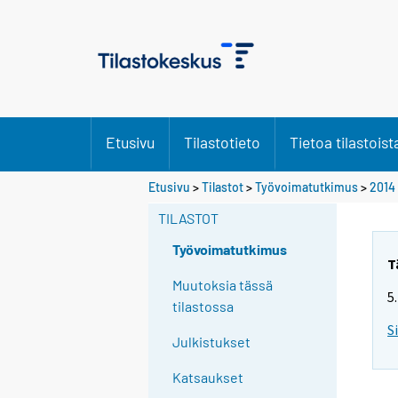
Etusivu
Tilastotieto
Tietoa tilastoist
Y
Etusivu
>
Tilastot
>
Työvoimatutkimus
>
2014
o
TILASTOT
u
a
Työvoimatutkimus
r
T
e
Muutoksia tässä
5
m
tilastossa
o
S
Julkistukset
v
i
Katsaukset
n