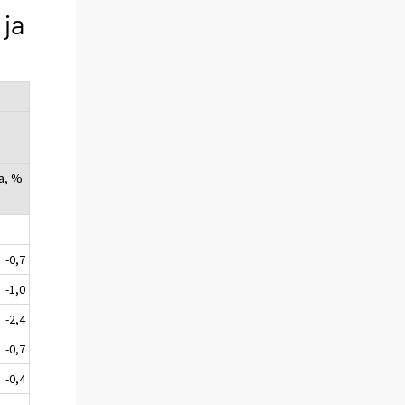
 ja
a, %
-0,7
-1,0
-2,4
-0,7
-0,4