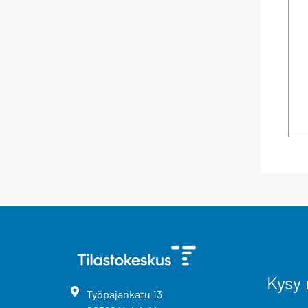
Kysy 
Työpajankatu
13