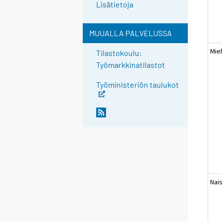
Lisätietoja
MUUALLA PALVELUSSA
Mie
Tilastokoulu:
Työmarkkinatilastot
Työministeriön taulukot
Nai