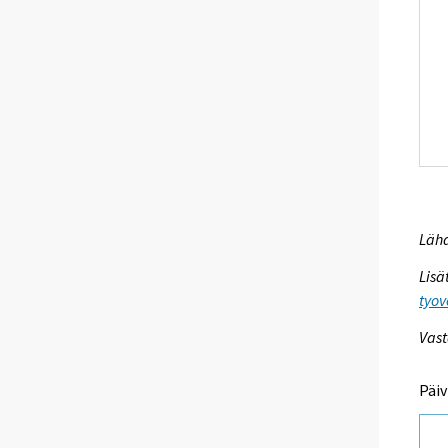
Lähd
Lisä
tyov
Vast
Päiv