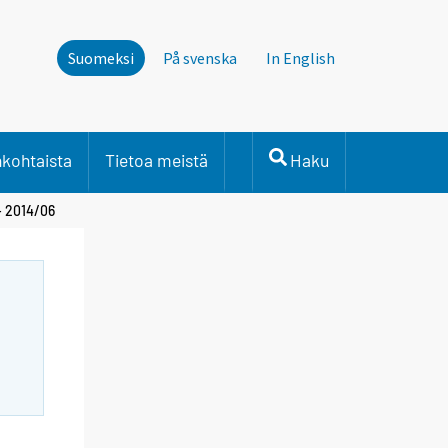
Suomeksi
På svenska
In English
nkohtaista
Tietoa meistä
Haku
- 2014/06