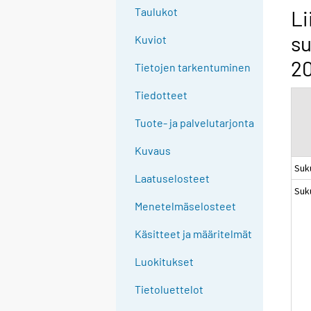
g
Taulukot
Li
t
su
Kuviot
o
a
2
Tietojen tarkentuminen
n
o
Tiedotteet
t
Tuote- ja palvelutarjonta
h
e
Kuvaus
r
Suk
s
Laatuselosteet
Suk
e
Menetelmäselosteet
r
v
Käsitteet ja määritelmät
i
c
Luokitukset
e
Tietoluettelot
.