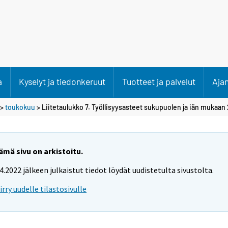
a
Kyselyt ja tiedonkeruut
Tuotteet ja palvelut
Aja
>
toukokuu
> Liitetaulukko 7. Työllisyysasteet sukupuolen ja iän mukaan
ämä sivu on arkistoitu.
.4.2022 jälkeen julkaistut tiedot löydät uudistetulta sivustolta.
iirry uudelle tilastosivulle