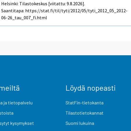
Helsinki: Tilastokeskus [viitattu: 9.8.2026].
Saantitapa: https://stat.fi/til/tyti/2012/05/tyti_2012_05_2012-
06-26_tau_007_fi.html
meiltä
Löydä nopeasti
 ja tietopalvelu
StatFin-tietokanta
stoista
Tilastotietokannat
sytyt kysymykset
Suomi lukuina