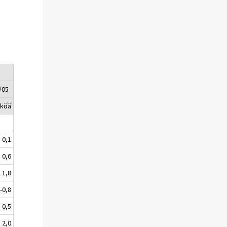
/05
kköä
0,1
0,6
1,8
-0,8
-0,5
2,0