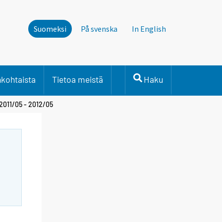
Suomeksi
På svenska
In English
nkohtaista
Tietoa meistä
Haku
 2011/05 - 2012/05