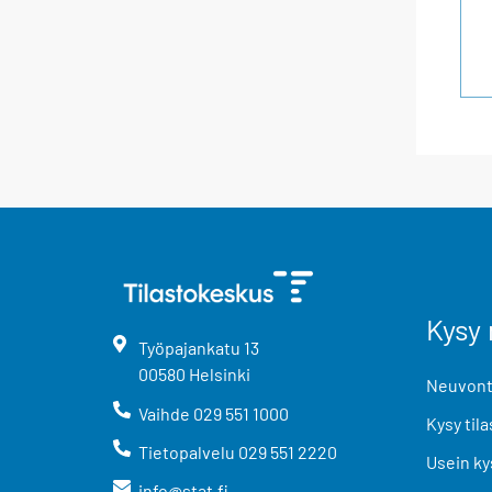
Kysy 
Työpajankatu
13
00580
Helsinki
Neuvonta
Vaihde
029 551 1000
Kysy tila
Tietopalvelu
029 551 2220
Usein ky
info@stat.fi