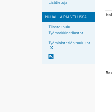
Lisätietoja
Mie
MUUALLA PALVELUSSA
Tilastokoulu:
Työmarkkinatilastot
Työministeriön taulukot
Nai