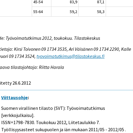
45-54
83,9
87,1
55-64
59,2
58,3
e: Työvoimatutkimus 2012, toukokuu. Tilastokeskus
tietoja: Kirsi Toivonen 09 1734 3535, Ari Väisänen 09 1734 2290, Kalle
vuori 09 1734 3524,
tyovoimatutkimus@tilastokeskus.fi
aava tilastojohtaja: Riitta Harala
itetty 26.6.2012
Viittausohje
:
Suomen virallinen tilasto (SVT): Työvoimatutkimus
[verkkojulkaisu].
ISSN=1798-7830.
Toukokuu
2012, Liitetaulukko 7.
Työllisyysasteet sukupuolen ja iän mukaan 2011/05 - 2012/05 .