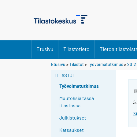
Etusivu
Tilastotieto
Tietoa tilastoist
Y
Etusivu
>
Tilastot
>
Työvoimatutkimus
>
2012
o
TILASTOT
u
a
Työvoimatutkimus
r
T
e
Muutoksia tässä
5
m
tilastossa
o
S
Julkistukset
v
i
Katsaukset
n