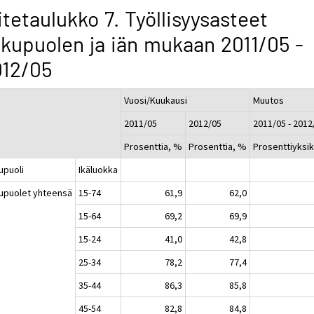
itetaulukko 7. Työllisyysasteet
kupuolen ja iän mukaan 2011/05 -
012/05
Vuosi/Kuukausi
Muutos
2011/05
2012/05
2011/05 - 2012
Prosenttia, %
Prosenttia, %
Prosenttiyksi
upuoli
Ikäluokka
upuolet yhteensä
15-74
61,9
62,0
15-64
69,2
69,9
15-24
41,0
42,8
25-34
78,2
77,4
35-44
86,3
85,8
45-54
82,8
84,8