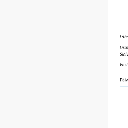
Lähd
Lisä
Sini
Vast
Päiv