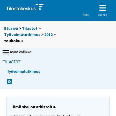
Valikko
Haku
Etusivu
>
Tilastot
>
Työvoimatutkimus
>
2012
>
toukokuu
Avaa valikko
TILASTOT
Työvoimatutkimus
Tämä sivu on arkistoitu.