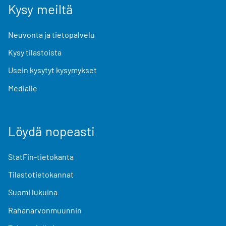
Kysy meiltä
Neuvonta ja tietopalvelu
Kysy tilastoista
Usein kysytyt kysymykset
Medialle
Löydä nopeasti
StatFin-tietokanta
Tilastotietokannat
Suomi lukuina
Rahanarvonmuunnin