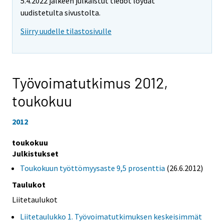
5.4.2022 jälkeen julkaistut tiedot löydät
uudistetulta sivustolta.
Siirry uudelle tilastosivulle
Työvoimatutkimus 2012,
toukokuu
2012
toukokuu
Julkistukset
Toukokuun työttömyysaste 9,5 prosenttia
(26.6.2012)
Taulukot
Liitetaulukot
Liitetaulukko 1. Työvoimatutkimuksen keskeisimmät