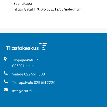
Saantitapa:
https://stat.fi/til/tyti/2012/05/index.html
Työpajankatu
13
00580
Helsinki
Vaihde
029 551 1000
Tietopalvelu
029 551 2220
info@stat.fi