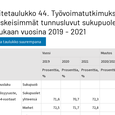
itetaulukko 44. Työvoimatutkimuk
skeisimmät tunnusluvut sukupuol
kaan vuosina 2019 - 2021
a taulukko suurempana
Vuosi
Muutos
2019
2020
2021
2020/202
Prosenttia,
Prosenttia,
Prosenttia,
Prosentt
%
%
%
nusluku
Sukupuoli
llisyysaste,
Sukupuolet
64-vuotiaat
yhteensä
71,6
70,7
72,3
Miehet
72,5
71,7
72,8