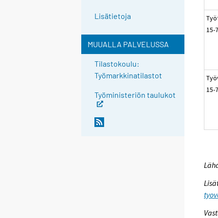
Lisätietoja
Työ
15-
MUUALLA PALVELUSSA
Tilastokoulu:
Työmarkkinatilastot
Työ
15-
Työministeriön taulukot
Lähd
Lisä
tyov
Vast