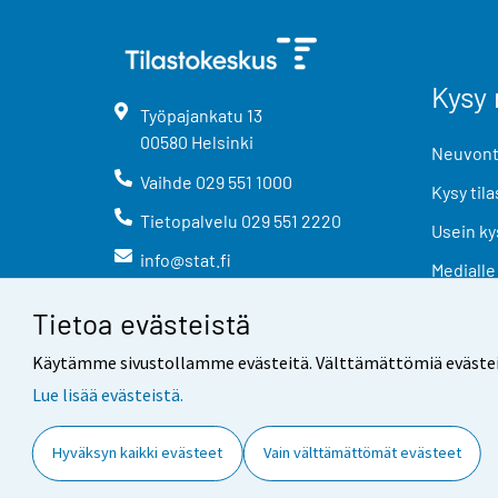
Kysy 
Työpajankatu
13
00580
Helsinki
Neuvonta
Vaihde
029 551 1000
Kysy tila
Tietopalvelu
029 551 2220
Usein ky
info@stat.fi
Medialle
Tietoa evästeistä
Käytämme sivustollamme evästeitä. Välttämättömiä evästeitä t
Lue lisää evästeistä.
Yhteystiedot
Palaute
Hyväksyn kaikki evästeet
Vain välttämättömät evästeet