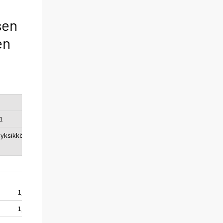
sen
en
1
iyksikköä
1,5
1,1