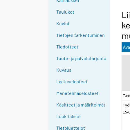
Katsaukset
n
g
Taulukot
Li
t
ke
Kuviot
o
a
mu
Tietojen tarkentuminen
n
o
Tiedotteet
Ava
t
Tuote- ja palvelutarjonta
h
e
Kuvaus
r
s
Laatuselosteet
e
Menetelmäselosteet
r
Tun
v
Käsitteet ja määritelmät
Työ
i
15-
c
Luokitukset
e
Tietoluettelot
.