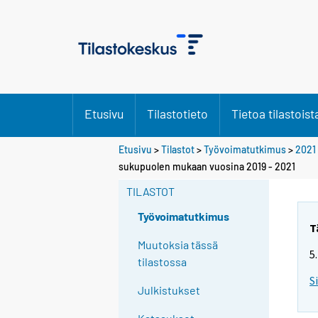
Etusivu
Tilastotieto
Tietoa tilastoist
Etusivu
>
Tilastot
>
Työvoimatutkimus
>
2021
Y
sukupuolen mukaan vuosina 2019 - 2021
o
TILASTOT
u
a
Työvoimatutkimus
r
T
e
Muutoksia tässä
5
m
tilastossa
o
S
Julkistukset
v
i