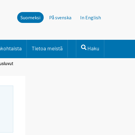
Suomeksi
På svenska
In English
nkohtaista
Tietoa meistä
Haku
usluvut