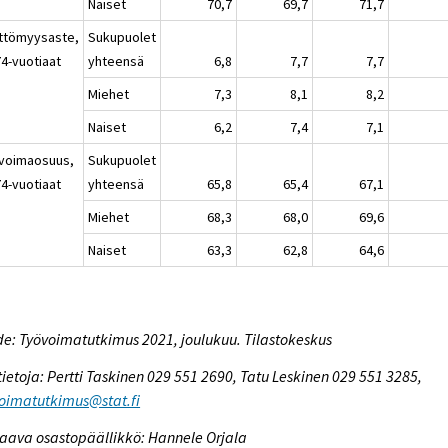
Naiset
70,7
69,7
71,7
ttömyysaste,
Sukupuolet
74-vuotiaat
yhteensä
6,8
7,7
7,7
Miehet
7,3
8,1
8,2
Naiset
6,2
7,4
7,1
voimaosuus,
Sukupuolet
74-vuotiaat
yhteensä
65,8
65,4
67,1
Miehet
68,3
68,0
69,6
Naiset
63,3
62,8
64,6
e: Työvoimatutkimus 2021, joulukuu. Tilastokeskus
tietoja: Pertti Taskinen 029 551 2690, Tatu Leskinen 029 551 3285,
oimatutkimus@stat.fi
aava osastopäällikkö: Hannele Orjala