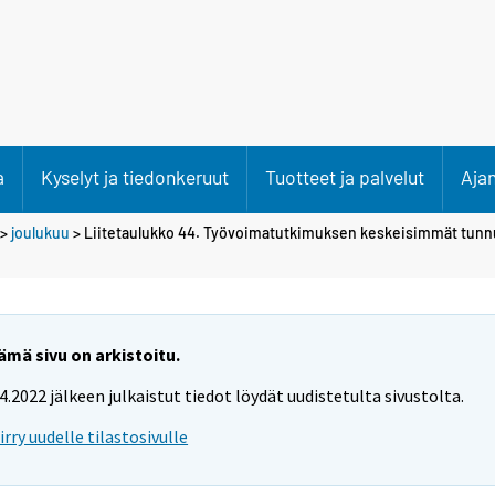
a
Kyselyt ja tiedonkeruut
Tuotteet ja palvelut
Aja
>
joulukuu
> Liitetaulukko 44. Työvoimatutkimuksen keskeisimmät tunn
ämä sivu on arkistoitu.
.4.2022 jälkeen julkaistut tiedot löydät uudistetulta sivustolta.
iirry uudelle tilastosivulle