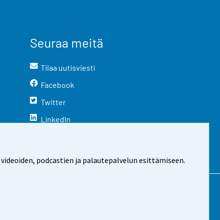
Seuraa meitä
Tilaa uutisviesti
Facebook
Twitter
LinkedIn
YouTube
Instagram
 videoiden, podcastien ja palautepalvelun esittämiseen.
stosta
Evästeasetukset