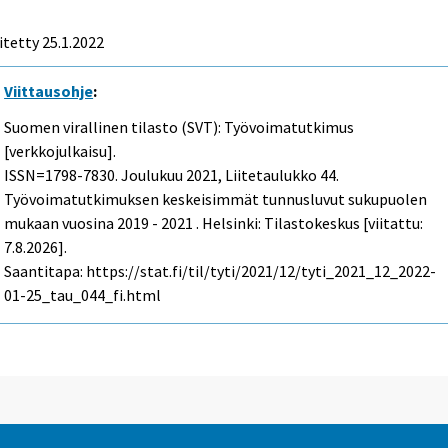
itetty 25.1.2022
Viittausohje
:
Suomen virallinen tilasto (SVT): Työvoimatutkimus
[verkkojulkaisu].
ISSN=1798-7830.
Joulukuu
2021, Liitetaulukko 44.
Työvoimatutkimuksen keskeisimmät tunnusluvut sukupuolen
mukaan vuosina 2019 - 2021 . Helsinki: Tilastokeskus [viitattu:
7.8.2026].
Saantitapa: https://stat.fi/til/tyti/2021/12/tyti_2021_12_2022-
01-25_tau_044_fi.html