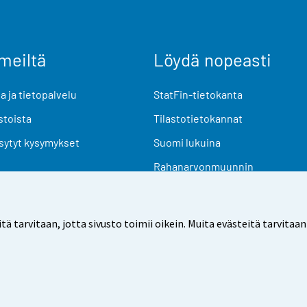
meiltä
Löydä nopeasti
 ja tietopalvelu
StatFin-tietokanta
stoista
Tilastotietokannat
sytyt kysymykset
Suomi lukuina
Rahanarvonmuunnin
Tulevat julkaisut
Tutkimusaineistot
arvitaan, jotta sivusto toimii oikein. Muita evästeitä tarvitaan
Käyttöehdot
Tietosuoja
Saavutettavuus
Tietoa sivu