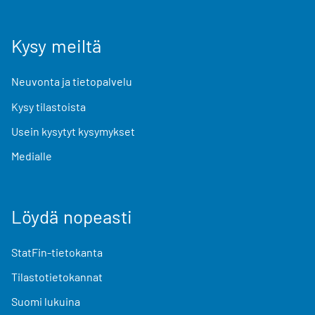
Kysy meiltä
Neuvonta ja tietopalvelu
Kysy tilastoista
Usein kysytyt kysymykset
Medialle
Löydä nopeasti
StatFin-tietokanta
Tilastotietokannat
Suomi lukuina