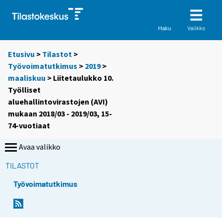
Valikko
Haku
Etusivu
>
Tilastot
>
Työvoimatutkimus
>
2019
>
maaliskuu
> Liitetaulukko 10.
Työlliset
aluehallintovirastojen (AVI)
mukaan 2018/03 - 2019/03, 15-
74-vuotiaat
Avaa valikko
TILASTOT
Työvoimatutkimus