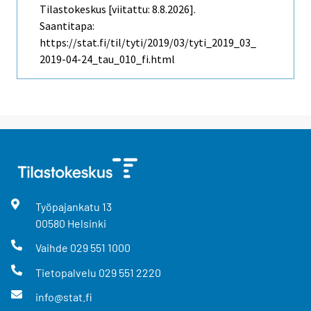
Tilastokeskus [viitattu: 8.8.2026].
Saantitapa:
https://stat.fi/til/tyti/2019/03/tyti_2019_03_
2019-04-24_tau_010_fi.html
Työpajankatu
13
00580
Helsinki
Vaihde
029 551 1000
Tietopalvelu
029 551 2220
info@stat.fi