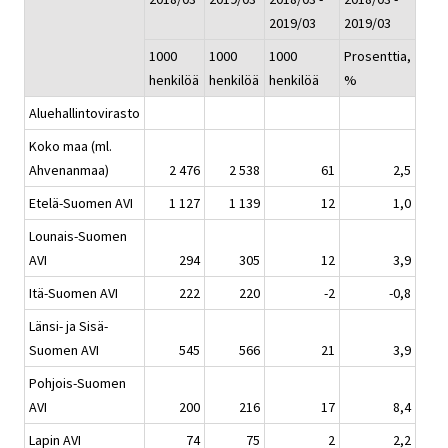
2019/03
2019/03
1000
1000
1000
Prosenttia,
henkilöä
henkilöä
henkilöä
%
Aluehallintovirasto
Koko maa (ml.
Ahvenanmaa)
2 476
2 538
61
2,5
Etelä-Suomen AVI
1 127
1 139
12
1,0
Lounais-Suomen
AVI
294
305
12
3,9
Itä-Suomen AVI
222
220
-2
-0,8
Länsi- ja Sisä-
Suomen AVI
545
566
21
3,9
Pohjois-Suomen
AVI
200
216
17
8,4
Lapin AVI
74
75
2
2,2