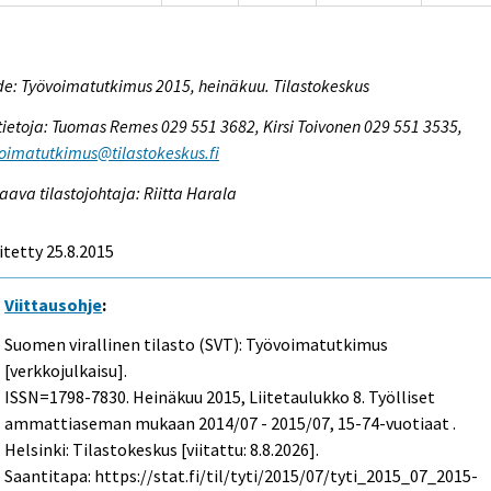
e: Työvoimatutkimus 2015, heinäkuu. Tilastokeskus
tietoja: Tuomas Remes 029 551 3682, Kirsi Toivonen 029 551 3535,
oimatutkimus@tilastokeskus.fi
aava tilastojohtaja: Riitta Harala
itetty 25.8.2015
Viittausohje
:
Suomen virallinen tilasto (SVT): Työvoimatutkimus
[verkkojulkaisu].
ISSN=1798-7830.
Heinäkuu
2015, Liitetaulukko 8. Työlliset
ammattiaseman mukaan 2014/07 - 2015/07, 15-74-vuotiaat .
Helsinki: Tilastokeskus [viitattu: 8.8.2026].
Saantitapa: https://stat.fi/til/tyti/2015/07/tyti_2015_07_2015-