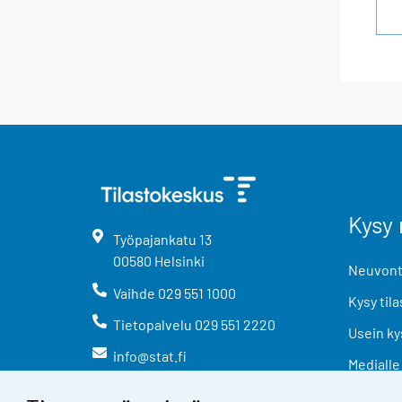
Kysy 
Työpajankatu
13
00580
Helsinki
Neuvonta
Vaihde
029 551 1000
Kysy tila
Tietopalvelu
029 551 2220
Usein ky
info@stat.fi
Medialle