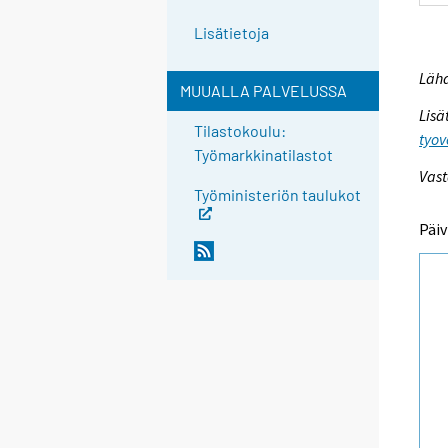
Lisätietoja
Lähd
MUUALLA PALVELUSSA
Lisä
Tilastokoulu:
tyov
Työmarkkinatilastot
Vast
Työministeriön taulukot
Päiv