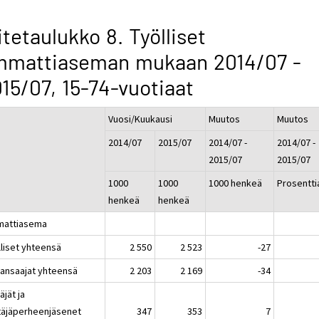
itetaulukko 8. Työlliset
mmattiaseman mukaan 2014/07 -
15/07, 15-74-vuotiaat
Vuosi/Kuukausi
Muutos
Muutos
2014/07
2015/07
2014/07 -
2014/07 -
2015/07
2015/07
1000
1000
1000 henkeä
Prosentti
henkeä
henkeä
attiasema
lliset yhteensä
2 550
2 523
-27
kansaajat yhteensä
2 203
2 169
-34
täjät ja
ttäjäperheenjäsenet
347
353
7