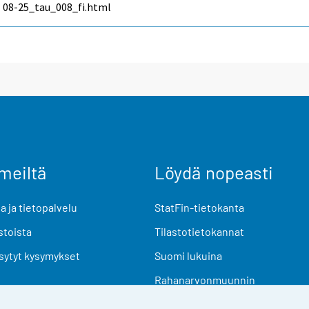
08-25_tau_008_fi.html
meiltä
Löydä nopeasti
 ja tietopalvelu
StatFin-tietokanta
stoista
Tilastotietokannat
sytyt kysymykset
Suomi lukuina
Rahanarvonmuunnin
Tulevat julkaisut