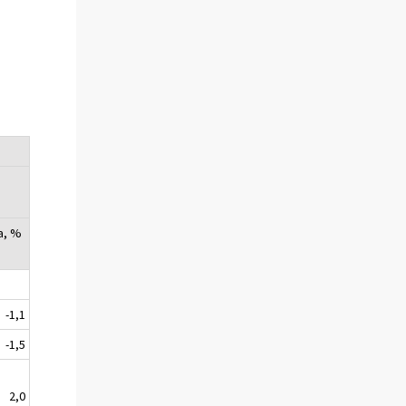
a, %
-1,1
-1,5
2,0