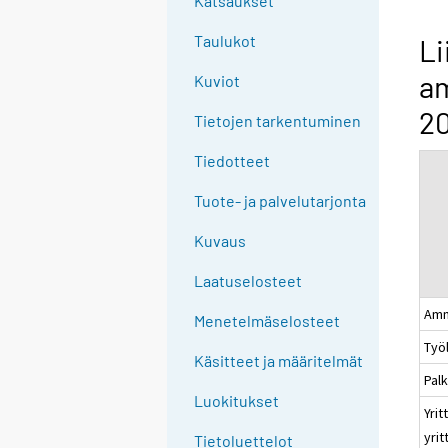
Katsaukset
n
g
Taulukot
Li
t
a
Kuviot
o
a
20
Tietojen tarkentuminen
n
o
Tiedotteet
t
Tuote- ja palvelutarjonta
h
e
Kuvaus
r
s
Laatuselosteet
e
Amm
Menetelmäselosteet
r
Työ
v
Käsitteet ja määritelmät
i
Pal
c
Luokitukset
Yrit
e
yri
Tietoluettelot
.