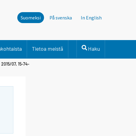
Suomeksi
På svenska
In English
nkohtaista
Tietoa meistä
Haku
 2015/07, 15-74-