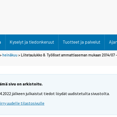
a
Kyselyt ja tiedonkeruut
Tuotteet ja palvelut
Aja
>
heinäkuu
> Liitetaulukko 8. Työlliset ammattiaseman mukaan 2014/07 -
ämä sivu on arkistoitu.
.4.2022 jälkeen julkaistut tiedot löydät uudistetulta sivustolta.
iirry uudelle tilastosivulle