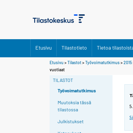
Etusivu
Tilastotieto
Tietoa tilastoist
Etusivu
>
Tilastot
>
Työvoimatutkimus
>
2015
Y
vuotiaat
o
TILASTOT
u
a
Työvoimatutkimus
r
T
e
Muutoksia tässä
5
m
tilastossa
o
S
Julkistukset
v
i