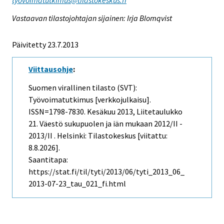
Vastaavan tilastojohtajan sijainen: Irja Blomqvist
Päivitetty 23.7.2013
Viittausohje
:
Suomen virallinen tilasto (SVT):
Työvoimatutkimus [verkkojulkaisu].
ISSN=1798-7830.
Kesäkuu
2013, Liitetaulukko
21. Väestö sukupuolen ja iän mukaan 2012/II -
2013/II . Helsinki: Tilastokeskus [viitattu:
8.8.2026].
Saantitapa:
https://stat.fi/til/tyti/2013/06/tyti_2013_06_
2013-07-23_tau_021_fi.html