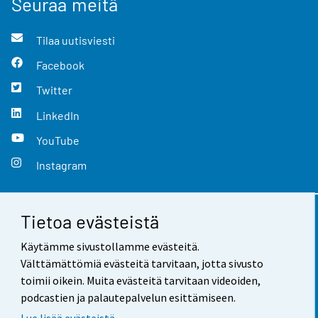
Seuraa meitä
Tilaa uutisviesti
Facebook
Twitter
LinkedIn
YouTube
Instagram
Tietoa evästeistä
Yhteystiedot
Käytämme sivustollamme evästeitä.
Palaute
Välttämättömiä evästeitä tarvitaan, jotta sivusto
toimii oikein. Muita evästeitä tarvitaan videoiden,
Käyttöehdot
podcastien ja palautepalvelun esittämiseen.
Tietosuoja