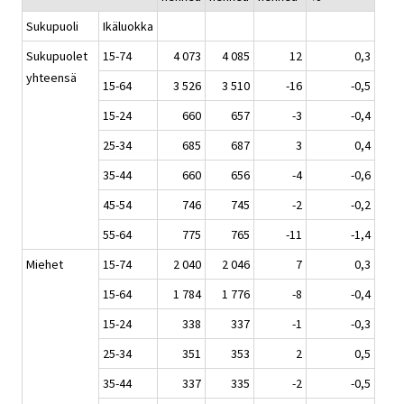
Sukupuoli
Ikäluokka
Sukupuolet
15-74
4 073
4 085
12
0,3
yhteensä
15-64
3 526
3 510
-16
-0,5
15-24
660
657
-3
-0,4
25-34
685
687
3
0,4
35-44
660
656
-4
-0,6
45-54
746
745
-2
-0,2
55-64
775
765
-11
-1,4
Miehet
15-74
2 040
2 046
7
0,3
15-64
1 784
1 776
-8
-0,4
15-24
338
337
-1
-0,3
25-34
351
353
2
0,5
35-44
337
335
-2
-0,5