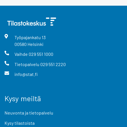
Työpajankatu
13
00580
Helsinki
Vaihde
029 551 1000
Tietopalvelu
029 551 2220
info@stat.fi
Kysy meiltä
Neuvonta ja tietopalvelu
Kysy tilastoista