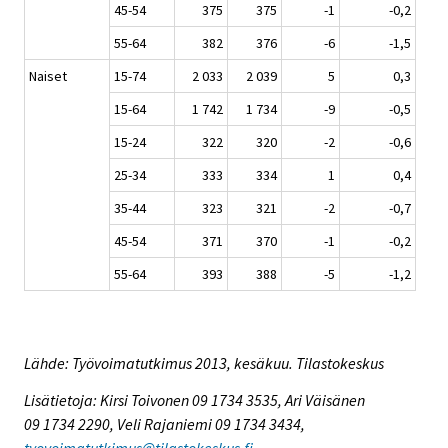
45-54
375
375
-1
-0,2
55-64
382
376
-6
-1,5
Naiset
15-74
2 033
2 039
5
0,3
15-64
1 742
1 734
-9
-0,5
15-24
322
320
-2
-0,6
25-34
333
334
1
0,4
35-44
323
321
-2
-0,7
45-54
371
370
-1
-0,2
55-64
393
388
-5
-1,2
Lähde: Työvoimatutkimus 2013, kesäkuu. Tilastokeskus
Lisätietoja: Kirsi Toivonen 09 1734 3535, Ari Väisänen
09 1734 2290, Veli Rajaniemi 09 1734 3434,
tyovoimatutkimus@tilastokeskus.fi