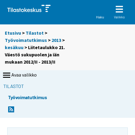
Valikko
Haku
Etusivu
>
Tilastot
>
Työvoimatutkimus
>
2013
>
kesäkuu
> Liitetaulukko 21.
Väestö sukupuolen ja iän
mukaan 2012/II - 2013/II
Avaa valikko
TILASTOT
Työvoimatutkimus