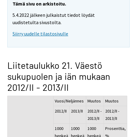
Tämä sivu on arkistoitu.
5.4.2022 jälkeen julkaistut tiedot löydät
uudistetulta sivustolta.
Siirry uudelle tilastosivulle
Liitetaulukko 21. Väestö
sukupuolen ja iän mukaan
2012/II - 2013/II
Vuosi/Neljännes
Muutos
Muutos
2012/II
2013/II
2012/II -
2012/II -
2013/II
2013/II
1000
1000
1000
Prosenttia,
henkeä
henkeä
henkeä
%