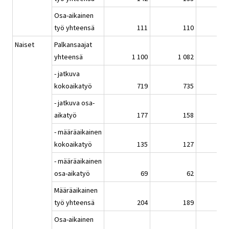
Osa-aikainen
työ yhteensä
111
110
Naiset
Palkansaajat
yhteensä
1 100
1 082
1
- jatkuva
kokoaikatyö
719
735
- jatkuva osa-
aikatyö
177
158
- määräaikainen
kokoaikatyö
135
127
- määräaikainen
osa-aikatyö
69
62
Määräaikainen
työ yhteensä
204
189
Osa-aikainen