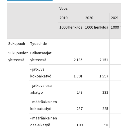
Vuosi
2019
2020
2021
1000 henkilöä
1000 henkilöä
1000 henk
Sukupuoli
Työsuhde
Sukupuolet
Palkansaajat
yhteensä
yhteensä
2 185
2 151
2
- jatkuva
kokoaikatyö
1 591
1 597
1
- jatkuva osa-
aikatyö
248
232
- määräaikainen
kokoaikatyö
237
225
- määräaikainen
osa-aikatyö
109
98