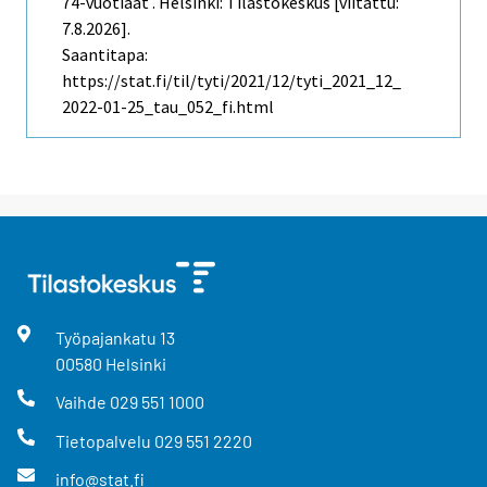
74-vuotiaat . Helsinki: Tilastokeskus [viitattu:
7.8.2026].
Saantitapa:
https://stat.fi/til/tyti/2021/12/tyti_2021_12_
2022-01-25_tau_052_fi.html
Työpajankatu
13
00580
Helsinki
Vaihde
029 551 1000
Tietopalvelu
029 551 2220
info@stat.fi