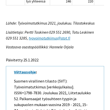
työ yhteensä
246
220
Lähde: Työvoimatutkimus 2021, joulukuu. Tilastokeskus
Lisätietoja: Pertti Taskinen 029 551 2690, Tatu Leskinen
029 551 3285,
tyovoimatutkimus@stat.fi
Vastaava osastopäällikkö: Hannele Orjala
Päivitetty 25.1.2022
Viittausohje
:
Suomen virallinen tilasto (SVT):
Työvoimatutkimus [verkkojulkaisu].
ISSN=1798-7830.
Joulukuu
2021, Liitetaulukko
52. Palkansaajat työsuhteen tyypin ja
sukupuolen mukaan vuosina 2019 - 2021, 15-