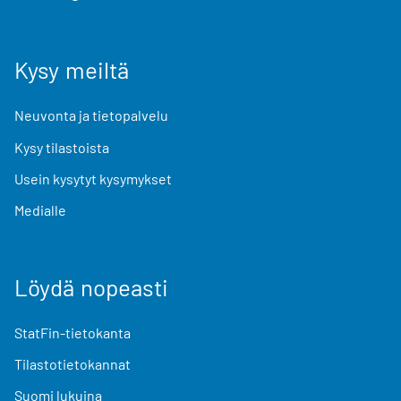
Kysy meiltä
Neuvonta ja tietopalvelu
Kysy tilastoista
Usein kysytyt kysymykset
Medialle
Löydä nopeasti
StatFin-tietokanta
Tilastotietokannat
Suomi lukuina