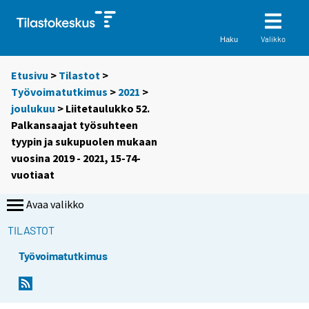
Valikko
Haku
Etusivu
>
Tilastot
>
Työvoimatutkimus
>
2021
>
joulukuu
> Liitetaulukko 52.
Palkansaajat työsuhteen
tyypin ja sukupuolen mukaan
vuosina 2019 - 2021, 15-74-
vuotiaat
Avaa valikko
TILASTOT
Työvoimatutkimus