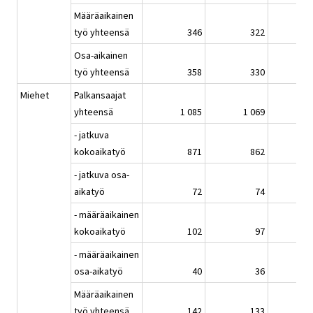
Määräaikainen
työ yhteensä
346
322
Osa-aikainen
työ yhteensä
358
330
Miehet
Palkansaajat
yhteensä
1 085
1 069
1
- jatkuva
kokoaikatyö
871
862
- jatkuva osa-
aikatyö
72
74
- määräaikainen
kokoaikatyö
102
97
- määräaikainen
osa-aikatyö
40
36
Määräaikainen
työ yhteensä
142
133