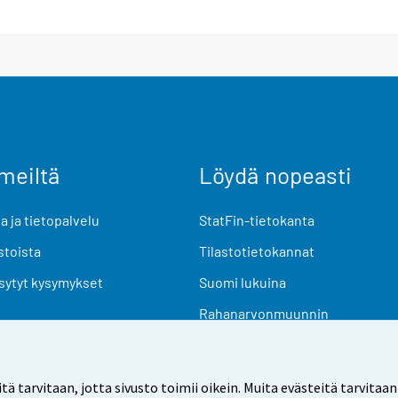
meiltä
Löydä nopeasti
 ja tietopalvelu
StatFin-tietokanta
stoista
Tilastotietokannat
sytyt kysymykset
Suomi lukuina
Rahanarvonmuunnin
Tulevat julkaisut
Tutkimusaineistot
arvitaan, jotta sivusto toimii oikein. Muita evästeitä tarvitaan