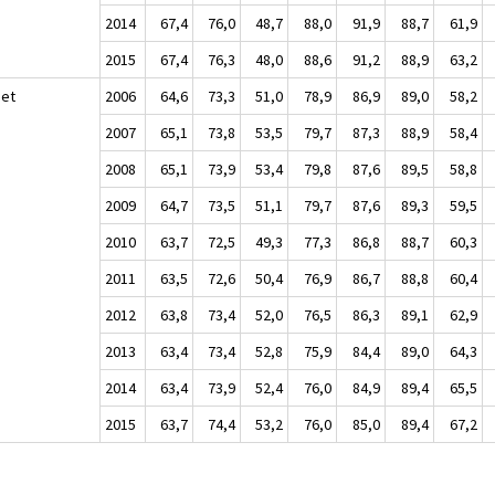
2014
67,4
76,0
48,7
88,0
91,9
88,7
61,9
2015
67,4
76,3
48,0
88,6
91,2
88,9
63,2
set
2006
64,6
73,3
51,0
78,9
86,9
89,0
58,2
2007
65,1
73,8
53,5
79,7
87,3
88,9
58,4
2008
65,1
73,9
53,4
79,8
87,6
89,5
58,8
2009
64,7
73,5
51,1
79,7
87,6
89,3
59,5
2010
63,7
72,5
49,3
77,3
86,8
88,7
60,3
2011
63,5
72,6
50,4
76,9
86,7
88,8
60,4
2012
63,8
73,4
52,0
76,5
86,3
89,1
62,9
2013
63,4
73,4
52,8
75,9
84,4
89,0
64,3
2014
63,4
73,9
52,4
76,0
84,9
89,4
65,5
2015
63,7
74,4
53,2
76,0
85,0
89,4
67,2