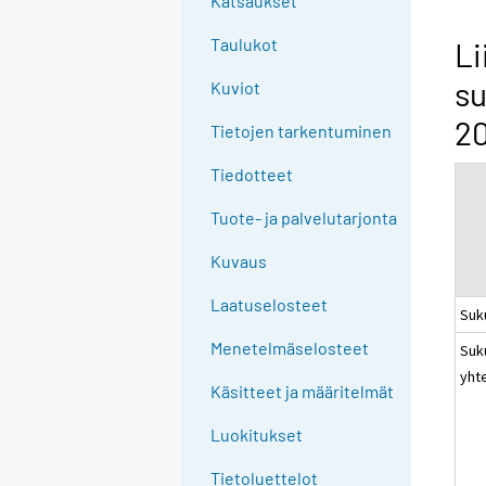
Katsaukset
n
g
Taulukot
Li
t
su
Kuviot
o
a
2
Tietojen tarkentuminen
n
o
Tiedotteet
t
Tuote- ja palvelutarjonta
h
e
Kuvaus
r
s
Laatuselosteet
Suk
e
Menetelmäselosteet
Suk
r
yht
v
Käsitteet ja määritelmät
i
c
Luokitukset
e
Tietoluettelot
.