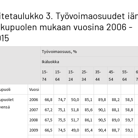
itetaulukko 3. Työvoimaosuudet iän
kupuolen mukaan vuosina 2006 -
015
Työvoimaosuus, %
Ikäluokka
15-
15-
15-
25-
35-
45-
55-
6
74
64
24
34
44
54
64
upuoli
Vuosi
upuolet
2006
66,8
74,7
50,0
85,1
89,8
88,2
58,5
eensä
2007
67,2
75,1
51,8
85,6
90,1
88,1
58,8
2008
67,5
75,5
51,7
86,1
90,5
89,0
59,7
2009
66,5
74,5
49,0
85,4
90,4
88,7
59,1