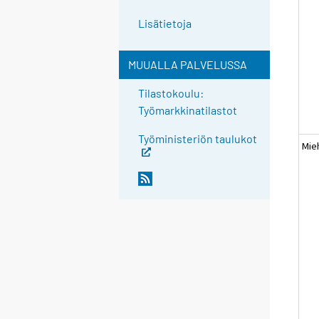
Lisätietoja
MUUALLA PALVELUSSA
Tilastokoulu:
Työmarkkinatilastot
Työministeriön taulukot
Mie