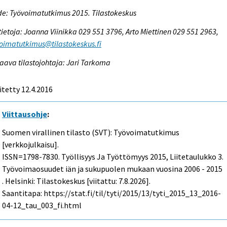
e: Työvoimatutkimus 2015. Tilastokeskus
tietoja: Joanna Viinikka 029 551 3796, Arto Miettinen 029 551 2963,
oimatutkimus@tilastokeskus.fi
aava tilastojohtaja: Jari Tarkoma
itetty 12.4.2016
Viittausohje
:
Suomen virallinen tilasto (SVT): Työvoimatutkimus
[verkkojulkaisu].
ISSN=1798-7830.
Työllisyys Ja Työttömyys
2015, Liitetaulukko 3.
Työvoimaosuudet iän ja sukupuolen mukaan vuosina 2006 - 2015
. Helsinki: Tilastokeskus [viitattu: 7.8.2026].
Saantitapa: https://stat.fi/til/tyti/2015/13/tyti_2015_13_2016-
04-12_tau_003_fi.html