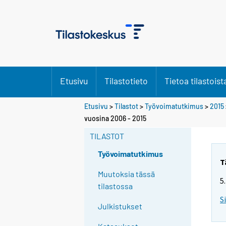
Etusivu
Tilastotieto
Tietoa tilastoist
Etusivu
>
Tilastot
>
Työvoimatutkimus
>
2015
Y
vuosina 2006 - 2015
o
TILASTOT
u
a
Työvoimatutkimus
r
T
e
Muutoksia tässä
5
m
tilastossa
o
S
Julkistukset
v
i