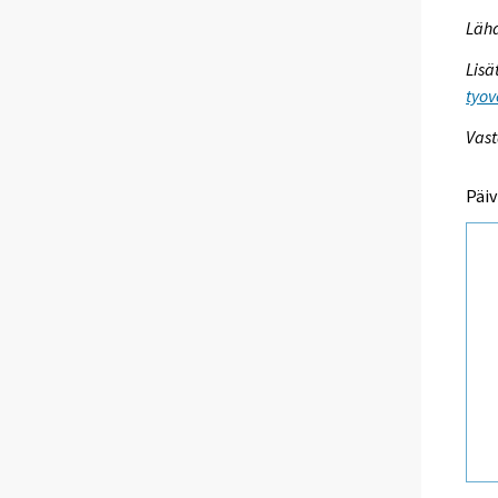
Lähd
Lisä
tyov
Vast
Päiv