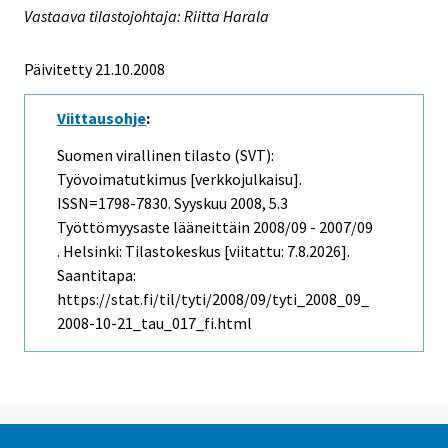
Vastaava tilastojohtaja: Riitta Harala
Päivitetty 21.10.2008
Viittausohje
:
Suomen virallinen tilasto (SVT):
Työvoimatutkimus [verkkojulkaisu].
ISSN=1798-7830.
Syyskuu
2008, 5.3
Työttömyysaste lääneittäin 2008/09 - 2007/09
. Helsinki: Tilastokeskus [viitattu: 7.8.2026].
Saantitapa:
https://stat.fi/til/tyti/2008/09/tyti_2008_09_
2008-10-21_tau_017_fi.html