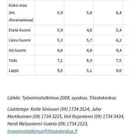
Koko maa
(ml.
5,9
5,6
6,4
Ahvenanmaa)
Etelä-Suomi
5,9
4,8
5,4
Länsi-Suomi
5,3
5,7
6,2
Itä-Suomi
6,8
6,6
9,4
Oulu
7,1
8,0
7,5
Lappi
9,5
5,1
9,6
Lähde: Työvoimatutkimus 2008, syyskuu. Tilastokeskus
Lisätietoja: Kalle Sinivuori (09) 1734 3524, Juha
Martikainen (09) 1734 3225, Veli Rajaniemi (09) 1734 3434,
Heidi Melasniemi-Uutela (09) 1734 2523,
tyovoimatutkimus@tilastokeskus.fi