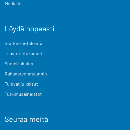
Medialle
Löydä nopeasti
StatFin-tietokanta
Tilastotietokannat
Suomi lukuina
Rahanarvonmuunnin
Tulevat julkaisut
Tutkimusaineistot
Seuraa meitä