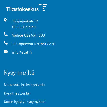
Työpajankatu
13
00580
Helsinki
Vaihde
029 551 1000
Tietopalvelu
029 551 2220
info@stat.fi
Kysy meiltä
Neuvonta ja tietopalvelu
Kysy tilastoista
Usein kysytyt kysymykset