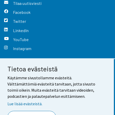
Tilaa uutisviesti
Facebook
Twitter
LinkedIn
YouTube
Instagram
Tietoa evästeistä
Yhteystiedot
Käytämme sivustollamme evästeitä.
Palaute
Välttämättömiä evästeitä tarvitaan, jotta sivusto
toimii oikein. Muita evästeitä tarvitaan videoiden,
Käyttöehdot
podcastien ja palautepalvelun esittämiseen.
Tietosuoja
Lue lisää evästeistä.
Saavutettavuus