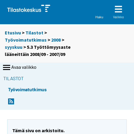
Valikko
Haku
Etusivu
>
Tilastot
>
Työvoimatutkimus
>
2008
>
syyskuu
> 5.3 Työttömyysaste
lääneittäin 2008/09 - 2007/09
Avaa valikko
TILASTOT
Työvoimatutkimus
Tämä sivu on arkistoitu.