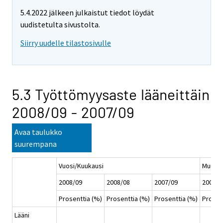
5.4.2022 jälkeen julkaistut tiedot löydät
uudistetulta sivustolta.
Siirry uudelle tilastosivulle
5.3 Työttömyysaste lääneittäin
2008/09 - 2007/09
Avaa taulukko
suurempana
Vuosi/Kuukausi
Muuto
2008/09
2008/08
2007/09
2008/0
Prosenttia (%)
Prosenttia (%)
Prosenttia (%)
Prosen
Lääni