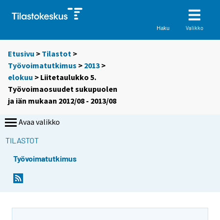
Valikko
Haku
Etusivu
>
Tilastot
>
Työvoimatutkimus
>
2013
>
elokuu
> Liitetaulukko 5.
Työvoimaosuudet sukupuolen
ja iän mukaan 2012/08 - 2013/08
Avaa valikko
TILASTOT
Työvoimatutkimus