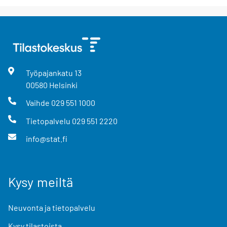
Työpajankatu
13
00580
Helsinki
Vaihde
029 551 1000
Tietopalvelu
029 551 2220
info@stat.fi
Kysy meiltä
Neuvonta ja tietopalvelu
Kysy tilastoista