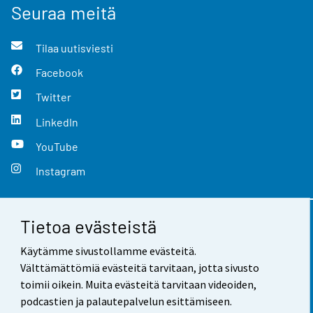
Seuraa meitä
Tilaa uutisviesti
Facebook
Twitter
LinkedIn
YouTube
Instagram
Tietoa evästeistä
Yhteystiedot
Käytämme sivustollamme evästeitä.
Palaute
Välttämättömiä evästeitä tarvitaan, jotta sivusto
toimii oikein. Muita evästeitä tarvitaan videoiden,
Käyttöehdot
podcastien ja palautepalvelun esittämiseen.