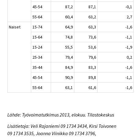
45-54
87,2
87,1
-0,1
55-64
60,4
63,2
2,7
Naiset
15-74
64,9
63,3
-1,6
15-64
74,8
73,6
-1,1
15-24
55,5
53,6
-1,9
25-34
79,4
79,6
0,2
35-44
84,9
83,3
-1,6
45-54
90,9
89,8
-1,1
55-64
63,1
61,6
-1,6
Lähde: Työvoimatutkimus 2013, elokuu. Tilastokeskus
Lisätietoja: Veli Rajaniemi 09 1734 3434, Kirsi Toivonen
09 1734 3535, Joanna Viinikka 09 1734 3796,