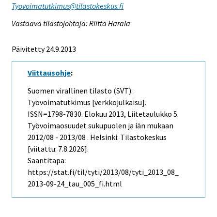
Tyovoimatutkimus@tilastokeskus.fi
Vastaava tilastojohtaja: Riitta Harala
Päivitetty 24.9.2013
Viittausohje
:
Suomen virallinen tilasto (SVT):
Työvoimatutkimus [verkkojulkaisu].
ISSN=1798-7830.
Elokuu
2013, Liitetaulukko 5.
Työvoimaosuudet sukupuolen ja iän mukaan
2012/08 - 2013/08 . Helsinki: Tilastokeskus
[viitattu: 7.8.2026].
Saantitapa:
https://stat.fi/til/tyti/2013/08/tyti_2013_08_
2013-09-24_tau_005_fi.html