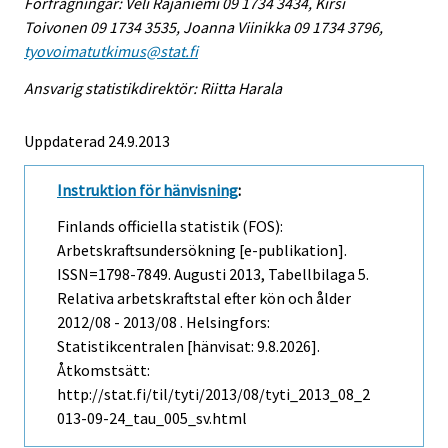
Förfrågningar: Veli Rajaniemi 09 1734 3434, Kirsi
Toivonen 09 1734 3535, Joanna Viinikka 09 1734 3796,
tyovoimatutkimus@stat.fi
Ansvarig statistikdirektör: Riitta Harala
Uppdaterad 24.9.2013
Instruktion för hänvisning
:
Finlands officiella statistik (FOS):
Arbetskraftsundersökning [e-publikation].
ISSN=1798-7849.
Augusti
2013, Tabellbilaga 5.
Relativa arbetskraftstal efter kön och ålder
2012/08 - 2013/08 . Helsingfors:
Statistikcentralen [hänvisat: 9.8.2026].
Åtkomstsätt:
http://stat.fi/til/tyti/2013/08/tyti_2013_08_2
013-09-24_tau_005_sv.html