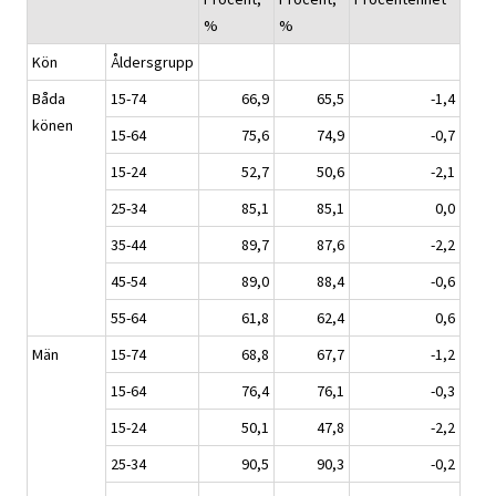
%
%
Kön
Åldersgrupp
Båda
15-74
66,9
65,5
-1,4
könen
15-64
75,6
74,9
-0,7
15-24
52,7
50,6
-2,1
25-34
85,1
85,1
0,0
35-44
89,7
87,6
-2,2
45-54
89,0
88,4
-0,6
55-64
61,8
62,4
0,6
Män
15-74
68,8
67,7
-1,2
15-64
76,4
76,1
-0,3
15-24
50,1
47,8
-2,2
25-34
90,5
90,3
-0,2