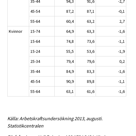
35-44
94,3
91,6
-2,7
45-54
87,2
87,1
-0,1
55-64
60,4
63,2
2,7
Kvinnor
15-74
64,9
63,3
-1,6
15-64
74,8
73,6
-1,1
15-24
55,5
53,6
-1,9
25-34
79,4
79,6
0,2
35-44
84,9
83,3
-1,6
45-54
90,9
89,8
-1,1
55-64
63,1
61,6
-1,6
Källa: Arbetskraftsundersökning 2013, augusti.
Statistikcentralen