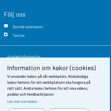
Följ oss
Beställ nyhetsbrev
Twitter
Kontaktinformation
Information om kakor (cookies)
Respons
Vi använder kakor på vår webbplats. Nödvändiga
Användarvillkor
kakor behövs för att webbplatsen ska fungera på
Dataskydd
rätt sätt. Andra kakor behövs för att visa videor,
poddar och feedbacktjäster.
Tillgänglighet
Läs mer om kakor.
Information om webbplatsen