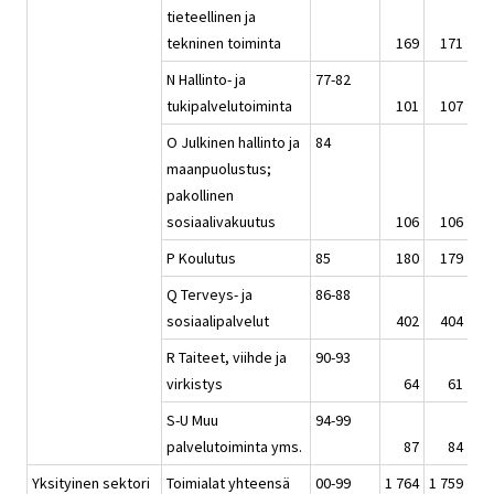
tieteellinen ja
tekninen toiminta
169
171
1
N Hallinto- ja
77-82
tukipalvelutoiminta
101
107
1
O Julkinen hallinto ja
84
maanpuolustus;
pakollinen
sosiaalivakuutus
106
106
1
P Koulutus
85
180
179
1
Q Terveys- ja
86-88
sosiaalipalvelut
402
404
4
R Taiteet, viihde ja
90-93
virkistys
64
61
S-U Muu
94-99
palvelutoiminta yms.
87
84
Yksityinen sektori
Toimialat yhteensä
00-99
1 764
1 759
1 7