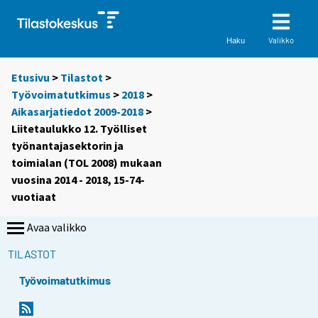
Valikko
Haku
Etusivu
>
Tilastot
>
Työvoimatutkimus
>
2018
>
Aikasarjatiedot 2009-2018
>
Liitetaulukko 12. Työlliset
työnantajasektorin ja
toimialan (TOL 2008) mukaan
vuosina 2014 - 2018, 15-74-
vuotiaat
Avaa valikko
TILASTOT
Työvoimatutkimus