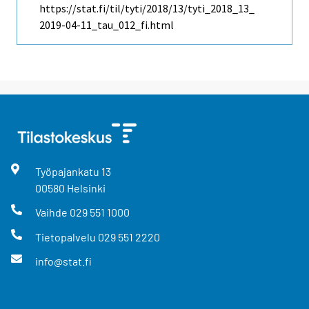
https://stat.fi/til/tyti/2018/13/tyti_2018_13_
2019-04-11_tau_012_fi.html
Työpajankatu
13
00580
Helsinki
Vaihde
029 551 1000
Tietopalvelu
029 551 2220
info@stat.fi