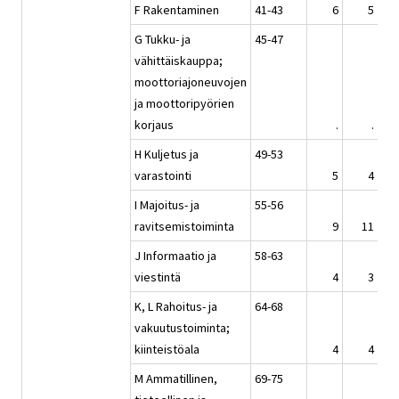
F Rakentaminen
41-43
6
5
G Tukku- ja
45-47
vähittäiskauppa;
moottoriajoneuvojen
ja moottoripyörien
korjaus
.
.
H Kuljetus ja
49-53
varastointi
5
4
I Majoitus- ja
55-56
ravitsemistoiminta
9
11
J Informaatio ja
58-63
viestintä
4
3
K, L Rahoitus- ja
64-68
vakuutustoiminta;
kiinteistöala
4
4
M Ammatillinen,
69-75