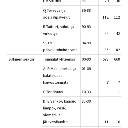
P Koulutus
85
29
30
Q Terveys- ja
86-88
sosiaalipalvelut
112
112
1
R Taiteet, viihde ja
90-93
virkistys
44
42
S-U Muu
94-99
palvelutoiminta yms.
85
82
Julkinen sektori
Toimialat yhteensä
00-99
673
668
6
A, B Maa-, metsä- ja
01-09
kalatalous;
kaivostoiminta
7
7
C Teollisuus
10-33
.
.
D, E Sähkö-, kaasu-,
35-39
lämpö-, vesi-,
viemäri- ja
jätevesihuolto
11
10