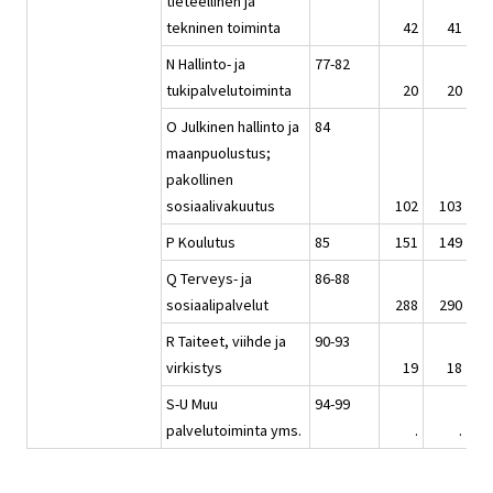
tieteellinen ja
tekninen toiminta
42
41
N Hallinto- ja
77-82
tukipalvelutoiminta
20
20
O Julkinen hallinto ja
84
maanpuolustus;
pakollinen
sosiaalivakuutus
102
103
1
P Koulutus
85
151
149
1
Q Terveys- ja
86-88
sosiaalipalvelut
288
290
2
R Taiteet, viihde ja
90-93
virkistys
19
18
S-U Muu
94-99
palvelutoiminta yms.
.
.