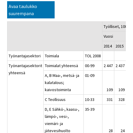
Avaa taulukko
suurempana
Työlliset, 1000 h
Vuosi
2014
2015
20
Työnantajasektori
Toimiala
TOL 2008
Työnantajasektorit
Toimialat yhteensä
00-99
2 447
2 437
2 4
yhteensä
A, B Maa-, metsä- ja
01-09
kalatalous;
kaivostoiminta
109
109
1
C Teollisuus
10-33
331
328
3
D, E Sähkö-, kaasu-,
35-39
lämpö-, vesi-,
viemäri- ja
jätevesihuolto
28
24