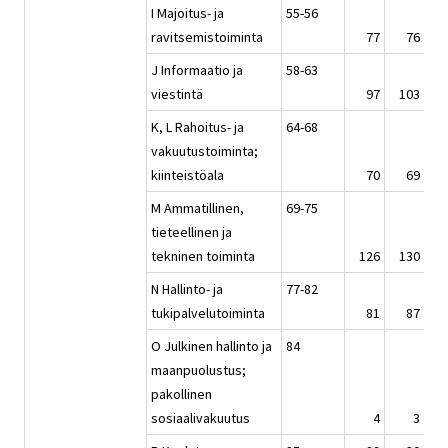
I Majoitus- ja
55-56
ravitsemistoiminta
77
76
J Informaatio ja
58-63
viestintä
97
103
K, L Rahoitus- ja
64-68
vakuutustoiminta;
kiinteistöala
70
69
M Ammatillinen,
69-75
tieteellinen ja
tekninen toiminta
126
130
1
N Hallinto- ja
77-82
tukipalvelutoiminta
81
87
O Julkinen hallinto ja
84
maanpuolustus;
pakollinen
sosiaalivakuutus
4
3