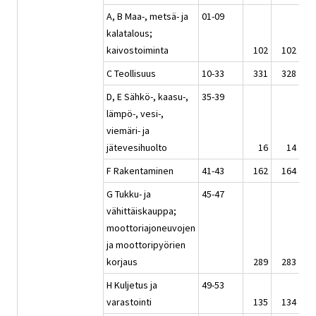
A, B Maa-, metsä- ja
01-09
kalatalous;
kaivostoiminta
102
102
C Teollisuus
10-33
331
328
3
D, E Sähkö-, kaasu-,
35-39
lämpö-, vesi-,
viemäri- ja
jätevesihuolto
16
14
F Rakentaminen
41-43
162
164
1
G Tukku- ja
45-47
vähittäiskauppa;
moottoriajoneuvojen
ja moottoripyörien
korjaus
289
283
2
H Kuljetus ja
49-53
varastointi
135
134
1