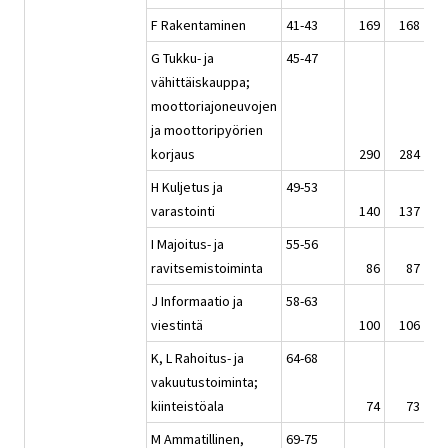
F Rakentaminen
41-43
169
168
1
G Tukku- ja
45-47
vähittäiskauppa;
moottoriajoneuvojen
ja moottoripyörien
korjaus
290
284
2
H Kuljetus ja
49-53
varastointi
140
137
1
I Majoitus- ja
55-56
ravitsemistoiminta
86
87
J Informaatio ja
58-63
viestintä
100
106
1
K, L Rahoitus- ja
64-68
vakuutustoiminta;
kiinteistöala
74
73
M Ammatillinen,
69-75