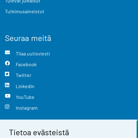
Tulevat julkaisut
Tutkimusaineistot
Seuraa meitä
Tilaa uutisviesti
Facebook
Twitter
LinkedIn
YouTube
Instagram
Tietoa evästeistä
Yhteystiedot