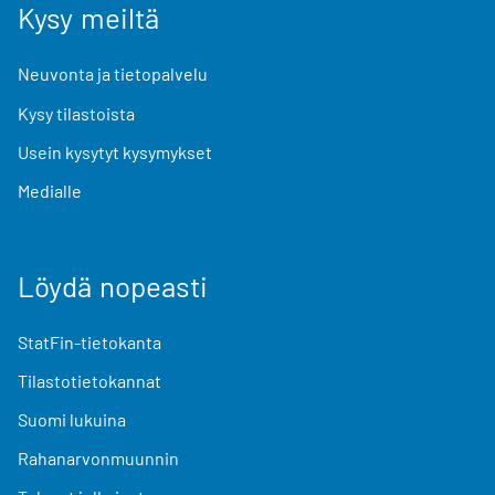
Kysy meiltä
Neuvonta ja tietopalvelu
Kysy tilastoista
Usein kysytyt kysymykset
Medialle
Löydä nopeasti
StatFin-tietokanta
Tilastotietokannat
Suomi lukuina
Rahanarvonmuunnin