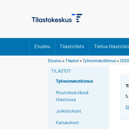
Etusivu
Tilastotieto
Tietoa tilastoist
Y
Etusivu
>
Tilastot
>
Työvoimatutkimus
>
2020
o
TILASTOT
u
a
Työvoimatutkimus
r
T
e
Muutoksia tässä
5
m
tilastossa
o
S
Julkistukset
v
i
Katsaukset
n