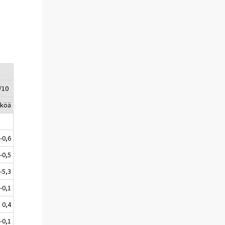
/10
kköä
-0,6
-0,5
-5,3
-0,1
0,4
-0,1