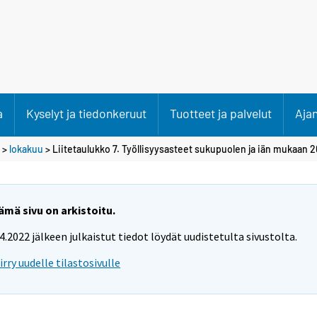
a
Kyselyt ja tiedonkeruut
Tuotteet ja palvelut
Aja
>
lokakuu
> Liitetaulukko 7. Työllisyysasteet sukupuolen ja iän mukaan 
ämä sivu on arkistoitu.
.4.2022 jälkeen julkaistut tiedot löydät uudistetulta sivustolta.
iirry uudelle tilastosivulle