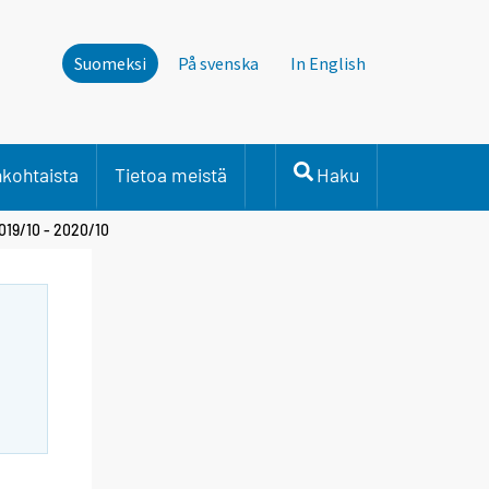
Suomeksi
På svenska
In English
nkohtaista
Tietoa meistä
Haku
2019/10 - 2020/10