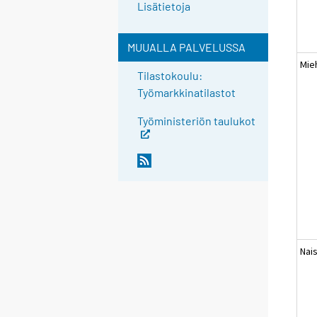
Lisätietoja
MUUALLA PALVELUSSA
Mie
Tilastokoulu:
Työmarkkinatilastot
Työministeriön taulukot
Nai