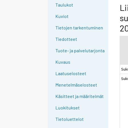
g
Taulukot
Li
t
su
Kuviot
o
a
2
Tietojen tarkentuminen
n
o
Tiedotteet
t
Tuote- ja palvelutarjonta
h
e
Kuvaus
r
Suk
s
Laatuselosteet
Suk
e
Menetelmäselosteet
r
v
Käsitteet ja määritelmät
i
c
Luokitukset
e
Tietoluettelot
.