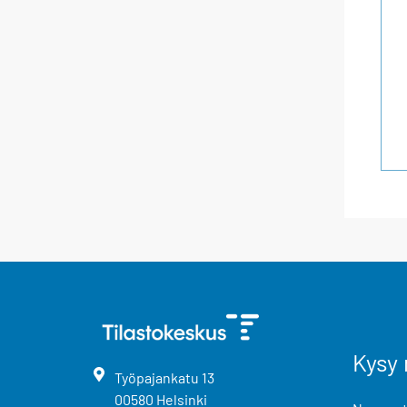
Kysy 
Työpajankatu
13
00580
Helsinki