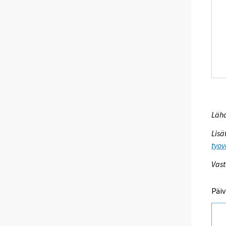
Lähd
Lisä
tyov
Vast
Päiv