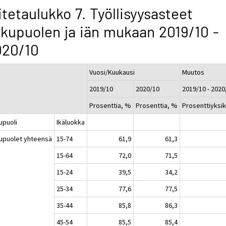
itetaulukko 7. Työllisyysasteet
kupuolen ja iän mukaan 2019/10 -
020/10
Vuosi/Kuukausi
Muutos
2019/10
2020/10
2019/10 - 2020
Prosenttia, %
Prosenttia, %
Prosenttiyksi
upuoli
Ikäluokka
upuolet yhteensä
15-74
61,9
61,3
15-64
72,0
71,5
15-24
39,5
34,2
25-34
77,6
77,5
35-44
85,8
86,3
45-54
85,5
85,4