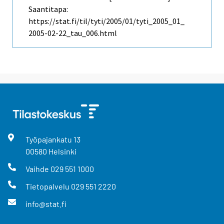
Saantitapa:
https://stat.fi/til/tyti/2005/01/tyti_2005_01_
2005-02-22_tau_006.html
Työpajankatu
13
00580
Helsinki
Vaihde
029 551 1000
Tietopalvelu
029 551 2220
info@stat.fi