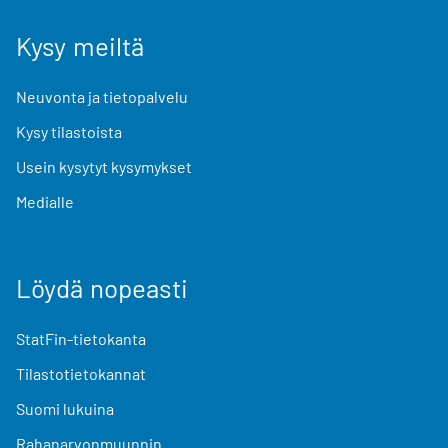
Kysy meiltä
Neuvonta ja tietopalvelu
Kysy tilastoista
Usein kysytyt kysymykset
Medialle
Löydä nopeasti
StatFin-tietokanta
Tilastotietokannat
Suomi lukuina
Rahanarvonmuunnin