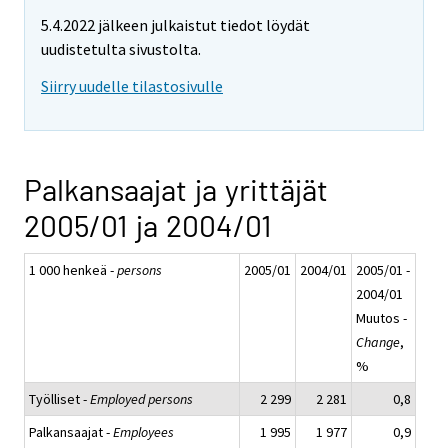
5.4.2022 jälkeen julkaistut tiedot löydät
uudistetulta sivustolta.
Siirry uudelle tilastosivulle
Palkansaajat ja yrittäjät
2005/01 ja 2004/01
1 000 henkeä -
persons
2005/01
2004/01
2005/01 -
2004/01
Muutos -
Change
,
%
Työlliset -
Employed persons
2 299
2 281
0,8
Palkansaajat -
Employees
1 995
1 977
0,9