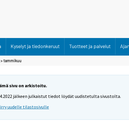
a
Kyselyt ja tiedonkeruut
Tuotteet ja palvelut
Aja
>
tammikuu
ämä sivu on arkistoitu.
.4.2022 jälkeen julkaistut tiedot löydät uudistetulta sivustolta.
iirry uudelle tilastosivulle