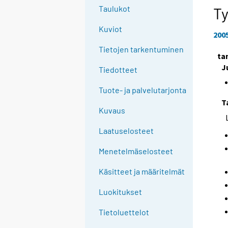
e
Taulukot
T
e
Kuviot
n
200
p
Tietojen tarkentuminen
ta
a
J
l
Tiedotteet
v
Tuote- ja palvelutarjonta
e
T
l
Kuvaus
u
u
Laatuselosteet
n
Menetelmäselosteet
.
Käsitteet ja määritelmät
Luokitukset
Tietoluettelot