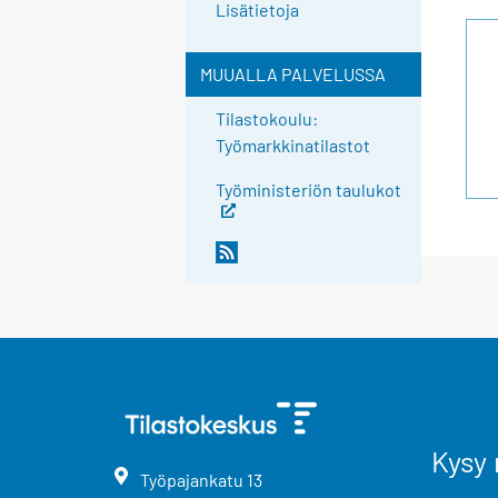
Lisätietoja
MUUALLA PALVELUSSA
Tilastokoulu:
Työmarkkinatilastot
Työministeriön taulukot
Kysy 
Työpajankatu
13