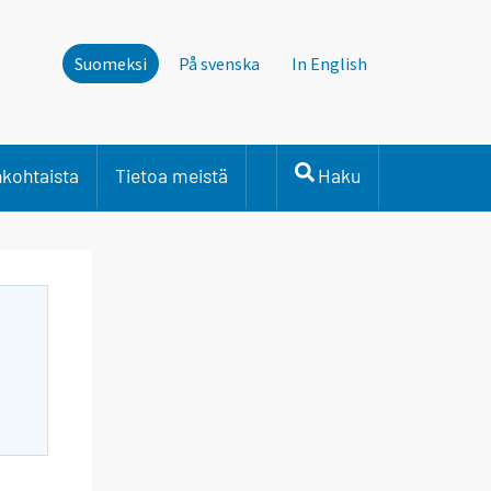
Suomeksi
På svenska
In English
nkohtaista
Tietoa meistä
Haku