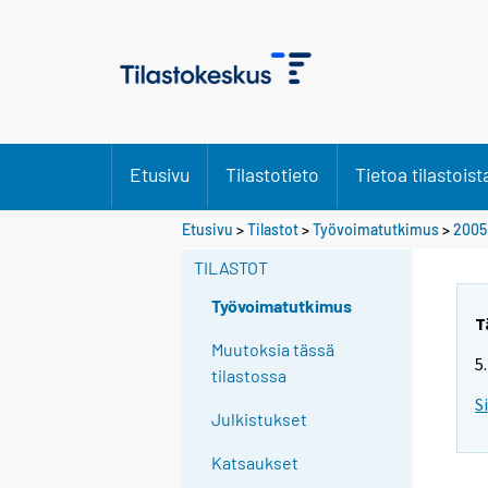
Etusivu
Tilastotieto
Tietoa tilastoist
S
Etusivu
>
Tilastot
>
Työvoimatutkimus
>
2005
i
TILASTOT
i
r
Työvoimatutkimus
r
T
y
Muutoksia tässä
5
t
tilastossa
t
S
Julkistukset
o
i
Katsaukset
s