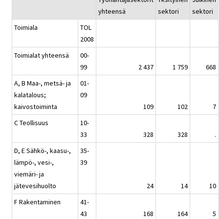
yhteensä
sektori
sektori
Toimiala
TOL
2008
Toimialat yhteensä
00-
99
2 437
1 759
668
A, B Maa-, metsä- ja
01-
kalatalous;
09
kaivostoiminta
109
102
7
C Teollisuus
10-
33
328
328
.
D, E Sähkö-, kaasu-,
35-
lämpö-, vesi-,
39
viemäri- ja
jätevesihuolto
24
14
10
F Rakentaminen
41-
43
168
164
5