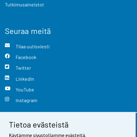
Tutkimusaineistot
Seuraa meitä
Tilaa uutisviesti
Facebook
Twitter
LinkedIn
YouTube
Instagram
Tietoa evästeistä
Yhteystiedot
Käytämme sivustollamme evästeitä.