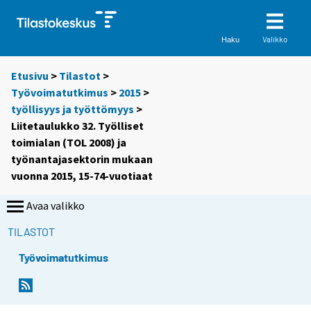
Valikko
Haku
Etusivu
>
Tilastot
>
Työvoimatutkimus
>
2015
>
työllisyys ja työttömyys
>
Liitetaulukko 32. Työlliset
toimialan (TOL 2008) ja
työnantajasektorin mukaan
vuonna 2015, 15-74-vuotiaat
Avaa valikko
TILASTOT
Työvoimatutkimus