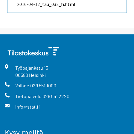
2016-04-12_tau_032_fi.html
Työpajankatu
13
00580
Helsinki
Vaihde
029 551 1000
Tietopalvelu
029 551 2220
info@stat.fi
Kysy meiltä