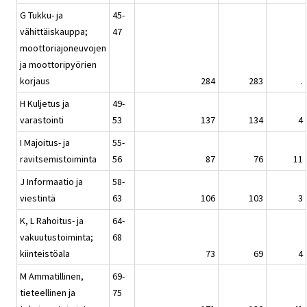
G Tukku- ja
45-
vähittäiskauppa;
47
moottoriajoneuvojen
ja moottoripyörien
korjaus
284
283
.
H Kuljetus ja
49-
varastointi
53
137
134
4
I Majoitus- ja
55-
ravitsemistoiminta
56
87
76
11
J Informaatio ja
58-
viestintä
63
106
103
3
K, L Rahoitus- ja
64-
vakuutustoiminta;
68
kiinteistöala
73
69
4
M Ammatillinen,
69-
tieteellinen ja
75