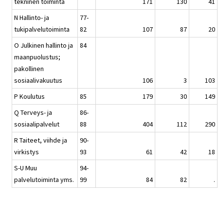
tekninen toiminta
171
130
41
N Hallinto- ja
77-
tukipalvelutoiminta
82
107
87
20
O Julkinen hallinto ja
84
maanpuolustus;
pakollinen
sosiaalivakuutus
106
3
103
P Koulutus
85
179
30
149
Q Terveys- ja
86-
sosiaalipalvelut
88
404
112
290
R Taiteet, viihde ja
90-
virkistys
93
61
42
18
S-U Muu
94-
palvelutoiminta yms.
99
84
82
.