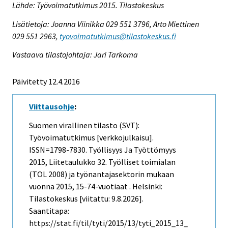
Lähde: Työvoimatutkimus 2015. Tilastokeskus
Lisätietoja: Joanna Viinikka 029 551 3796, Arto Miettinen
029 551 2963,
tyovoimatutkimus@tilastokeskus.fi
Vastaava tilastojohtaja: Jari Tarkoma
Päivitetty 12.4.2016
Viittausohje
:
Suomen virallinen tilasto (SVT):
Työvoimatutkimus [verkkojulkaisu].
ISSN=1798-7830.
Työllisyys Ja Työttömyys
2015, Liitetaulukko 32. Työlliset toimialan
(TOL 2008) ja työnantajasektorin mukaan
vuonna 2015, 15-74-vuotiaat . Helsinki:
Tilastokeskus [viitattu: 9.8.2026].
Saantitapa:
https://stat.fi/til/tyti/2015/13/tyti_2015_13_