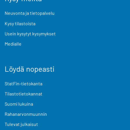
Neuvonta ja tietopalvelu
Kysy tilastoista
Usein kysytyt kysymykset
Medialle
Löydä nopeasti
StatFin-tietokanta
Tilastotietokannat
Suomi lukuina
Rahanarvonmuunnin
Tulevat julkaisut