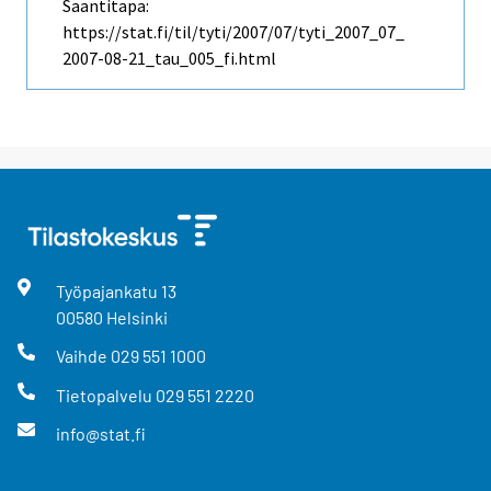
Saantitapa:
https://stat.fi/til/tyti/2007/07/tyti_2007_07_
2007-08-21_tau_005_fi.html
Työpajankatu
13
00580
Helsinki
Vaihde
029 551 1000
Tietopalvelu
029 551 2220
info@stat.fi