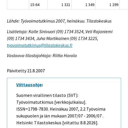
15-64
1 321
1 349
1 299
Lähde: Työvoimatutkimus 2007, heinäkuu. Tilastokeskus
Lisätietoja: Kalle Sinivuori (09) 1734 3524, Veli Rajaniemi
(09) 1734 3434, Juha Martikainen (09) 1734 3225,
tyovoimatutkimus@tilastokeskus.fi
Vastaava tilastojohtaja: Riitta Harala
Päivitetty 21.8.2007
Viittausohje
:
Suomen virallinen tilasto (SVT):
Työvoimatutkimus [verkkojulkaisu].
ISSN=1798-7830.
Heinäkuu
2007, 2.2 Työvoima
sukupuolen ja iän mukaan 2007/07 - 2006/07 .
Helsinki: Tilastokeskus [viitattu: 8.8.2026].