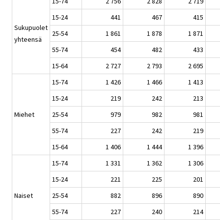
15-74
2 756
2 828
2 719
15-24
441
467
415
Sukupuolet
25-54
1 861
1 878
1 871
yhteensä
55-74
454
482
433
15-64
2 727
2 793
2 695
15-74
1 426
1 466
1 413
15-24
219
242
213
Miehet
25-54
979
982
981
55-74
227
242
219
15-64
1 406
1 444
1 396
15-74
1 331
1 362
1 306
15-24
221
225
201
Naiset
25-54
882
896
890
55-74
227
240
214