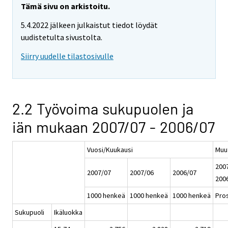
Tämä sivu on arkistoitu.
5.4.2022 jälkeen julkaistut tiedot löydät
uudistetulta sivustolta.
Siirry uudelle tilastosivulle
2.2 Työvoima sukupuolen ja
iän mukaan 2007/07 - 2006/07
Vuosi/Kuukausi
Muu
2007
2007/07
2007/06
2006/07
200
1000 henkeä
1000 henkeä
1000 henkeä
Pros
Sukupuoli
Ikäluokka