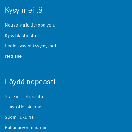
Kysy meiltä
Neuvonta ja tietopalvelu
Kysy tilastoista
Usein kysytyt kysymykset
Medialle
Löydä nopeasti
StatFin-tietokanta
Tilastotietokannat
Suomi lukuina
Rahanarvonmuunnin