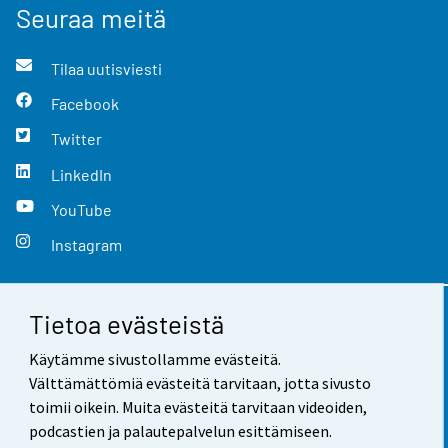
Seuraa meitä
Tilaa uutisviesti
Facebook
Twitter
LinkedIn
YouTube
Instagram
Tietoa evästeistä
Yhteystiedot
Käytämme sivustollamme evästeitä.
Palaute
Välttämättömiä evästeitä tarvitaan, jotta sivusto
toimii oikein. Muita evästeitä tarvitaan videoiden,
Käyttöehdot
podcastien ja palautepalvelun esittämiseen.