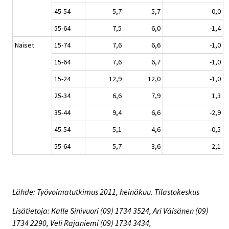
45-54
5,7
5,7
0,0
55-64
7,5
6,0
-1,4
Naiset
15-74
7,6
6,6
-1,0
15-64
7,6
6,7
-1,0
15-24
12,9
12,0
-1,0
25-34
6,6
7,9
1,3
35-44
9,4
6,6
-2,9
45-54
5,1
4,6
-0,5
55-64
5,7
3,6
-2,1
Lähde: Työvoimatutkimus 2011, heinäkuu. Tilastokeskus
Lisätietoja: Kalle Sinivuori (09) 1734 3524, Ari Väisänen (09)
1734 2290, Veli Rajaniemi (09) 1734 3434,