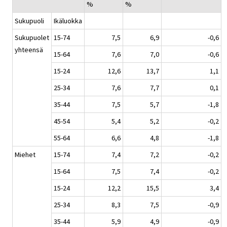
%
%
Sukupuoli
Ikäluokka
Sukupuolet
15-74
7,5
6,9
-0,6
yhteensä
15-64
7,6
7,0
-0,6
15-24
12,6
13,7
1,1
25-34
7,6
7,7
0,1
35-44
7,5
5,7
-1,8
45-54
5,4
5,2
-0,2
55-64
6,6
4,8
-1,8
Miehet
15-74
7,4
7,2
-0,2
15-64
7,5
7,4
-0,2
15-24
12,2
15,5
3,4
25-34
8,3
7,5
-0,9
35-44
5,9
4,9
-0,9