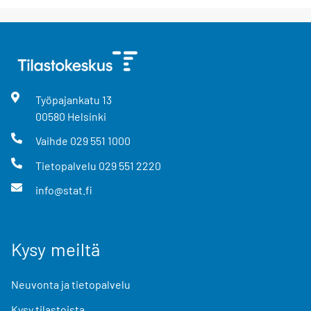
Työpajankatu
13
00580
Helsinki
Vaihde
029 551 1000
Tietopalvelu
029 551 2220
info@stat.fi
Kysy meiltä
Neuvonta ja tietopalvelu
Kysy tilastoista