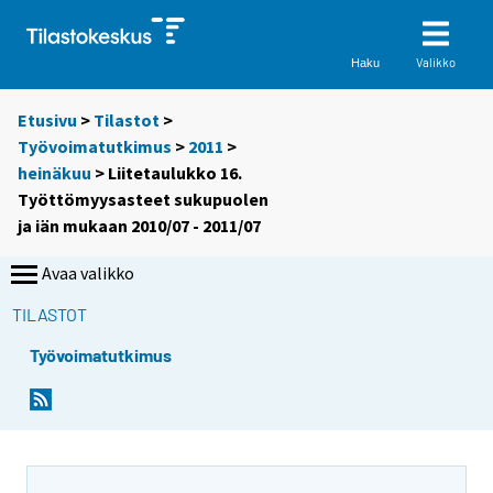
Valikko
Haku
Etusivu
>
Tilastot
>
Työvoimatutkimus
>
2011
>
heinäkuu
> Liitetaulukko 16.
Työttömyysasteet sukupuolen
ja iän mukaan 2010/07 - 2011/07
Avaa valikko
TILASTOT
Työvoimatutkimus