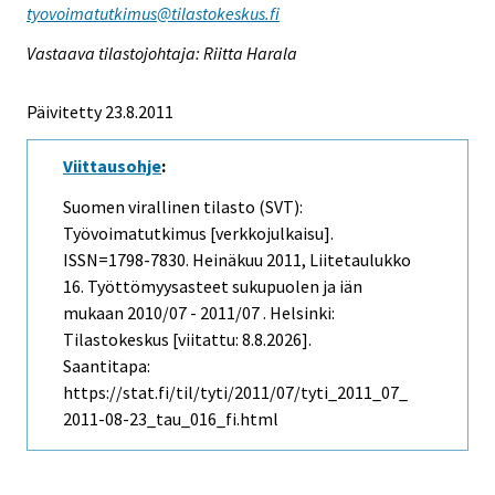
tyovoimatutkimus@tilastokeskus.fi
Vastaava tilastojohtaja: Riitta Harala
Päivitetty 23.8.2011
Viittausohje
:
Suomen virallinen tilasto (SVT):
Työvoimatutkimus [verkkojulkaisu].
ISSN=1798-7830.
Heinäkuu
2011, Liitetaulukko
16. Työttömyysasteet sukupuolen ja iän
mukaan 2010/07 - 2011/07 . Helsinki:
Tilastokeskus [viitattu: 8.8.2026].
Saantitapa:
https://stat.fi/til/tyti/2011/07/tyti_2011_07_
2011-08-23_tau_016_fi.html