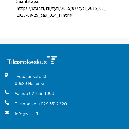
Saantitapa:
https://stat.fi/til/tyti/2015/07/tyti_2015_07_
2015-08-25_tau_014_fi.html
Työpajankatu
13
00580
Helsinki
Vaihde
029 551 1000
Tietopalvelu
029 551 2220
info@stat.fi