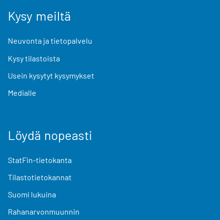
Kysy meiltä
Neuvonta ja tietopalvelu
Kysy tilastoista
Usein kysytyt kysymykset
Medialle
Löydä nopeasti
StatFin-tietokanta
Tilastotietokannat
Suomi lukuina
Rahanarvonmuunnin