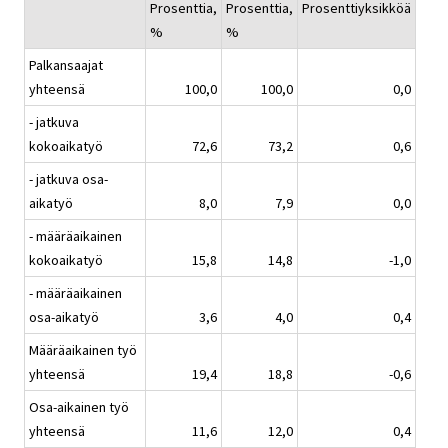
Prosenttia,
Prosenttia,
Prosenttiyksikköä
%
%
Palkansaajat
yhteensä
100,0
100,0
0,0
- jatkuva
kokoaikatyö
72,6
73,2
0,6
- jatkuva osa-
aikatyö
8,0
7,9
0,0
- määräaikainen
kokoaikatyö
15,8
14,8
-1,0
- määräaikainen
osa-aikatyö
3,6
4,0
0,4
Määräaikainen työ
yhteensä
19,4
18,8
-0,6
Osa-aikainen työ
yhteensä
11,6
12,0
0,4