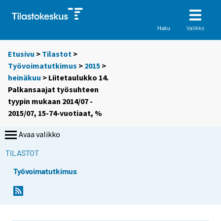
Valikko
Haku
Etusivu
>
Tilastot
>
Työvoimatutkimus
>
2015
>
heinäkuu
> Liitetaulukko 14.
Palkansaajat työsuhteen
tyypin mukaan 2014/07 -
2015/07, 15-74-vuotiaat, %
Avaa valikko
TILASTOT
Työvoimatutkimus