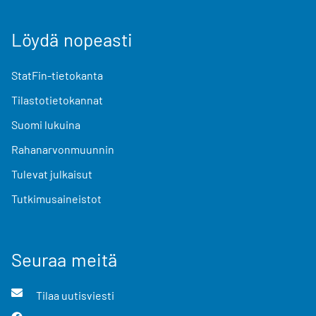
Löydä nopeasti
StatFin-tietokanta
Tilastotietokannat
Suomi lukuina
Rahanarvonmuunnin
Tulevat julkaisut
Tutkimusaineistot
Seuraa meitä
Tilaa uutisviesti