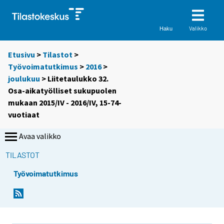
Valikko
Haku
Etusivu
>
Tilastot
>
Työvoimatutkimus
>
2016
>
joulukuu
> Liitetaulukko 32.
Osa-aikatyölliset sukupuolen
mukaan 2015/IV - 2016/IV, 15-74-
vuotiaat
Avaa valikko
TILASTOT
Työvoimatutkimus