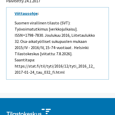
Päivitetty 24.1.2017
Viittausohje
:
Suomen virallinen tilasto (SVT):
Työvoimatutkimus [verkkojulkaisu].
ISSN=1798-7830.
Joulukuu
2016, Liitetaulukko
32. Osa-aikatyölliset sukupuolen mukaan
2015/IV - 2016/IV, 15-74-vuotiaat . Helsinki:
Tilastokeskus [viitattu: 7.8.2026].
Saantitapa:
https://stat.fi/til/tyti/2016/12/tyti_2016_12_
2017-01-24_tau_032_fi.html