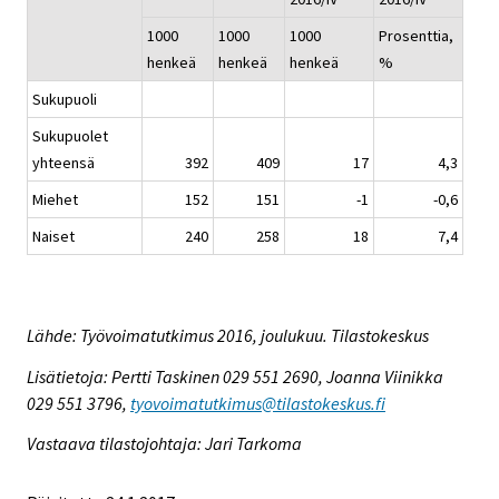
1000
1000
1000
Prosenttia,
henkeä
henkeä
henkeä
%
Sukupuoli
Sukupuolet
yhteensä
392
409
17
4,3
Miehet
152
151
-1
-0,6
Naiset
240
258
18
7,4
Lähde: Työvoimatutkimus 2016, joulukuu. Tilastokeskus
Lisätietoja: Pertti Taskinen 029 551 2690, Joanna Viinikka
029 551 3796,
tyovoimatutkimus@tilastokeskus.fi
Vastaava tilastojohtaja: Jari Tarkoma