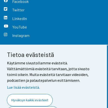
Facebook
Twitter
LinkedIn
YouTube
Instagram
Tietoa evästeistä
Yhteystiedot
Käytämme sivustollamme evästeitä.
Palaute
Välttämättömiä evästeitä tarvitaan, jotta sivusto
toimii oikein. Muita evästeitä tarvitaan videoiden,
Käyttöehdot
podcastien ja palautepalvelun esittämiseen.
Tietosuoja
Lue lisää evästeistä.
Saavutettavuus
Hyväksyn kaikki evästeet
Tietoa sivustosta