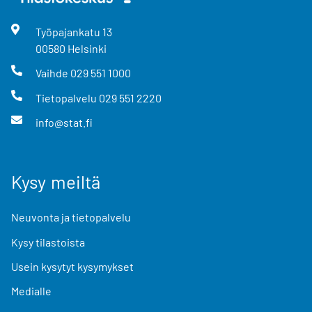
Työpajankatu
13
00580
Helsinki
Vaihde
029 551 1000
Tietopalvelu
029 551 2220
info@stat.fi
Kysy meiltä
Neuvonta ja tietopalvelu
Kysy tilastoista
Usein kysytyt kysymykset
Medialle