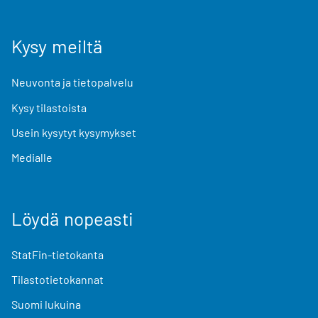
Kysy meiltä
Neuvonta ja tietopalvelu
Kysy tilastoista
Usein kysytyt kysymykset
Medialle
Löydä nopeasti
StatFin-tietokanta
Tilastotietokannat
Suomi lukuina