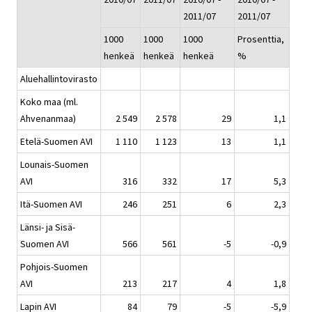
2011/07
2011/07
1000
1000
1000
Prosenttia,
henkeä
henkeä
henkeä
%
Aluehallintovirasto
Koko maa (ml.
Ahvenanmaa)
2 549
2 578
29
1,1
Etelä-Suomen AVI
1 110
1 123
13
1,1
Lounais-Suomen
AVI
316
332
17
5,3
Itä-Suomen AVI
246
251
6
2,3
Länsi- ja Sisä-
Suomen AVI
566
561
-5
-0,9
Pohjois-Suomen
AVI
213
217
4
1,8
Lapin AVI
84
79
-5
-5,9