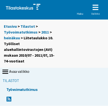
Valikko
Haku
Etusivu
>
Tilastot
>
Työvoimatutkimus
>
2011
>
heinäkuu
> Liitetaulukko 10.
Työlliset
aluehallintovirastojen (AVI)
mukaan 2010/07 - 2011/07, 15-
74-vuotiaat
Avaa valikko
TILASTOT
Työvoimatutkimus