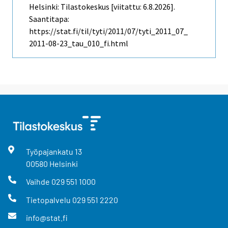
Helsinki: Tilastokeskus [viitattu: 6.8.2026].
Saantitapa:
https://stat.fi/til/tyti/2011/07/tyti_2011_07_
2011-08-23_tau_010_fi.html
Työpajankatu
13
00580
Helsinki
Vaihde
029 551 1000
Tietopalvelu
029 551 2220
info@stat.fi