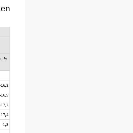
len
a, %
-16,3
-16,5
-17,2
-17,4
1,8