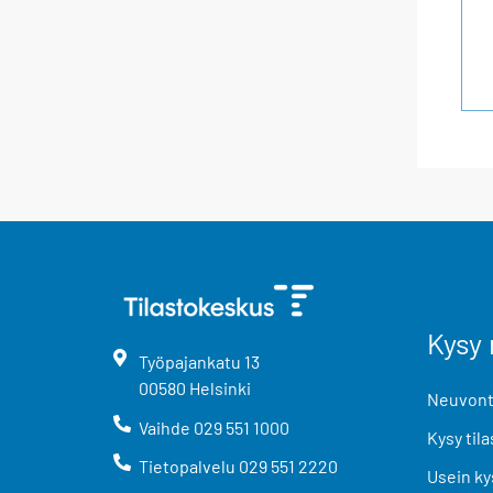
Kysy 
Työpajankatu
13
00580
Helsinki
Neuvonta
Vaihde
029 551 1000
Kysy tila
Tietopalvelu
029 551 2220
Usein ky