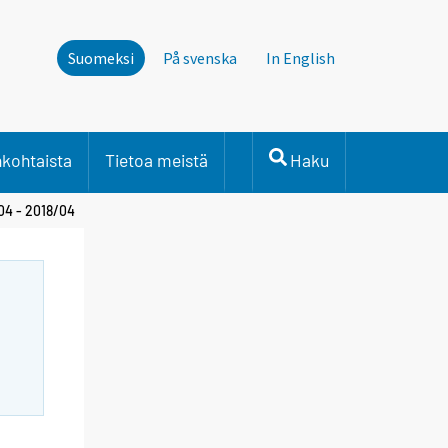
Suomeksi
På svenska
In English
nkohtaista
Tietoa meistä
Haku
04 - 2018/04