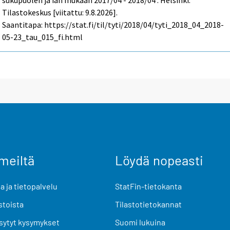
sukupuolen ja iän mukaan 2017/04 - 2018/04 . Helsinki:
Tilastokeskus [viitattu: 9.8.2026].
Saantitapa: https://stat.fi/til/tyti/2018/04/tyti_2018_04_2018-
05-23_tau_015_fi.html
meiltä
Löydä nopeasti
 ja tietopalvelu
StatFin-tietokanta
stoista
Tilastotietokannat
sytyt kysymykset
Suomi lukuina