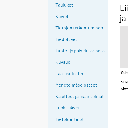
g
Taulukot
Li
t
ja
Kuviot
o
a
Tietojen tarkentuminen
n
o
Tiedotteet
t
Tuote- ja palvelutarjonta
h
e
Kuvaus
r
Suk
s
Laatuselosteet
e
Suk
Menetelmäselosteet
r
yht
v
Käsitteet ja määritelmät
i
c
Luokitukset
e
Tietoluettelot
.