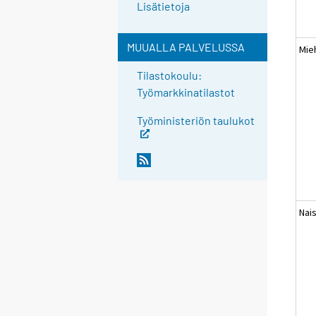
Lisätietoja
MUUALLA PALVELUSSA
Mie
Tilastokoulu:
Työmarkkinatilastot
Työministeriön taulukot
Nai