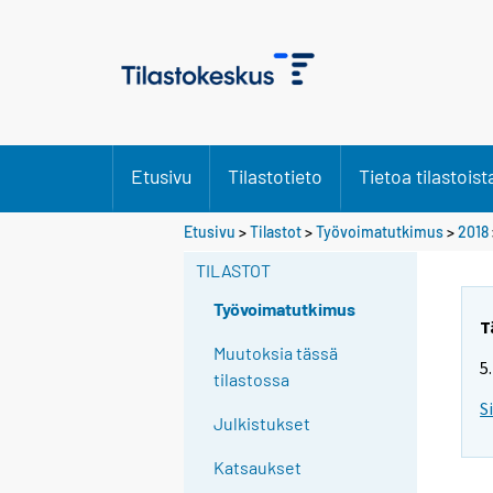
Etusivu
Tilastotieto
Tietoa tilastoist
Y
Etusivu
>
Tilastot
>
Työvoimatutkimus
>
2018
o
TILASTOT
u
a
Työvoimatutkimus
r
T
e
Muutoksia tässä
5
m
tilastossa
o
S
Julkistukset
v
i
Katsaukset
n