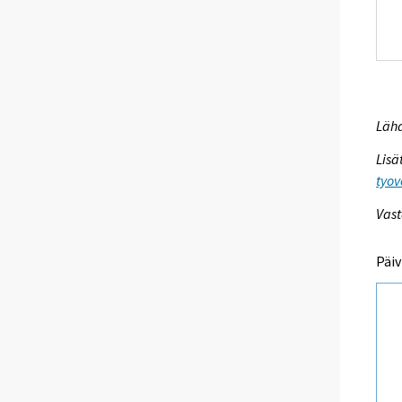
Lähd
Lisä
tyov
Vast
Päiv