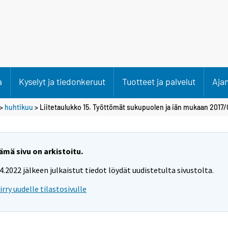
a
Kyselyt ja tiedonkeruut
Tuotteet ja palvelut
Aja
>
huhtikuu
> Liitetaulukko 15. Työttömät sukupuolen ja iän mukaan 2017/
ämä sivu on arkistoitu.
.4.2022 jälkeen julkaistut tiedot löydät uudistetulta sivustolta.
iirry uudelle tilastosivulle