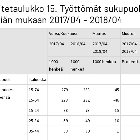
itetaulukko 15. Työttömät sukupuo
 iän mukaan 2017/04 - 2018/04
Vuosi/Kuukausi
Muutos
Muutos
2017/04
2018/04
2017/04 -
2017/04 -
2018/04
2018/04
1000
1000
1000 henkeä
Prosentti
henkeä
henkeä
upuoli
Ikäluokka
upuolet
15-74
279
233
-45
eensä
15-64
278
232
-46
15-24
88
73
-15
25-34
59
49
-10
35-44
38
39
1