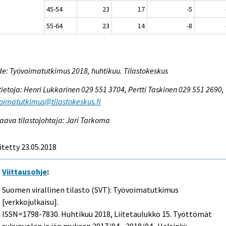
45-54
23
17
-5
55-64
23
14
-8
e: Työvoimatutkimus 2018, huhtikuu. Tilastokeskus
tietoja: Henri Lukkarinen 029 551 3704, Pertti Taskinen 029 551 2690,
oimatutkimus@tilastokeskus.fi
aava tilastojohtaja: Jari Tarkoma
itetty 23.05.2018
Viittausohje
:
Suomen virallinen tilasto (SVT): Työvoimatutkimus
[verkkojulkaisu].
ISSN=1798-7830.
Huhtikuu
2018, Liitetaulukko 15. Työttömät