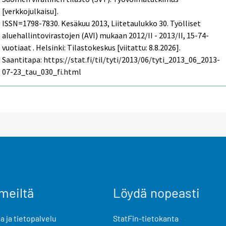
[verkkojulkaisu].
ISSN=1798-7830.
Kesäkuu
2013, Liitetaulukko 30. Työlliset
aluehallintovirastojen (AVI) mukaan 2012/II - 2013/II, 15-74-
vuotiaat . Helsinki: Tilastokeskus [viitattu: 8.8.2026].
Saantitapa: https://stat.fi/til/tyti/2013/06/tyti_2013_06_2013-
07-23_tau_030_fi.html
meiltä
Löydä nopeasti
 ja tietopalvelu
StatFin-tietokanta