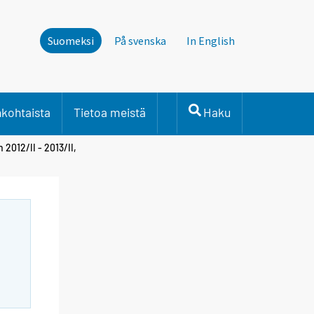
Suomeksi
På svenska
In English
nkohtaista
Tietoa meistä
Haku
 2012/II - 2013/II,