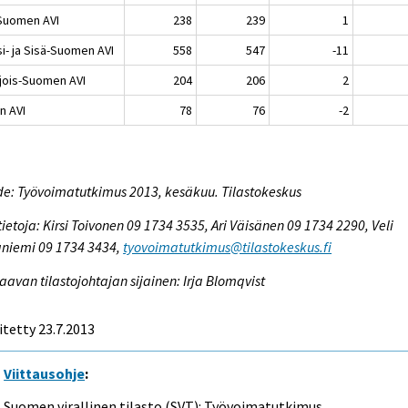
-Suomen AVI
238
239
1
i- ja Sisä-Suomen AVI
558
547
-11
jois-Suomen AVI
204
206
2
n AVI
78
76
-2
e: Työvoimatutkimus 2013, kesäkuu. Tilastokeskus
tietoja: Kirsi Toivonen 09 1734 3535, Ari Väisänen 09 1734 2290, Veli
niemi 09 1734 3434,
tyovoimatutkimus@tilastokeskus.fi
aavan tilastojohtajan sijainen: Irja Blomqvist
itetty 23.7.2013
Viittausohje
:
Suomen virallinen tilasto (SVT): Työvoimatutkimus