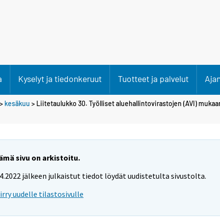
a
Kyselyt ja tiedonkeruut
Tuotteet ja palvelut
Aja
>
kesäkuu
> Liitetaulukko 30. Työlliset aluehallintovirastojen (AVI) mukaan
ämä sivu on arkistoitu.
.4.2022 jälkeen julkaistut tiedot löydät uudistetulta sivustolta.
iirry uudelle tilastosivulle