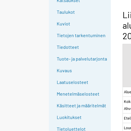
Katsaukset
n
g
Taulukot
Li
t
al
Kuviot
o
a
20
Tietojen tarkentuminen
n
o
Tiedotteet
t
Tuote- ja palvelutarjonta
h
e
Kuvaus
r
s
Laatuselosteet
e
Alue
Menetelmäselosteet
r
Kok
v
Käsitteet ja määritelmät
Ahv
i
c
Luokitukset
Ete
e
Lou
Tietoluettelot
.