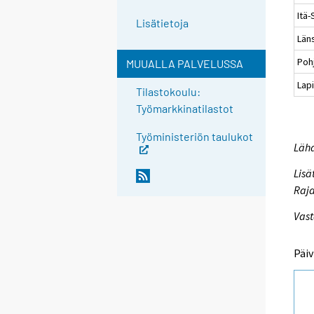
Itä
Lisätietoja
Läns
Poh
MUUALLA PALVELUSSA
Lapi
Tilastokoulu:
Työmarkkinatilastot
Työministeriön taulukot
Lähd
Lisä
Raja
Vast
Päiv