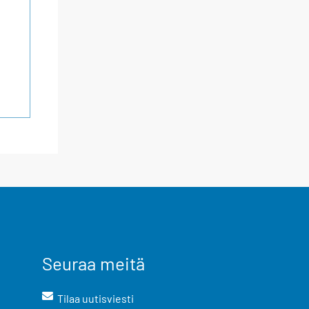
Seuraa meitä
Tilaa uutisviesti