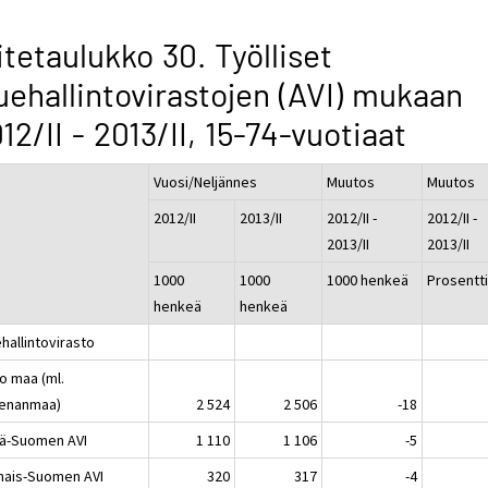
itetaulukko 30. Työlliset
uehallintovirastojen (AVI) mukaan
12/II - 2013/II, 15-74-vuotiaat
Vuosi/Neljännes
Muutos
Muutos
2012/II
2013/II
2012/II -
2012/II -
2013/II
2013/II
1000
1000
1000 henkeä
Prosentt
henkeä
henkeä
hallintovirasto
o maa (ml.
enanmaa)
2 524
2 506
-18
lä-Suomen AVI
1 110
1 106
-5
nais-Suomen AVI
320
317
-4