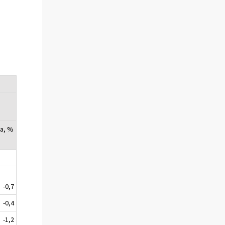
ia, %
-0,7
-0,4
-1,2