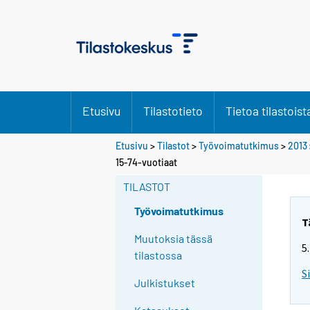
Etusivu
Tilastotieto
Tietoa tilastoist
Etusivu
>
Tilastot
>
Työvoimatutkimus
>
2013
Y
15-74-vuotiaat
o
TILASTOT
u
a
Työvoimatutkimus
r
T
e
Muutoksia tässä
5
m
tilastossa
o
S
Julkistukset
v
i