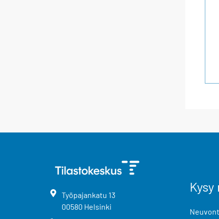
Kysy 
Työpajankatu
13
00580
Helsinki
Neuvonta