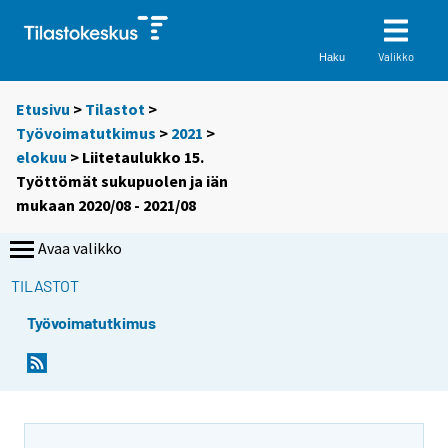
Valikko
Haku
Etusivu
>
Tilastot
>
Työvoimatutkimus
>
2021
>
elokuu
> Liitetaulukko 15.
Työttömät sukupuolen ja iän
mukaan 2020/08 - 2021/08
Avaa valikko
TILASTOT
Työvoimatutkimus