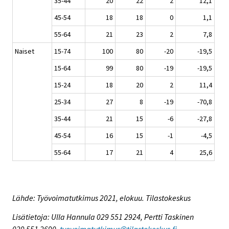
35-44
20
22
2
12,1
45-54
18
18
0
1,1
55-64
21
23
2
7,8
Naiset
15-74
100
80
-20
-19,5
15-64
99
80
-19
-19,5
15-24
18
20
2
11,4
25-34
27
8
-19
-70,8
35-44
21
15
-6
-27,8
45-54
16
15
-1
-4,5
55-64
17
21
4
25,6
Lähde: Työvoimatutkimus 2021, elokuu. Tilastokeskus
Lisätietoja: Ulla Hannula 029 551 2924, Pertti Taskinen
029 551 2690,
tyovoimatutkimus@tilastokeskus.fi