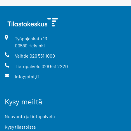
Työpajankatu
13
00580
Helsinki
Vaihde
029 551 1000
Tietopalvelu
029 551 2220
info@stat.fi
Kysy meiltä
Neuvonta ja tietopalvelu
Kysy tilastoista