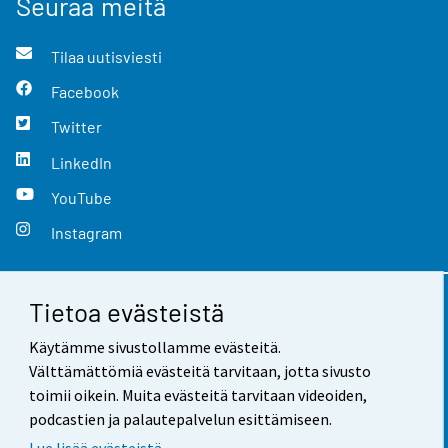
Seuraa meitä
Tilaa uutisviesti
Facebook
Twitter
LinkedIn
YouTube
Instagram
Tietoa evästeistä
Yhteystiedot
Käytämme sivustollamme evästeitä.
Palaute
Välttämättömiä evästeitä tarvitaan, jotta sivusto
toimii oikein. Muita evästeitä tarvitaan videoiden,
Käyttöehdot
podcastien ja palautepalvelun esittämiseen.
Tietosuoja