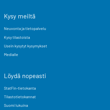
Kysy meiltä
Neuvonta ja tietopalvelu
Kysy tilastoista
Usein kysytyt kysymykset
Medialle
Löydä nopeasti
StatFin-tietokanta
Tilastotietokannat
Suomi lukuina