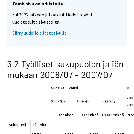
Tämä sivu on arkistoitu.
5.4.2022 jälkeen julkaistut tiedot löydät
uudistetulta sivustolta.
Siirry uudelle tilastosivulle
3.2 Työlliset sukupuolen ja iän
mukaan 2008/07 - 2007/07
Vuosi/Kuukausi
Muu
2008
2008/07
2008/06
2007/07
200
1000 henkeä
1000 henkeä
1000 henkeä
Pros
Sukupuoli
Ikäluokka