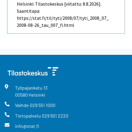
Helsinki: Tilastokeskus [viitattu: 8.8.2026].
Saantitapa:
https://stat.fi/til/tyti/2008/07/tyti_2008_07_
2008-08-26_tau_007_fi.html
Työpajankatu
13
00580
Helsinki
Vaihde
029 551 1000
Tietopalvelu
029 551 2220
info@stat.fi