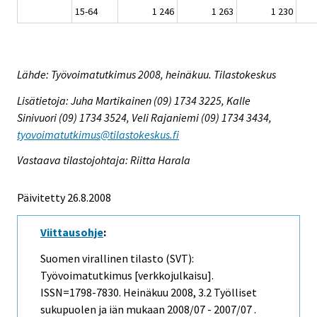
15-64
1 246
1 263
1 230
Lähde: Työvoimatutkimus 2008, heinäkuu. Tilastokeskus
Lisätietoja: Juha Martikainen (09) 1734 3225, Kalle
Sinivuori (09) 1734 3524, Veli Rajaniemi (09) 1734 3434,
tyovoimatutkimus@tilastokeskus.fi
Vastaava tilastojohtaja: Riitta Harala
Päivitetty 26.8.2008
Viittausohje
:
Suomen virallinen tilasto (SVT):
Työvoimatutkimus [verkkojulkaisu].
ISSN=1798-7830.
Heinäkuu
2008, 3.2 Työlliset
sukupuolen ja iän mukaan 2008/07 - 2007/07 .