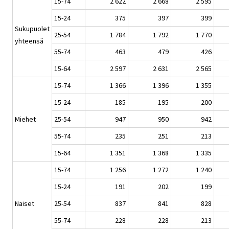
15-74
2 622
2 668
2 595
15-24
375
397
399
Sukupuolet
25-54
1 784
1 792
1 770
yhteensä
55-74
463
479
426
15-64
2 597
2 631
2 565
15-74
1 366
1 396
1 355
15-24
185
195
200
Miehet
25-54
947
950
942
55-74
235
251
213
15-64
1 351
1 368
1 335
15-74
1 256
1 272
1 240
15-24
191
202
199
Naiset
25-54
837
841
828
55-74
228
228
213