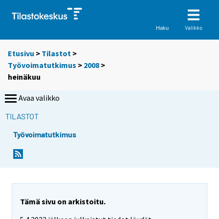
Valikko
Haku
Etusivu
>
Tilastot
>
Työvoimatutkimus
>
2008
>
heinäkuu
Avaa valikko
TILASTOT
Työvoimatutkimus
Tämä sivu on arkistoitu.