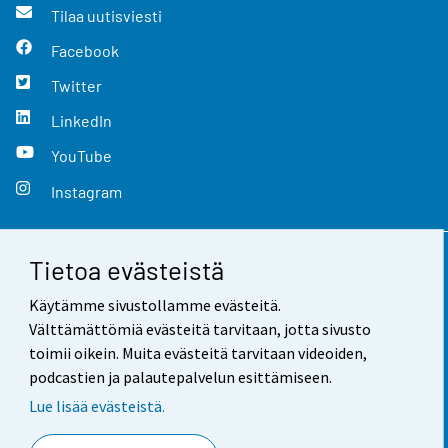
Tilaa uutisviesti
Facebook
Twitter
LinkedIn
YouTube
Instagram
Tietoa evästeistä
Yhteystiedot
Käytämme sivustollamme evästeitä.
Palaute
Välttämättömiä evästeitä tarvitaan, jotta sivusto
toimii oikein. Muita evästeitä tarvitaan videoiden,
Käyttöehdot
podcastien ja palautepalvelun esittämiseen.
Tietosuoja
Lue lisää evästeistä.
Saavutettavuus