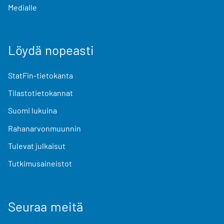
Medialle
Löydä nopeasti
StatFin-tietokanta
Tilastotietokannat
Suomi lukuina
Rahanarvonmuunnin
Tulevat julkaisut
Tutkimusaineistot
Seuraa meitä