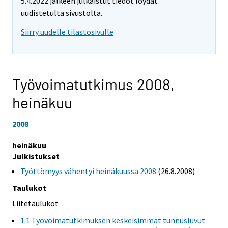
5.4.2022 jälkeen julkaistut tiedot löydät
uudistetulta sivustolta.
Siirry uudelle tilastosivulle
Työvoimatutkimus 2008,
heinäkuu
2008
heinäkuu
Julkistukset
Työttömyys vähentyi heinäkuussa 2008
(26.8.2008)
Taulukot
Liitetaulukot
1.1 Työvoimatutkimuksen keskeisimmät tunnusluvut