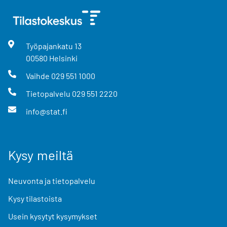
Työpajankatu
13
00580
Helsinki
Vaihde
029 551 1000
Tietopalvelu
029 551 2220
info@stat.fi
Kysy meiltä
Neuvonta ja tietopalvelu
Kysy tilastoista
Usein kysytyt kysymykset