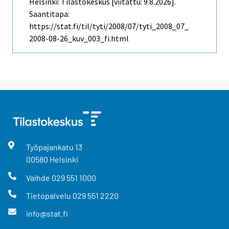
Helsinki: Tilastokeskus [viitattu: 9.8.2026].
Saantitapa:
https://stat.fi/til/tyti/2008/07/tyti_2008_07_
2008-08-26_kuv_003_fi.html
Työpajankatu
13
00580
Helsinki
Vaihde
029 551 1000
Tietopalvelu
029 551 2220
info@stat.fi