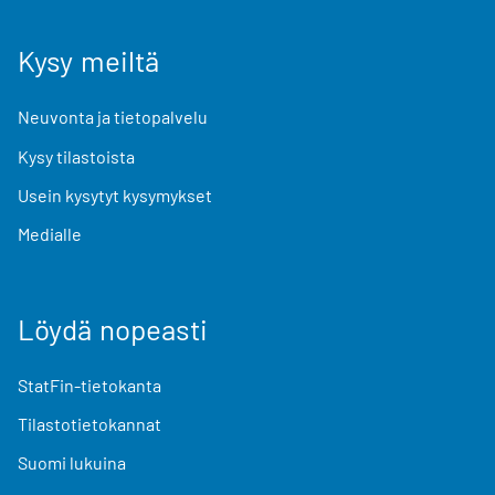
Kysy meiltä
Neuvonta ja tietopalvelu
Kysy tilastoista
Usein kysytyt kysymykset
Medialle
Löydä nopeasti
StatFin-tietokanta
Tilastotietokannat
Suomi lukuina