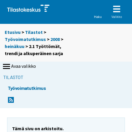
Valikko
Haku
Etusivu
>
Tilastot
>
Työvoimatutkimus
>
2008
>
heinäkuu
> 2.1 Työttömät,
trendi ja alkuperäinen sarja
Avaa valikko
TILASTOT
Työvoimatutkimus
Tämä sivu on arkistoitu.