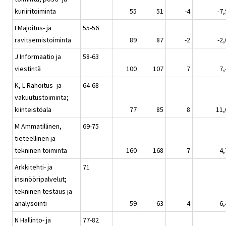
kuriiritoiminta
55
51
-4
-7,
I Majoitus- ja
55-56
ravitsemistoiminta
89
87
-2
-2,
J Informaatio ja
58-63
viestintä
100
107
7
7,
K, L Rahoitus- ja
64-68
vakuutustoiminta;
kiinteistöala
77
85
8
11,
M Ammatillinen,
69-75
tieteellinen ja
tekninen toiminta
160
168
7
4,
Arkkitehti- ja
71
insinööripalvelut;
tekninen testaus ja
analysointi
59
63
4
6,
N Hallinto- ja
77-82