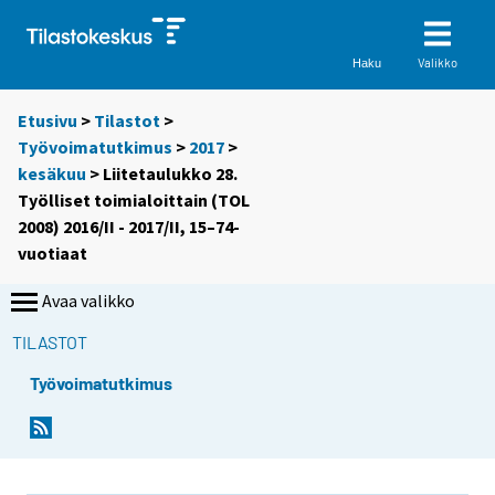
Valikko
Haku
Etusivu
>
Tilastot
>
Työvoimatutkimus
>
2017
>
kesäkuu
> Liitetaulukko 28.
Työlliset toimialoittain (TOL
2008) 2016/II - 2017/II, 15–74-
vuotiaat
Avaa valikko
TILASTOT
Työvoimatutkimus