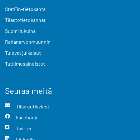
StatFin-tietokanta
Tilastotietokannat
Suomi lukuina
Rahanarvonmuunnin
Tulevat julkaisut
Tutkimusaineistot
Seuraa meitä
Tilaa uutisviesti
Facebook
Twitter
LinkedIn