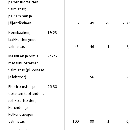
paperituotteiden
valmistus;
painaminen ja
jäljentäminen
56
49
-8
-13,
Kemikaalien,
19-23
lääkkeiden yms.
valmistus
48
46
-1
-2,
Metallien jalostus;
24-25
metallituotteiden
valmistus (pl. koneet
ja laitteet)
53
56
3
5,
Elektronisten ja
26-30
optisten tuotteiden,
sähkölaitteiden,
koneiden ja
kulkuneuvojen
valmistus
100
99
-1
-0,