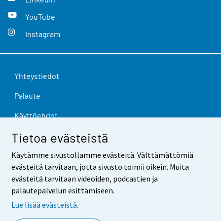
YouTube
Instagram
Yhteystiedot
Palaute
Käyttöehdot
Tietoa evästeistä
Tietosuoja
Saavutettavuus
Käytämme sivustollamme evästeitä. Välttämättömiä
evästeitä tarvitaan, jotta sivusto toimii oikein. Muita
Tietoa sivustosta
evästeitä tarvitaan videoiden, podcastien ja
palautepalvelun esittämiseen.
Evästeasetukset
Lue lisää evästeistä.