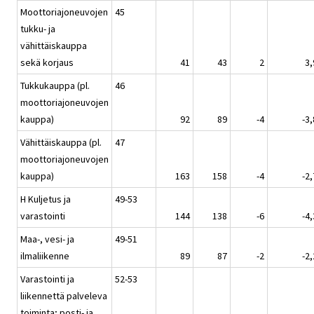
Moottoriajoneuvojen
45
tukku- ja
vähittäiskauppa
sekä korjaus
41
43
2
3,
Tukkukauppa (pl.
46
moottoriajoneuvojen
kauppa)
92
89
-4
-3,
Vähittäiskauppa (pl.
47
moottoriajoneuvojen
kauppa)
163
158
-4
-2,
H Kuljetus ja
49-53
varastointi
144
138
-6
-4,
Maa-, vesi- ja
49-51
ilmaliikenne
89
87
-2
-2,
Varastointi ja
52-53
liikennettä palveleva
toiminta; posti- ja