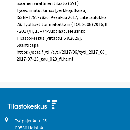
Suomen virallinen tilasto (SVT):
Työvoimatutkimus [verkkojulkaisu].
ISSN=1798-7830.
Kesäkuu
2017, Liitetaulukko
28. Työlliset toimialoittain (TOL 2008) 2016/II
- 2017/II, 15–74-vuotiaat . Helsinki:
Tilastokeskus [viitattu: 6.8.2026].
Saantitapa:
https://stat.fi/til/tyti/2017/06/tyti_2017_06_
2017-07-25_tau_028_fi.html
Työpajankatu
13
00580
Helsinki