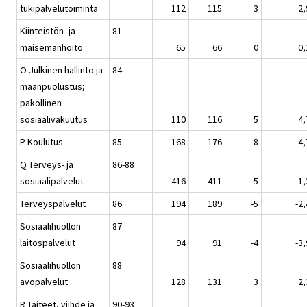
tukipalvelutoiminta
112
115
3
2,
Kiinteistön- ja
81
maisemanhoito
65
66
0
0,
O Julkinen hallinto ja
84
maanpuolustus;
pakollinen
sosiaalivakuutus
110
116
5
4,
P Koulutus
85
168
176
8
4,
Q Terveys- ja
86-88
sosiaalipalvelut
416
411
-5
-1,
Terveyspalvelut
86
194
189
-5
-2,
Sosiaalihuollon
87
laitospalvelut
94
91
-4
-3,
Sosiaalihuollon
88
avopalvelut
128
131
3
2,
R Taiteet, viihde ja
90-93