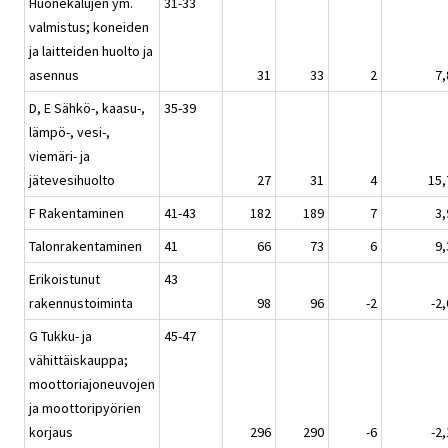
Huonekalujen ym.
31-33
valmistus; koneiden
ja laitteiden huolto ja
asennus
31
33
2
7,
D, E Sähkö-, kaasu-,
35-39
lämpö-, vesi-,
viemäri- ja
jätevesihuolto
27
31
4
15,
F Rakentaminen
41-43
182
189
7
3,
Talonrakentaminen
41
66
73
6
9,
Erikoistunut
43
rakennustoiminta
98
96
-2
-2,
G Tukku- ja
45-47
vähittäiskauppa;
moottoriajoneuvojen
ja moottoripyörien
korjaus
296
290
-6
-2,