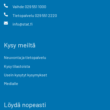
Vaihde
029 551 1000
Tietopalvelu
029 551 2220
info@stat.fi
Kysy meiltä
Neuvonta ja tietopalvelu
Kysy tilastoista
Usein kysytyt kysymykset
Medialle
Löydä nopeasti