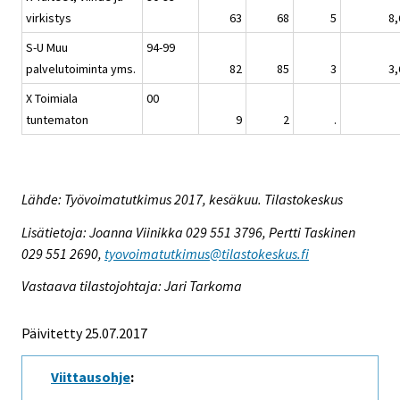
virkistys
63
68
5
8,
S-U Muu
94-99
palvelutoiminta yms.
82
85
3
3,
X Toimiala
00
tuntematon
9
2
.
Lähde: Työvoimatutkimus 2017, kesäkuu. Tilastokeskus
Lisätietoja: Joanna Viinikka 029 551 3796, Pertti Taskinen
029 551 2690,
tyovoimatutkimus@tilastokeskus.fi
Vastaava tilastojohtaja: Jari Tarkoma
Päivitetty 25.07.2017
Viittausohje
: