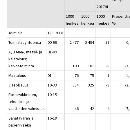
2017/II
1000
1000
1000
Prosenttia
henkeä
henkeä
henkeä
%
Toimiala
TOL 2008
Toimialat yhteensä
00-99
2 477
2 494
17
0,
A, B Maa-, metsä- ja
01-09
kalatalous;
kaivostoiminta
109
101
-8
-7,
Maatalous
01
76
75
-1
-1,
C Teollisuus
10-33
334
325
-8
-2,
Elintarvikkeiden,
10-15
tekstiilien ja
vaatteiden valmistus
46
42
-4
-7,
Sahatavaran ja
16-18
paperin sekä