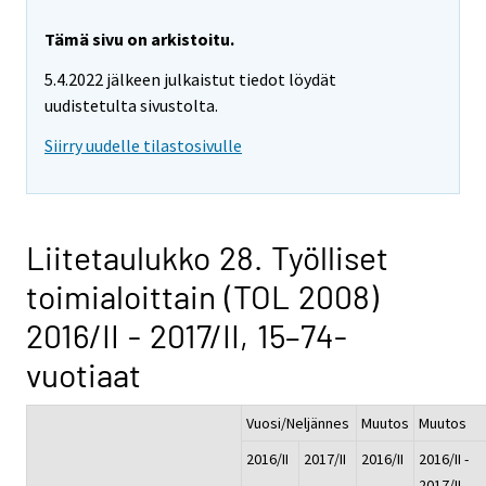
Tämä sivu on arkistoitu.
5.4.2022 jälkeen julkaistut tiedot löydät
uudistetulta sivustolta.
Siirry uudelle tilastosivulle
Liitetaulukko 28. Työlliset
toimialoittain (TOL 2008)
2016/II - 2017/II, 15–74-
vuotiaat
Vuosi/Neljännes
Muutos
Muutos
2016/II
2017/II
2016/II
2016/II -
-
2017/II