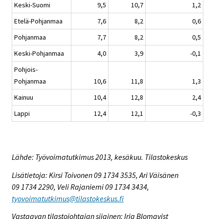
Keski-Suomi
9,5
10,7
1,2
Etelä-Pohjanmaa
7,6
8,2
0,6
Pohjanmaa
7,7
8,2
0,5
Keski-Pohjanmaa
4,0
3,9
-0,1
Pohjois-
Pohjanmaa
10,6
11,8
1,3
Kainuu
10,4
12,8
2,4
Lappi
12,4
12,1
-0,3
Lähde: Työvoimatutkimus 2013, kesäkuu. Tilastokeskus
Lisätietoja: Kirsi Toivonen 09 1734 3535, Ari Väisänen
09 1734 2290, Veli Rajaniemi 09 1734 3434,
tyovoimatutkimus@tilastokeskus.fi
Vastaavan tilastojohtajan sijainen: Irja Blomqvist