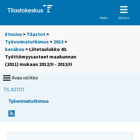
Valikko
Haku
Etusivu
>
Tilastot
>
Työvoimatutkimus
>
2013
>
kesäkuu
> Liitetaulukko 43.
Työttömyysasteet maakunnan
(2011) mukaan 2012/II - 2013/II
Avaa valikko
TILASTOT
Työvoimatutkimus