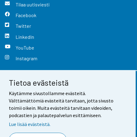
Tilaa uutisviesti
Facebook
Twitter
LinkedIn
YouTube
Instagram
Tietoa evästeistä
Yhteystiedot
Käytämme sivustollamme evästeitä.
Palaute
Välttämättömiä evästeitä tarvitaan, jotta sivusto
toimii oikein. Muita evästeitä tarvitaan videoiden,
Käyttöehdot
podcastien ja palautepalvelun esittämiseen.
Tietosuoja
Lue lisää evästeistä.
Saavutettavuus