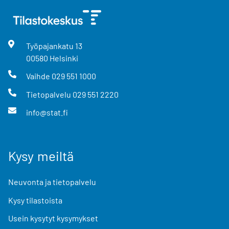
Työpajankatu
13
00580
Helsinki
Vaihde
029 551 1000
Tietopalvelu
029 551 2220
info@stat.fi
Kysy meiltä
Neuvonta ja tietopalvelu
Kysy tilastoista
Usein kysytyt kysymykset