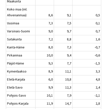
Maakunta
Koko maa (ml.
Ahvenanmaa)
8,6
9,1
0,5
Uusimaa
7,3
7,5
0,1
Varsinais-Suomi
9,0
9,7
0,7
Satakunta
7,2
8,8
1,6
Kanta-Häme
8,0
7,3
-0,7
Pirkanmaa
10,0
9,4
-0,6
Päijät-Häme
9,3
7,7
-1,5
Kymenlaakso
8,9
12,1
3,3
Etelä-Karjala
6,0
10,8
4,8
Etelä-Savo
9,9
12,3
2,4
Pohjois-Savo
10,1
7,9
-2,1
Pohjois-Karjala
11,9
14,7
2,8