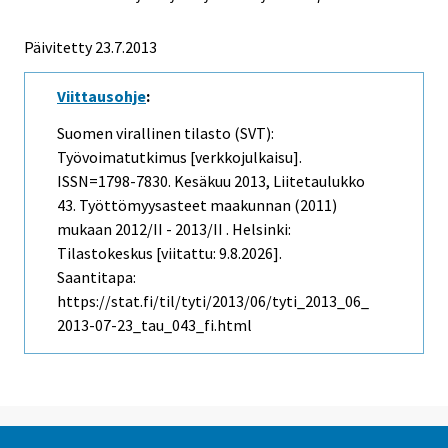
Päivitetty 23.7.2013
Viittausohje
:
Suomen virallinen tilasto (SVT):
Työvoimatutkimus [verkkojulkaisu].
ISSN=1798-7830.
Kesäkuu
2013, Liitetaulukko
43. Työttömyysasteet maakunnan (2011)
mukaan 2012/II - 2013/II . Helsinki:
Tilastokeskus [viitattu: 9.8.2026].
Saantitapa:
https://stat.fi/til/tyti/2013/06/tyti_2013_06_
2013-07-23_tau_043_fi.html