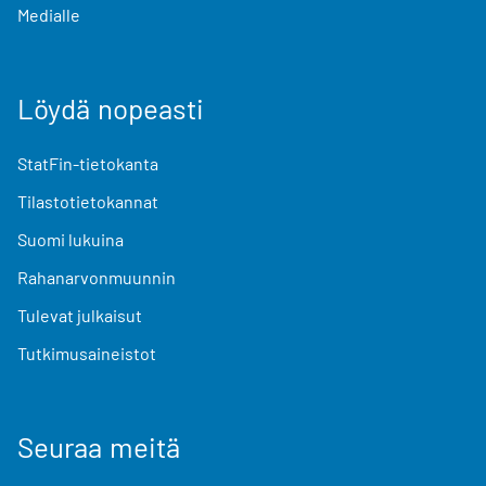
Medialle
Löydä nopeasti
StatFin-tietokanta
Tilastotietokannat
Suomi lukuina
Rahanarvonmuunnin
Tulevat julkaisut
Tutkimusaineistot
Seuraa meitä