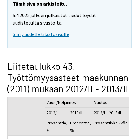
Tämä sivu on arkistoitu.
5.4.2022 jälkeen julkaistut tiedot löydät
uudistetulta sivustolta.
Siirry uudelle tilastosivulle
Liitetaulukko 43.
Työttömyysasteet maakunnan
(2011) mukaan 2012/II - 2013/II
Vuosi/Neljännes
Muutos
2012/II
2013/II
2012/II - 2013/II
Prosenttia,
Prosenttia,
Prosenttiyksikköä
%
%