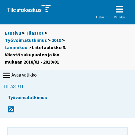
Valikko
Haku
Etusivu
>
Tilastot
>
Työvoimatutkimus
>
2019
>
tammikuu
> Liitetaulukko 3.
Väestö sukupuolen ja iän
mukaan 2018/01 - 2019/01
Avaa valikko
TILASTOT
Työvoimatutkimus