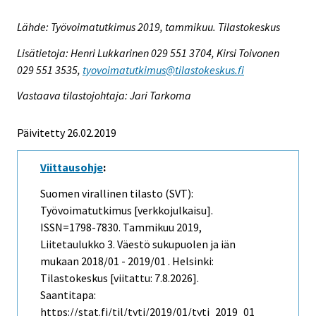
Lähde: Työvoimatutkimus 2019, tammikuu. Tilastokeskus
Lisätietoja: Henri Lukkarinen 029 551 3704, Kirsi Toivonen
029 551 3535,
tyovoimatutkimus@tilastokeskus.fi
Vastaava tilastojohtaja: Jari Tarkoma
Päivitetty 26.02.2019
Viittausohje
:
Suomen virallinen tilasto (SVT):
Työvoimatutkimus [verkkojulkaisu].
ISSN=1798-7830.
Tammikuu
2019,
Liitetaulukko 3. Väestö sukupuolen ja iän
mukaan 2018/01 - 2019/01 . Helsinki:
Tilastokeskus [viitattu: 7.8.2026].
Saantitapa:
https://stat.fi/til/tyti/2019/01/tyti_2019_01_