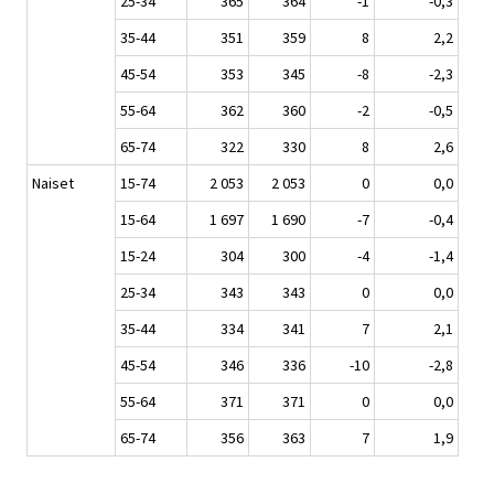
25-34
365
364
-1
-0,3
35-44
351
359
8
2,2
45-54
353
345
-8
-2,3
55-64
362
360
-2
-0,5
65-74
322
330
8
2,6
Naiset
15-74
2 053
2 053
0
0,0
15-64
1 697
1 690
-7
-0,4
15-24
304
300
-4
-1,4
25-34
343
343
0
0,0
35-44
334
341
7
2,1
45-54
346
336
-10
-2,8
55-64
371
371
0
0,0
65-74
356
363
7
1,9