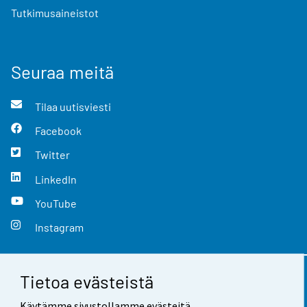
Tutkimusaineistot
Seuraa meitä
Tilaa uutisviesti
Facebook
Twitter
LinkedIn
YouTube
Instagram
Tietoa evästeistä
Yhteystiedot
Käytämme sivustollamme evästeitä.