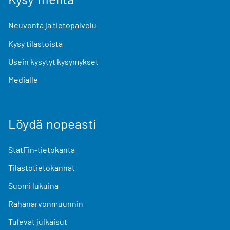
Neuvonta ja tietopalvelu
Kysy tilastoista
Usein kysytyt kysymykset
Medialle
Löydä nopeasti
StatFin-tietokanta
Tilastotietokannat
Suomi lukuina
Rahanarvonmuunnin
Tulevat julkaisut