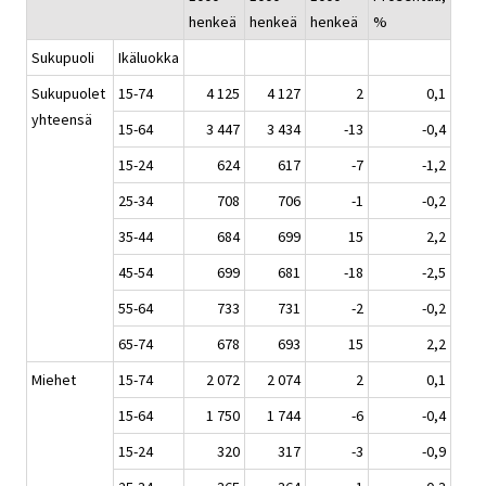
henkeä
henkeä
henkeä
%
Sukupuoli
Ikäluokka
Sukupuolet
15-74
4 125
4 127
2
0,1
yhteensä
15-64
3 447
3 434
-13
-0,4
15-24
624
617
-7
-1,2
25-34
708
706
-1
-0,2
35-44
684
699
15
2,2
45-54
699
681
-18
-2,5
55-64
733
731
-2
-0,2
65-74
678
693
15
2,2
Miehet
15-74
2 072
2 074
2
0,1
15-64
1 750
1 744
-6
-0,4
15-24
320
317
-3
-0,9