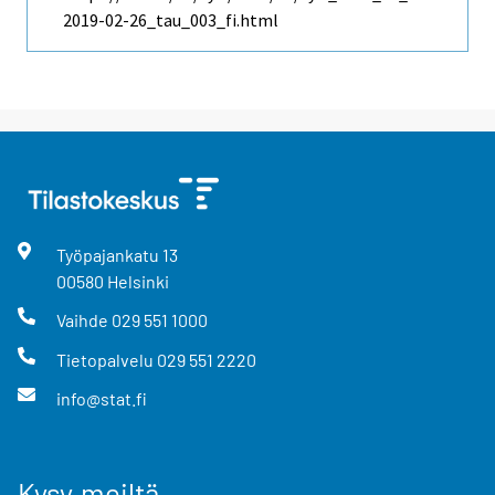
2019-02-26_tau_003_fi.html
Työpajankatu
13
00580
Helsinki
Vaihde
029 551 1000
Tietopalvelu
029 551 2220
info@stat.fi
Kysy meiltä