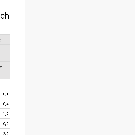
och
g
 %
0,1
-0,4
-1,2
-0,2
2,2