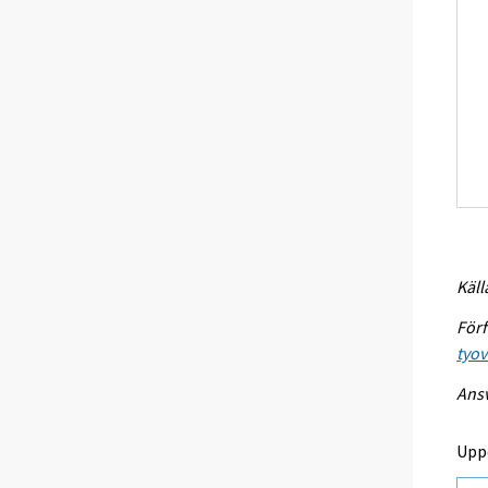
Käll
Förf
tyo
Ansv
Upp