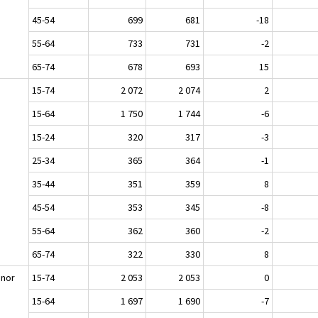
45-54
699
681
-18
55-64
733
731
-2
65-74
678
693
15
n
15-74
2 072
2 074
2
15-64
1 750
1 744
-6
15-24
320
317
-3
25-34
365
364
-1
35-44
351
359
8
45-54
353
345
-8
55-64
362
360
-2
65-74
322
330
8
nnor
15-74
2 053
2 053
0
15-64
1 697
1 690
-7