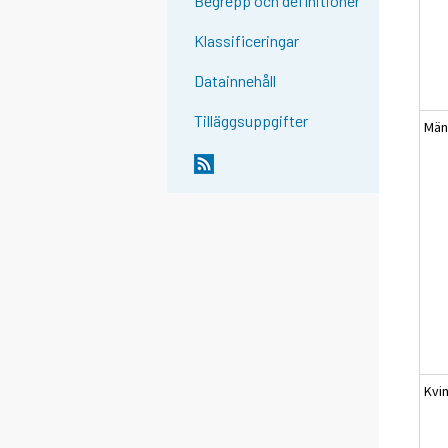
Begrepp och definitioner
Klassificeringar
Datainnehåll
Tilläggsuppgifter
Mä
Kvi