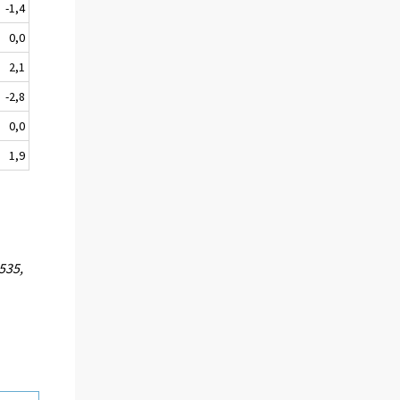
-1,4
0,0
2,1
-2,8
0,0
1,9
535,