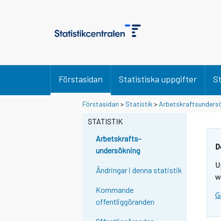
Förstasidan
Statistiska uppgifter
St
Förstasidan
>
Statistik
>
Arbetskraftsunders
STATISTIK
Arbetskrafts-
D
undersökning
U
Ändringar i denna statistik
w
Kommande
G
offentliggöranden