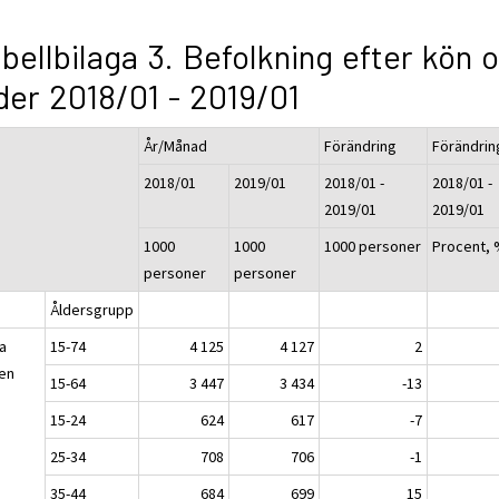
bellbilaga 3. Befolkning efter kön 
der 2018/01 - 2019/01
År/Månad
Förändring
Förändrin
2018/01
2019/01
2018/01 -
2018/01 -
2019/01
2019/01
1000
1000
1000 personer
Procent,
personer
personer
Åldersgrupp
a
15-74
4 125
4 127
2
en
15-64
3 447
3 434
-13
15-24
624
617
-7
25-34
708
706
-1
35-44
684
699
15