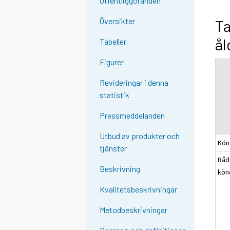
Offentliggöranden
Översikter
Ta
ål
Tabeller
Figurer
Revideringar i denna
statistik
Pressmeddelanden
Utbud av produkter och
Kön
tjänster
Båd
Beskrivning
kön
Kvalitetsbeskrivningar
Metodbeskrivningar