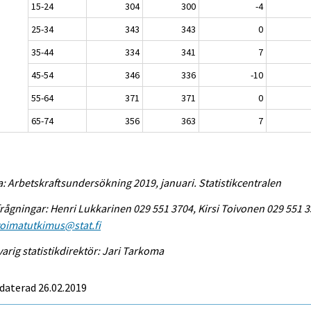
15-24
304
300
-4
25-34
343
343
0
35-44
334
341
7
45-54
346
336
-10
55-64
371
371
0
65-74
356
363
7
a: Arbetskraftsundersökning 2019, januari. Statistikcentralen
rågningar: Henri Lukkarinen 029 551 3704, Kirsi Toivonen 029 551 3
voimatutkimus@stat.fi
arig statistikdirektör: Jari Tarkoma
daterad 26.02.2019