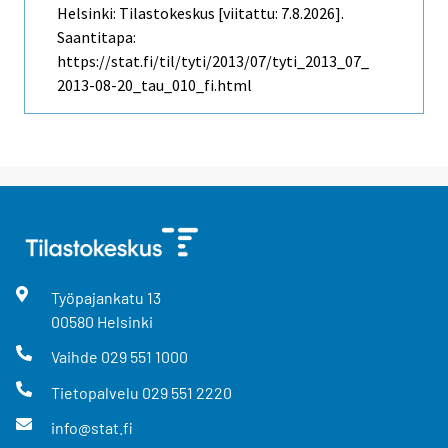
Helsinki: Tilastokeskus [viitattu: 7.8.2026].
Saantitapa:
https://stat.fi/til/tyti/2013/07/tyti_2013_07_
2013-08-20_tau_010_fi.html
Työpajankatu
13
00580
Helsinki
Vaihde
029 551 1000
Tietopalvelu
029 551 2220
info@stat.fi