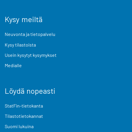
Kysy meiltä
Neuvonta ja tietopalvelu
Kysy tilastoista
Usein kysytyt kysymykset
Medialle
Löydä nopeasti
StatFin-tietokanta
Tilastotietokannat
Suomi lukuina