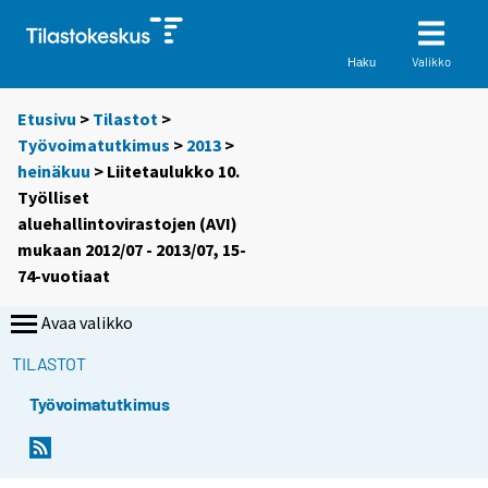
Valikko
Haku
Etusivu
>
Tilastot
>
Työvoimatutkimus
>
2013
>
heinäkuu
> Liitetaulukko 10.
Työlliset
aluehallintovirastojen (AVI)
mukaan 2012/07 - 2013/07, 15-
74-vuotiaat
Avaa valikko
TILASTOT
Työvoimatutkimus