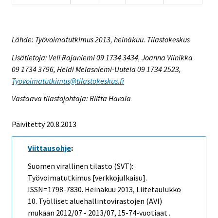
Lähde: Työvoimatutkimus 2013, heinäkuu. Tilastokeskus
Lisätietoja: Veli Rajaniemi 09 1734 3434, Joanna Viinikka
09 1734 3796, Heidi Melasniemi-Uutela 09 1734 2523,
Tyovoimatutkimus@tilastokeskus.fi
Vastaava tilastojohtaja: Riitta Harala
Päivitetty 20.8.2013
Viittausohje
:
Suomen virallinen tilasto (SVT):
Työvoimatutkimus [verkkojulkaisu].
ISSN=1798-7830.
Heinäkuu
2013, Liitetaulukko
10. Työlliset aluehallintovirastojen (AVI)
mukaan 2012/07 - 2013/07, 15-74-vuotiaat .