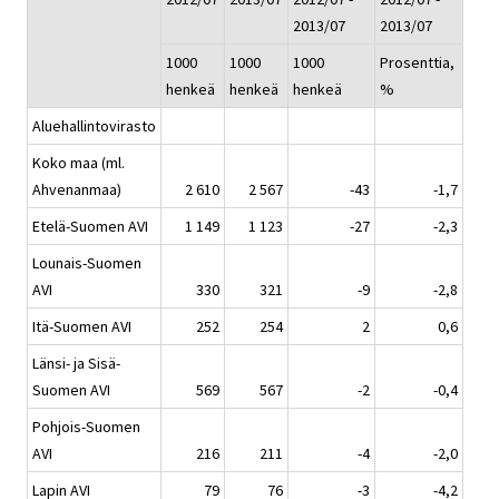
2013/07
2013/07
1000
1000
1000
Prosenttia,
henkeä
henkeä
henkeä
%
Aluehallintovirasto
Koko maa (ml.
Ahvenanmaa)
2 610
2 567
-43
-1,7
Etelä-Suomen AVI
1 149
1 123
-27
-2,3
Lounais-Suomen
AVI
330
321
-9
-2,8
Itä-Suomen AVI
252
254
2
0,6
Länsi- ja Sisä-
Suomen AVI
569
567
-2
-0,4
Pohjois-Suomen
AVI
216
211
-4
-2,0
Lapin AVI
79
76
-3
-4,2