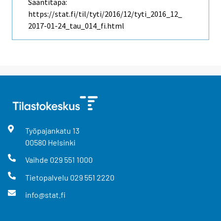
Saantitapa:
https://stat.fi/til/tyti/2016/12/tyti_2016_12_
2017-01-24_tau_014_fi.html
Työpajankatu
13
00580
Helsinki
Vaihde
029 551 1000
Tietopalvelu
029 551 2220
info@stat.fi