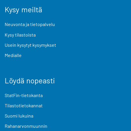
Kysy meiltä
Neuvonta ja tietopalvelu
Kysy tilastoista
Usein kysytyt kysymykset
Medialle
Löydä nopeasti
StatFin-tietokanta
Tilastotietokannat
Suomi lukuina
Rahanarvonmuunnin