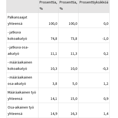
Prosenttia,
Prosenttia,
Prosenttiyksikköä
%
%
Palkansaajat
yhteensä
100,0
100,0
0,0
- jatkuva
kokoaikatyö
74,8
73,8
-1,0
- jatkuva osa-
aikatyö
11,1
11,3
0,2
- määräaikainen
kokoaikatyö
10,3
10,0
-0,3
- määräaikainen
osa-aikatyö
3,8
5,0
1,2
Määräaikainen työ
yhteensä
14,1
15,0
0,9
Osa-aikainen työ
yhteensä
14,9
16,3
1,4