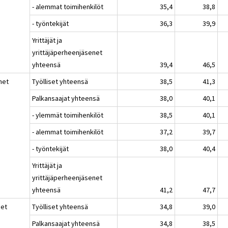
- alemmat toimihenkilöt
35,4
38,8
- työntekijät
36,3
39,9
Yrittäjät ja
yrittäjäperheenjäsenet
yhteensä
39,4
46,5
het
Työlliset yhteensä
38,5
41,3
Palkansaajat yhteensä
38,0
40,1
- ylemmät toimihenkilöt
38,5
40,1
- alemmat toimihenkilöt
37,2
39,7
- työntekijät
38,0
40,4
Yrittäjät ja
yrittäjäperheenjäsenet
yhteensä
41,2
47,7
set
Työlliset yhteensä
34,8
39,0
Palkansaajat yhteensä
34,8
38,5