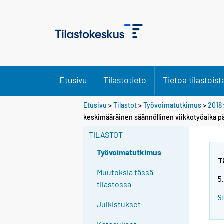
Etusivu
Tilastotieto
Tietoa tilastoist
Etusivu
>
Tilastot
>
Työvoimatutkimus
>
2018
Y
keskimääräinen säännöllinen viikkotyöaika 
o
TILASTOT
u
a
Työvoimatutkimus
r
T
e
Muutoksia tässä
5
m
tilastossa
o
S
Julkistukset
v
i