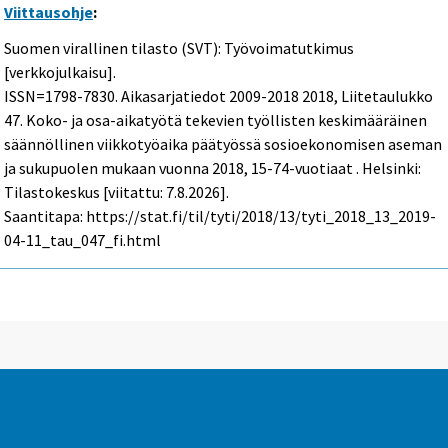
Viittausohje
:
Suomen virallinen tilasto (SVT): Työvoimatutkimus
[verkkojulkaisu].
ISSN=1798-7830.
Aikasarjatiedot 2009-2018
2018, Liitetaulukko
47. Koko- ja osa-aikatyötä tekevien työllisten keskimääräinen
säännöllinen viikkotyöaika päätyössä sosioekonomisen aseman
ja sukupuolen mukaan vuonna 2018, 15-74-vuotiaat . Helsinki:
Tilastokeskus [viitattu: 7.8.2026].
Saantitapa: https://stat.fi/til/tyti/2018/13/tyti_2018_13_2019-
04-11_tau_047_fi.html