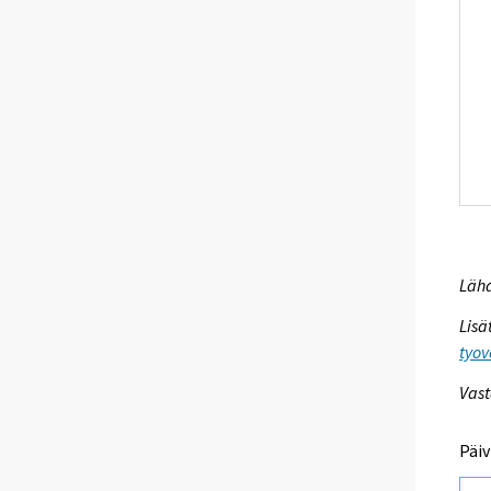
Lähd
Lisä
tyov
Vast
Päiv