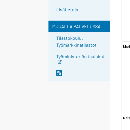
Lisätietoja
MUUALLA PALVELUSSA
Tilastokoulu:
Työmarkkinatilastot
Mie
Työministeriön taulukot
Nai