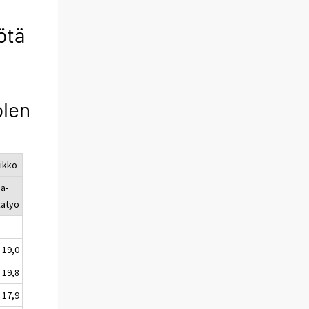
ötä
olen
iikko
a-
katyö
19,0
19,8
17,9