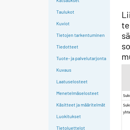
Katsaukset
n
g
Taulukot
Li
t
te
Kuviot
o
a
sä
Tietojen tarkentuminen
n
s
o
Tiedotteet
t
mu
Tuote- ja palvelutarjonta
h
e
Kuvaus
r
s
Laatuselosteet
e
Menetelmäselosteet
r
Suk
v
Käsitteet ja määritelmät
Suk
i
yht
c
Luokitukset
e
Tietoluettelot
.