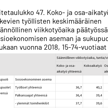
itetaulukko 47. Koko- ja osa-aikaty
kevien työllisten keskimääräinen
ännöllinen viikkotyöaika päätyössä
osioekonomisen aseman ja sukupu
kaan vuonna 2018, 15-74-vuotiaat
Säännöllinen viikkotyöaika, tuntia/v
Koko- ja osa-
Kokoaikatyö
Os
aikatyö yhteensä
ai
upuoli
Sosioekonominen asema
upuolet
Työlliset yhteensä
36,7
40,2
eensä
Palkansaajat yhteensä
36,4
39,4
- ylemmät toimihenkilöt
37,7
39,6