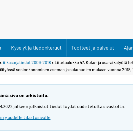
a
Kyselyt ja tiedonkeruut
Tuotteet ja palvelut
Aja
>
Aikasarjatiedot 2009-2018
> Liitetaulukko 47. Koko- ja osa-aikatyötä te
päätyössä sosioekonomisen aseman ja sukupuolen mukaan vuonna 2018, 
ämä sivu on arkistoitu.
.4.2022 jälkeen julkaistut tiedot löydät uudistetulta sivustolta.
iirry uudelle tilastosivulle