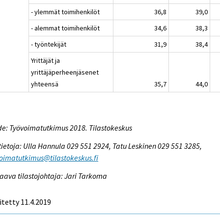
- ylemmät toimihenkilöt
36,8
39,0
- alemmat toimihenkilöt
34,6
38,3
- työntekijät
31,9
38,4
Yrittäjät ja
yrittäjäperheenjäsenet
yhteensä
35,7
44,0
e: Työvoimatutkimus 2018. Tilastokeskus
tietoja: Ulla Hannula 029 551 2924, Tatu Leskinen 029 551 3285,
oimatutkimus@tilastokeskus.fi
aava tilastojohtaja: Jari Tarkoma
itetty 11.4.2019