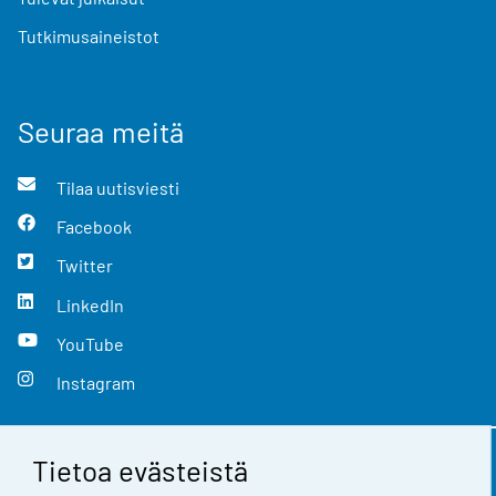
Tutkimusaineistot
Seuraa meitä
Tilaa uutisviesti
Facebook
Twitter
LinkedIn
YouTube
Instagram
Tietoa evästeistä
Yhteystiedot