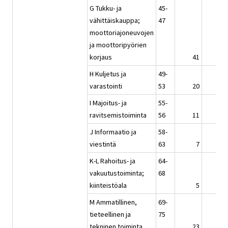
G Tukku- ja
45-
vähittäiskauppa;
47
moottoriajoneuvojen
ja moottoripyörien
korjaus
41
44
H Kuljetus ja
49-
varastointi
53
20
20
I Majoitus- ja
55-
ravitsemistoiminta
56
11
10
J Informaatio ja
58-
viestintä
63
7
8
K-L Rahoitus- ja
64-
vakuutustoiminta;
68
kiinteistöala
5
6
M Ammatillinen,
69-
tieteellinen ja
75
tekninen toiminta
23
26