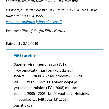
Lähde: Työvoimatutkimus 2009. Tilastokeskus
Lisätietoja: Heidi Melasniemi-Uutela (09) 1734 2523, Olga
Kambur (09) 1734 3565,
tyovoimatutkimus@tilastokeskus.fi
Vastaava tilastojohtaja: Riitta Harala
Päivitetty 3.12.2010
Viittausohje
:
Suomen virallinen tilasto (SVT):
Työvoimatutkimus [verkkojulkaisu].
ISSN=1798-7830.
Aikasarjatiedot 2000-2009
2009, Liitetaulukko 11. Palkansaajat ja
yrittäjät toimialan (TOL 2008) mukaan
vuosina 2005 - 2009, 15-74-vuotiaat . Helsinki:
Tilastokeskus [viitattu: 8.8.2026].
Saantitapa: