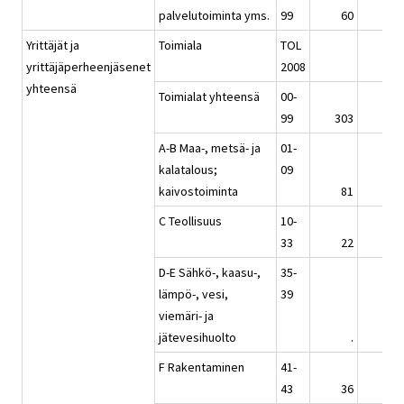
palvelutoiminta yms.
99
60
60
Yrittäjät ja
Toimiala
TOL
yrittäjäperheenjäsenet
2008
yhteensä
Toimialat yhteensä
00-
99
303
314
A-B Maa-, metsä- ja
01-
kalatalous;
09
kaivostoiminta
81
81
C Teollisuus
10-
33
22
24
D-E Sähkö-, kaasu-,
35-
lämpö-, vesi,
39
viemäri- ja
jätevesihuolto
.
.
F Rakentaminen
41-
43
36
40