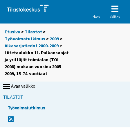
Valikko
Haku
Etusivu
>
Tilastot
>
Työvoimatutkimus
>
2009
>
Aikasarjatiedot 2000-2009
>
Liitetaulukko 11. Palkansaajat
ja yrittäjät toimialan (TOL
2008) mukaan vuosina 2005 -
2009, 15-74-vuotiaat
Avaa valikko
TILASTOT
Työvoimatutkimus