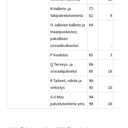
N Hallinto- ja
77-
tukipalvelutoiminta
82
9
9
O Julkinen hallinto ja
84
maanpuolustus;
pakollinen
sosiaalivakuutus
.
.
P Koulutus
85
3
4
Q Terveys- ja
86-
sosiaalipalvelut
88
16
15
R Taiteet, viihde ja
90-
virkistys
93
10
11
S-U Muu
94-
palvelutoiminta yms.
99
18
17