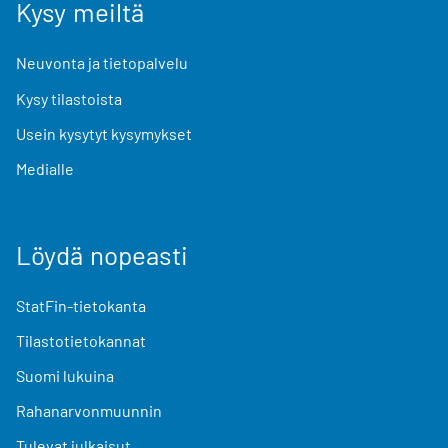
Kysy meiltä
Neuvonta ja tietopalvelu
Kysy tilastoista
Usein kysytyt kysymykset
Medialle
Löydä nopeasti
StatFin-tietokanta
Tilastotietokannat
Suomi lukuina
Rahanarvonmuunnin
Tulevat julkaisut