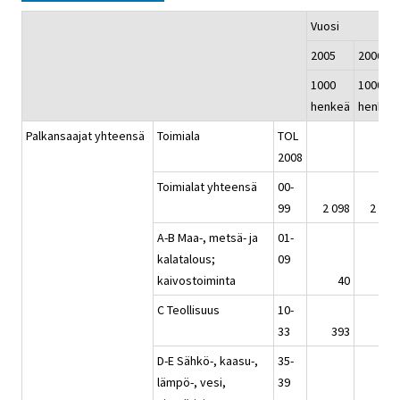
Vuosi
2005
2006
1000
1000
henkeä
henkeä
Palkansaajat yhteensä
Toimiala
TOL
2008
Toimialat yhteensä
00-
99
2 098
2 129
A-B Maa-, metsä- ja
01-
kalatalous;
09
kaivostoiminta
40
37
C Teollisuus
10-
33
393
395
D-E Sähkö-, kaasu-,
35-
lämpö-, vesi,
39