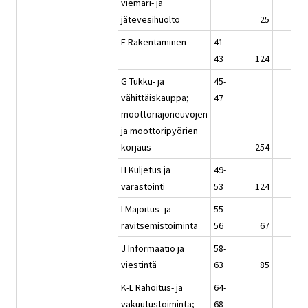
viemäri- ja
jätevesihuolto
25
24
F Rakentaminen
41-
43
124
124
G Tukku- ja
45-
vähittäiskauppa;
47
moottoriajoneuvojen
ja moottoripyörien
korjaus
254
254
H Kuljetus ja
49-
varastointi
53
124
134
I Majoitus- ja
55-
ravitsemistoiminta
56
67
68
J Informaatio ja
58-
viestintä
63
85
91
K-L Rahoitus- ja
64-
vakuutustoiminta;
68