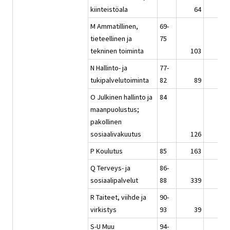
kiinteistöala
64
61
M Ammatillinen,
69-
tieteellinen ja
75
tekninen toiminta
103
106
N Hallinto- ja
77-
tukipalvelutoiminta
82
89
93
O Julkinen hallinto ja
84
maanpuolustus;
pakollinen
sosiaalivakuutus
126
123
P Koulutus
85
163
168
Q Terveys- ja
86-
sosiaalipalvelut
88
339
349
R Taiteet, viihde ja
90-
virkistys
93
39
39
S-U Muu
94-