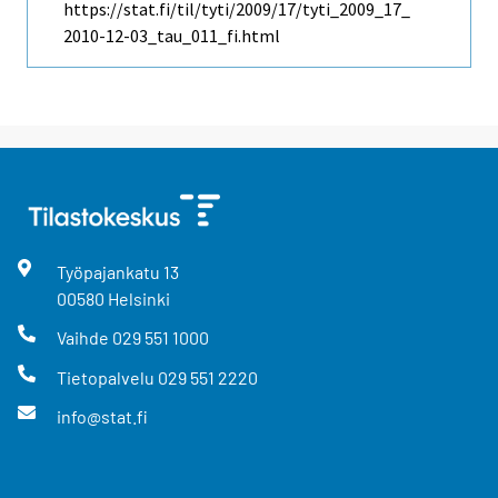
https://stat.fi/til/tyti/2009/17/tyti_2009_17_
2010-12-03_tau_011_fi.html
Työpajankatu
13
00580
Helsinki
Vaihde
029 551 1000
Tietopalvelu
029 551 2220
info@stat.fi