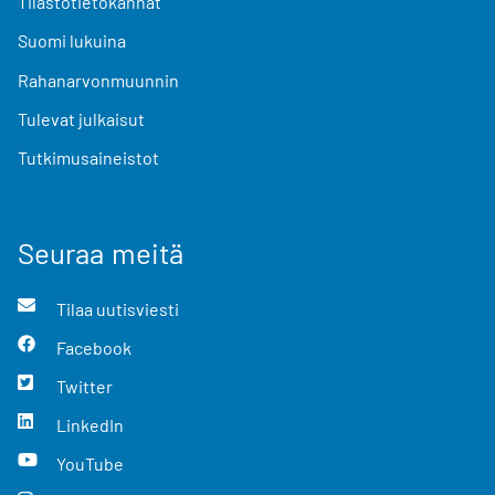
Tilastotietokannat
Suomi lukuina
Rahanarvonmuunnin
Tulevat julkaisut
Tutkimusaineistot
Seuraa meitä
Tilaa uutisviesti
Facebook
Twitter
LinkedIn
YouTube