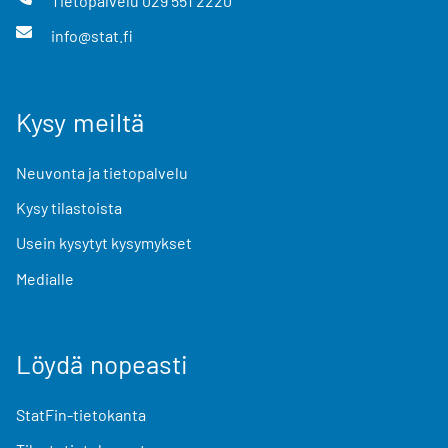
Tietopalvelu
029 551 2220
info@stat.fi
Kysy meiltä
Neuvonta ja tietopalvelu
Kysy tilastoista
Usein kysytyt kysymykset
Medialle
Löydä nopeasti
StatFin-tietokanta