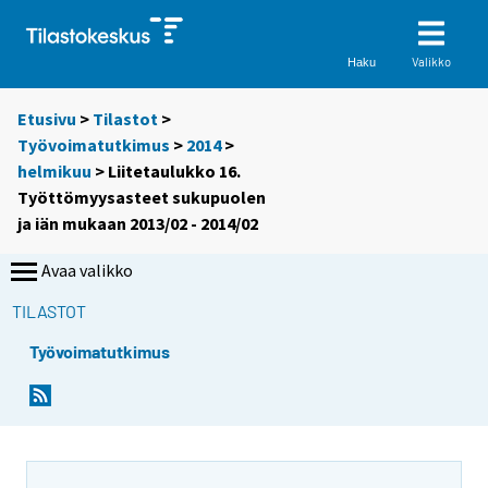
Valikko
Haku
Etusivu
>
Tilastot
>
Työvoimatutkimus
>
2014
>
helmikuu
> Liitetaulukko 16.
Työttömyysasteet sukupuolen
ja iän mukaan 2013/02 - 2014/02
Avaa valikko
TILASTOT
Työvoimatutkimus