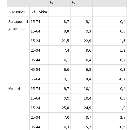
%
%
Sukupuoli
Ikäluokka
Sukupuolet
15-74
8,7
9,1
0,4
yhteensä
15-64
8,8
9,3
0,5
15-24
21,5
22,9
1,5
25-34
7,4
8,6
1,2
35-44
6,1
6,4
0,2
45-54
6,6
6,9
0,3
55-64
9,1
8,4
-0,7
Miehet
15-74
9,7
10,1
0,4
15-64
9,9
10,4
0,5
15-24
25,8
24,9
-1,0
25-34
7,0
9,7
2,7
35-44
6,3
5,7
-0,6