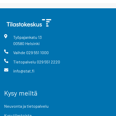
Työpajankatu
13
00580
Helsinki
Vaihde
029 551 1000
Tietopalvelu
029 551 2220
info@stat.fi
Kysy meiltä
Neuvonta ja tietopalvelu
Kysy tilastoista