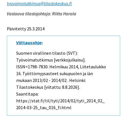
tyovoimatutkimus@tilastokeskus.fi
Vastaava tilastojohtaja: Riitta Harala
Päivitetty 25.3.2014
Viittausohje
:
Suomen virallinen tilasto (SVT):
Työvoimatutkimus [verkkojulkaisu].
ISSN=1798-7830.
Helmikuu
2014, Liitetaulukko
16. Työttömyysasteet sukupuolen ja iän
mukaan 2013/02 - 2014/02 . Helsinki:
Tilastokeskus [viitattu: 8.8.2026].
Saantitapa:
https://stat.fi/til/tyti/2014/02/tyti_2014_02_
2014-03-25_tau_016_fi.html