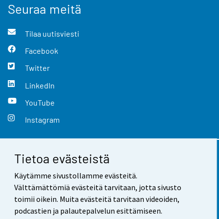
Seuraa meitä
Tilaa uutisviesti
Facebook
Twitter
LinkedIn
YouTube
Instagram
Tietoa evästeistä
Yhteystiedot
Käytämme sivustollamme evästeitä.
Palaute
Välttämättömiä evästeitä tarvitaan, jotta sivusto
toimii oikein. Muita evästeitä tarvitaan videoiden,
Käyttöehdot
podcastien ja palautepalvelun esittämiseen.