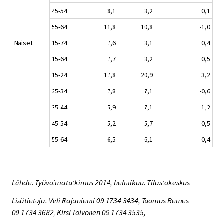
45-54
8,1
8,2
0,1
55-64
11,8
10,8
-1,0
Naiset
15-74
7,6
8,1
0,4
15-64
7,7
8,2
0,5
15-24
17,8
20,9
3,2
25-34
7,8
7,1
-0,6
35-44
5,9
7,1
1,2
45-54
5,2
5,7
0,5
55-64
6,5
6,1
-0,4
Lähde: Työvoimatutkimus 2014, helmikuu. Tilastokeskus
Lisätietoja: Veli Rajaniemi 09 1734 3434, Tuomas Remes
09 1734 3682, Kirsi Toivonen 09 1734 3535,