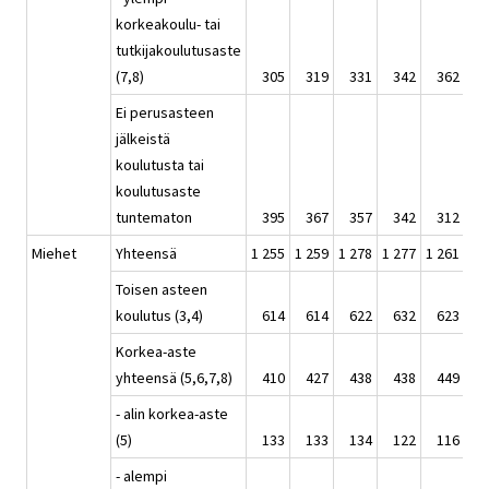
korkeakoulu- tai
tutkijakoulutusaste
(7,8)
305
319
331
342
362
3
Ei perusasteen
jälkeistä
koulutusta tai
koulutusaste
tuntematon
395
367
357
342
312
3
Miehet
Yhteensä
1 255
1 259
1 278
1 277
1 261
1 
Toisen asteen
koulutus (3,4)
614
614
622
632
623
6
Korkea-aste
yhteensä (5,6,7,8)
410
427
438
438
449
4
- alin korkea-aste
(5)
133
133
134
122
116
1
- alempi