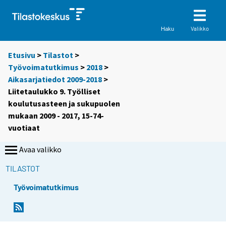
Valikko
Haku
Etusivu
>
Tilastot
>
Työvoimatutkimus
>
2018
>
Aikasarjatiedot 2009-2018
>
Liitetaulukko 9. Työlliset
koulutusasteen ja sukupuolen
mukaan 2009 - 2017, 15-74-
vuotiaat
Avaa valikko
TILASTOT
Työvoimatutkimus