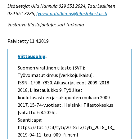
Lisätietoja: Ulla Hannula 029 551 2924, Tatu Leskinen
029 551 3285,
tyovoimatutkimus@tilastokeskus.fi
Vastaava tilastojohtaja: Jari Tarkoma
Päivitetty 11.4.2019
Viittausohje
:
Suomen virallinen tilasto (SVT):
Työvoimatutkimus [verkkojulkaisu].
ISSN=1798-7830.
Aikasarjatiedot 2009-2018
2018, Liitetaulukko 9. Työlliset
koulutusasteen ja sukupuolen mukaan 2009 -
2017, 15-74-vuotiaat . Helsinki: Tilastokeskus
[viitattu: 6.8.2026].
Saantitapa:
https://stat.fi/til/tyti/2018/13/tyti_2018_13_
2019-04-11_tau_009_fi.html