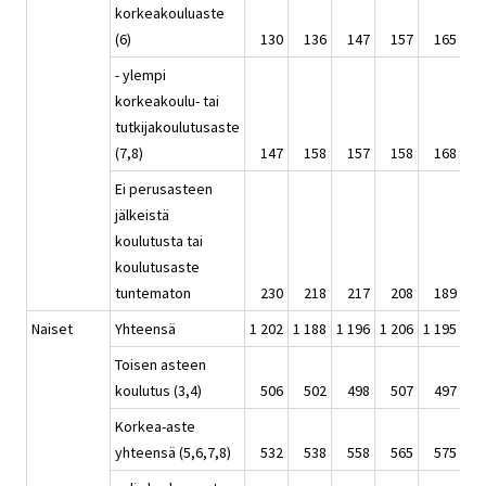
korkeakouluaste
(6)
130
136
147
157
165
1
- ylempi
korkeakoulu- tai
tutkijakoulutusaste
(7,8)
147
158
157
158
168
1
Ei perusasteen
jälkeistä
koulutusta tai
koulutusaste
tuntematon
230
218
217
208
189
1
Naiset
Yhteensä
1 202
1 188
1 196
1 206
1 195
1 
Toisen asteen
koulutus (3,4)
506
502
498
507
497
4
Korkea-aste
yhteensä (5,6,7,8)
532
538
558
565
575
5