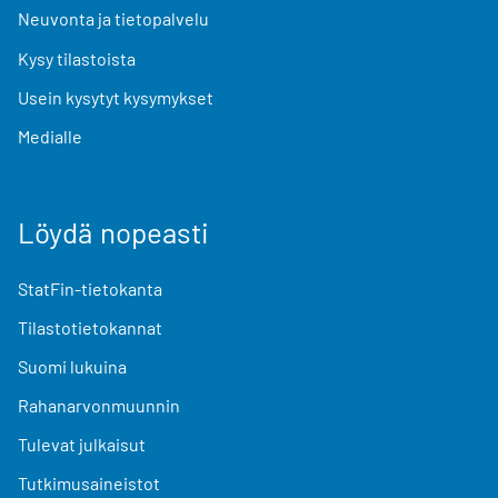
Neuvonta ja tietopalvelu
Kysy tilastoista
Usein kysytyt kysymykset
Medialle
Löydä nopeasti
StatFin-tietokanta
Tilastotietokannat
Suomi lukuina
Rahanarvonmuunnin
Tulevat julkaisut
Tutkimusaineistot