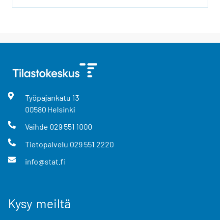
Työpajankatu
13
00580
Helsinki
Vaihde
029 551 1000
Tietopalvelu
029 551 2220
info@stat.fi
Kysy meiltä