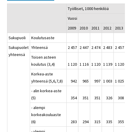
Työlliset, 1000 henkilöä
Vuosi
2009
2010
2011
2012
2013
20
Sukupuoli
Koulutusaste
Sukupuolet
Yhteensä
2 457
2 447
2 474
2 483
2 457
2 
yhteensä
Toisen asteen
koulutus (3,4)
1 120
1 116
1 120
1 139
1 120
1 
Korkea-aste
yhteensä (5,6,7,8)
942
965
997
1 003
1 025
1 
- alin korkea-aste
(5)
354
351
351
326
308
3
- alempi
korkeakouluaste
(6)
283
294
315
335
355
3
- ylempi