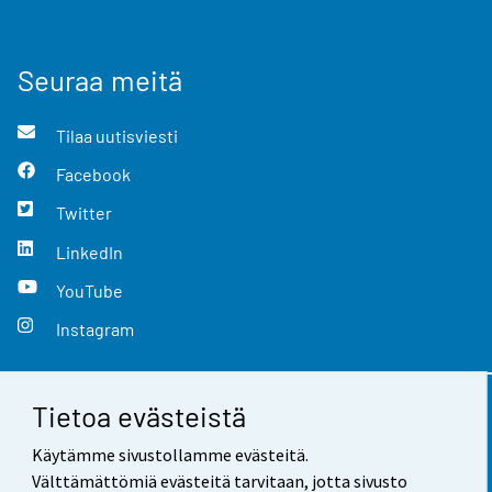
Seuraa meitä
Tilaa uutisviesti
Facebook
Twitter
LinkedIn
YouTube
Instagram
Tietoa evästeistä
Yhteystiedot
Käytämme sivustollamme evästeitä.
Palaute
Välttämättömiä evästeitä tarvitaan, jotta sivusto