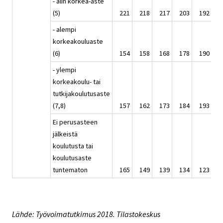
- alin korkea-aste
(5)
221
218
217
203
192
1
- alempi
korkeakouluaste
(6)
154
158
168
178
190
2
- ylempi
korkeakoulu- tai
tutkijakoulutusaste
(7,8)
157
162
173
184
193
2
Ei perusasteen
jälkeistä
koulutusta tai
koulutusaste
tuntematon
165
149
139
134
123
1
Lähde: Työvoimatutkimus 2018. Tilastokeskus