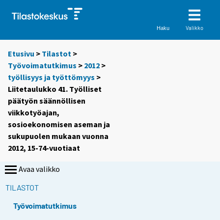
Valikko
Haku
Etusivu
>
Tilastot
>
Työvoimatutkimus
>
2012
>
työllisyys ja työttömyys
>
Liitetaulukko 41. Työlliset
päätyön säännöllisen
viikkotyöajan,
sosioekonomisen aseman ja
sukupuolen mukaan vuonna
2012, 15-74-vuotiaat
Avaa valikko
TILASTOT
Työvoimatutkimus