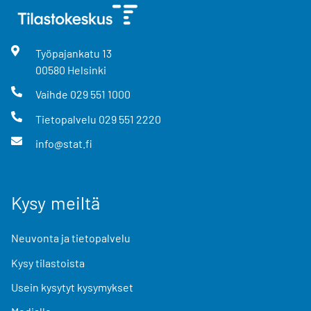
Työpajankatu
13
00580
Helsinki
Vaihde
029 551 1000
Tietopalvelu
029 551 2220
info@stat.fi
Kysy meiltä
Neuvonta ja tietopalvelu
Kysy tilastoista
Usein kysytyt kysymykset