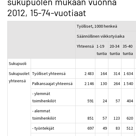
sukupuolen mukaan vuonna
2012, 15-74-vuotiaat
Työlliset, 1000 henkeä
Säännöllinen viikkotyöaika
Yhteensä
1-19
20-34
35-40
tuntia
tuntia
tuntia
Sukupuoli
Sukupuolet
Työlliset yhteensä
2 483
164
314
1 634
yhteensä
Palkansaajat yhteensä
2 146
130
264
1 540
- ylemmät
toimihenkilöt
591
24
57
404
- alemmat
toimihenkilöt
851
57
123
620
- työntekijät
697
49
83
512