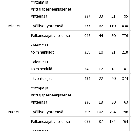
Yrittäjät ja
yrittäjäperheenjäsenet
yhteensä
337
33
51
95
Miehet
Työlliset yhteensä
1 277
62
110
838
Palkansaajat yhteensä
1 047
44
80
776
- ylemmät
toimihenkilöt
319
10
21
218
- alemmat
toimihenkilöt
241
12
18
181
- työntekijät
484
22
40
374
Yrittäjät ja
yrittäjäperheenjäsenet
yhteensä
230
18
30
63
Naiset
Työlliset yhteensä
1 206
102
204
796
Palkansaajat yhteensä
1 099
87
184
764
- ylemmät