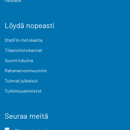
Medialle
Löydä nopeasti
StatFin-tietokanta
Tilastotietokannat
Suomi lukuina
Rahanarvonmuunnin
Tulevat julkaisut
Tutkimusaineistot
Seuraa meitä