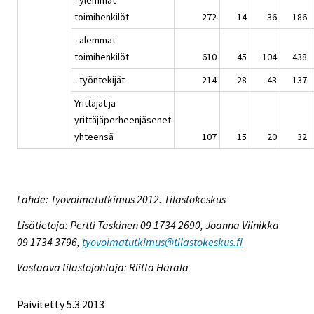
toimihenkilöt
272
14
36
186
- alemmat
toimihenkilöt
610
45
104
438
- työntekijät
214
28
43
137
Yrittäjät ja
yrittäjäperheenjäsenet
yhteensä
107
15
20
32
Lähde: Työvoimatutkimus 2012. Tilastokeskus
Lisätietoja: Pertti Taskinen 09 1734 2690, Joanna Viinikka
09 1734 3796,
tyovoimatutkimus@tilastokeskus.fi
Vastaava tilastojohtaja: Riitta Harala
Päivitetty 5.3.2013