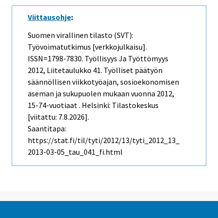
Viittausohje
:
Suomen virallinen tilasto (SVT):
Työvoimatutkimus [verkkojulkaisu].
ISSN=1798-7830.
Työllisyys Ja Työttömyys
2012, Liitetaulukko 41. Työlliset päätyön
säännöllisen viikkotyöajan, sosioekonomisen
aseman ja sukupuolen mukaan vuonna 2012,
15-74-vuotiaat . Helsinki: Tilastokeskus
[viitattu: 7.8.2026].
Saantitapa:
https://stat.fi/til/tyti/2012/13/tyti_2012_13_
2013-03-05_tau_041_fi.html